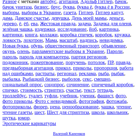
Разное
с метками
автобус
,
агитация
,
Адольф Гитлер
,
бачок
,
бачок унитаза
,
бизнес
,
брус
,
буква
,
буква ё
,
буква ё в России
,
выборы
,
выборы в Украине
,
газета
,
Гитлер
,
Гитлер капут
,
дама
,
Дамское счастье
,
девушка
,
День моей мамы
,
деньги
,
дерево
,
ё
,
ёб
,
ева
,
Жестокая правда
,
задача
,
Задачка для оленя
,
зелёная чашка
,
издержки
,
исследование
,
йоб
,
картинка
,
картинки
,
книга
,
коллажи
,
коробка спичек
,
коробок
,
кружка
,
ловкость
,
лохотрон
,
Мама
,
масштаб
,
надпись
,
невидимка
,
Новая буква
,
обувь
,
общественный транспорт
,
объявление
,
окунь
,
олень
,
парламентские выборы в Украине
,
Пароли
,
пароль
,
пароль для компьютера
,
партия регионов
,
подоконник
,
пожертвование
,
поручень
,
потолок
,
ПР
,
правда
,
предвыборная агитация
,
прикол
,
приколы
,
пропорция
,
работа
над ошибками
,
растраты
,
регионал
,
реклама
,
рыба
,
рыбак
,
рыбалка
,
Рыбацкий бизнес
,
рыболов
,
секс
,
смешно
,
социальный опрос
,
соцопрос
,
сочинение
,
спичечный коробок
,
спички
,
стоимость
,
стриптиз
,
счастье
,
текст
,
тетрадь
,
троллейбус
,
туалет
,
туфли
,
учебник
,
ученик
,
фашист
,
фото
,
фото приколы
,
Фото с невидимкой
,
фотография
,
фотожаба
,
фотоприколы
,
фюрер
,
цена
,
ценообразование
,
чашка
,
чтение
,
чтение газеты
,
шест
,
Шест для стриптиза
,
школа
,
школьник
,
шутка
,
юмор
.
Эротические карикатуры
Валерий Каненков