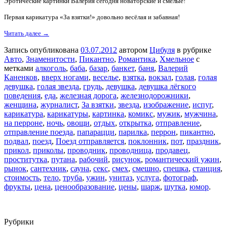
Эротические картинки Валерия сегодня новаторские и смелые!
Первая карикатура «За взятки!» довольно весёлая и забавная!
Читать далее →
Запись опубликована
03.07.2012
автором
Цибуля
в рубрике
Авто
,
Знаменитости
,
Пикантно
,
Романтика
,
Хмельное
с
метками
алкоголь
,
баба
,
базар
,
банкет
,
баня
,
Валерий
Каненков
,
вверх ногами
,
веселье
,
взятка
,
вокзал
,
голая
,
голая
девушка
,
голая звезда
,
грудь
,
девушка
,
девушка лёгкого
поведения
,
еда
,
железная дорога
,
железнодорожники
,
женщина
,
журналист
,
За взятки
,
звезда
,
изображение
,
испуг
,
карикатура
,
карикатуры
,
картинка
,
комикс
,
мужик
,
мужчина
,
на перроне
,
ночь
,
овощи
,
отдых
,
открытка
,
отправление
,
отправление поезда
,
папарацци
,
парилка
,
перрон
,
пикантно
,
подвал
,
поезд
,
Поезд отправляется
,
поклонник
,
пот
,
праздник
,
прикол
,
приколы
,
проводник
,
проводница
,
продавец
,
проститутка
,
путана
,
рабочий
,
рисунок
,
романтический ужин
,
рынок
,
сантехник
,
сауна
,
секс
,
смех
,
смешно
,
спешка
,
станция
,
стоимость
,
тело
,
труба
,
ужин
,
унитаз
,
услуга
,
фотограф
,
фрукты
,
цена
,
ценообразование
,
цены
,
шарж
,
шутка
,
юмор
.
Рубрики