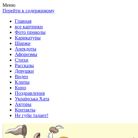
Весела хата — прикольные картинки, смешные истории,
Покажем всем ваши фото приколы, карикатуры, шаржи, стихи,
Меню
клипы!
рассказы, видео и песни!
Перейти к содержимому
Главная
все картинки
Фото приколы
Карикатуры
Шаржи
Анекдоты
Афоризмы
Стихи
Рассказы
Девушки
Видео
Клипы
Кино
Поздравления
Українська Хата
Авторы
Контакты
Не губи талант!