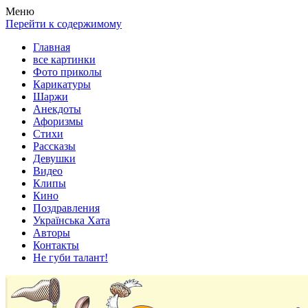
Весела хата — прикольные картинки, смешные истории,
Покажем всем ваши фото приколы, карикатуры, шаржи, стихи,
Меню
клипы!
рассказы, видео и песни!
Перейти к содержимому
Главная
все картинки
Фото приколы
Карикатуры
Шаржи
Анекдоты
Афоризмы
Стихи
Рассказы
Девушки
Видео
Клипы
Кино
Поздравления
Українська Хата
Авторы
Контакты
Не губи талант!