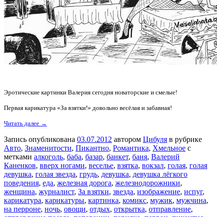
Эротические картинки Валерия сегодня новаторские и смелые!
Первая карикатура «За взятки!» довольно весёлая и забавная!
Читать далее →
Запись опубликована
03.07.2012
автором
Цибуля
в рубрике
Авто
,
Знаменитости
,
Пикантно
,
Романтика
,
Хмельное
с
метками
алкоголь
,
баба
,
базар
,
банкет
,
баня
,
Валерий
Каненков
,
вверх ногами
,
веселье
,
взятка
,
вокзал
,
голая
,
голая
девушка
,
голая звезда
,
грудь
,
девушка
,
девушка лёгкого
поведения
,
еда
,
железная дорога
,
железнодорожники
,
женщина
,
журналист
,
За взятки
,
звезда
,
изображение
,
испуг
,
карикатура
,
карикатуры
,
картинка
,
комикс
,
мужик
,
мужчина
,
на перроне
,
ночь
,
овощи
,
отдых
,
открытка
,
отправление
,