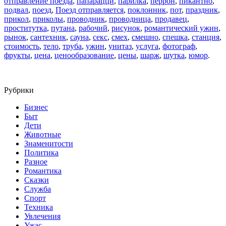
отправление поезда
,
папарацци
,
парилка
,
перрон
,
пикантно
,
подвал
,
поезд
,
Поезд отправляется
,
поклонник
,
пот
,
праздник
,
прикол
,
приколы
,
проводник
,
проводница
,
продавец
,
проститутка
,
путана
,
рабочий
,
рисунок
,
романтический ужин
,
рынок
,
сантехник
,
сауна
,
секс
,
смех
,
смешно
,
спешка
,
станция
,
стоимость
,
тело
,
труба
,
ужин
,
унитаз
,
услуга
,
фотограф
,
фрукты
,
цена
,
ценообразование
,
цены
,
шарж
,
шутка
,
юмор
.
Рубрики
Бизнес
Быт
Дети
Животные
Знаменитости
Политика
Разное
Романтика
Сказки
Служба
Спорт
Техника
Увлечения
Ужас