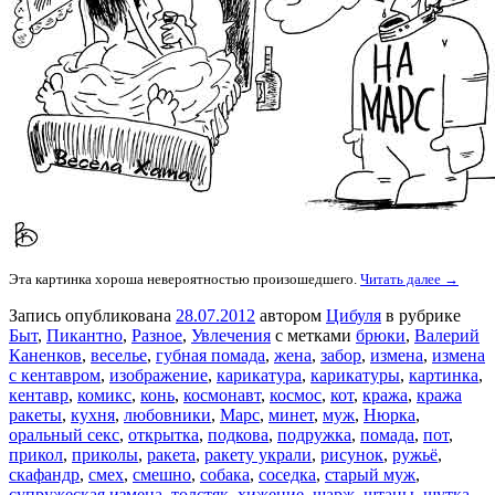
Эта картинка хороша невероятностью произошедшего.
Читать далее →
Запись опубликована
28.07.2012
автором
Цибуля
в рубрике
Быт
,
Пикантно
,
Разное
,
Увлечения
с метками
брюки
,
Валерий
Каненков
,
веселье
,
губная помада
,
жена
,
забор
,
измена
,
измена
с кентавром
,
изображение
,
карикатура
,
карикатуры
,
картинка
,
кентавр
,
комикс
,
конь
,
космонавт
,
космос
,
кот
,
кража
,
кража
ракеты
,
кухня
,
любовники
,
Марс
,
минет
,
муж
,
Нюрка
,
оральный секс
,
открытка
,
подкова
,
подружка
,
помада
,
пот
,
прикол
,
приколы
,
ракета
,
ракету украли
,
рисунок
,
ружьё
,
скафандр
,
смех
,
смешно
,
собака
,
соседка
,
старый муж
,
супружеская измена
,
толстяк
,
хижение
,
шарж
,
штаны
,
шутка
,