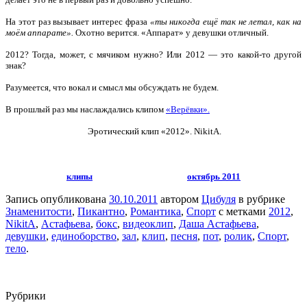
На этот раз вызывает интерес фраза
«ты никогда ещё так не летал, как на
моём аппарате».
Охотно верится. «Аппарат» у девушки отличный.
2012? Тогда, может, с мячиком нужно? Или 2012 — это какой-то другой
знак?
Разумеется, что вокал и смысл мы обсуждать не будем.
В прошлый раз мы наслаждались клипом
«Верёвки».
Эротический клип «2012».
NikitA.
клипы
октябрь 2011
Запись опубликована
30.10.2011
автором
Цибуля
в рубрике
Знаменитости
,
Пикантно
,
Романтика
,
Спорт
с метками
2012
,
NikitA
,
Астафьева
,
бокс
,
видеоклип
,
Даша Астафьева
,
девушки
,
единоборство
,
зал
,
клип
,
песня
,
пот
,
ролик
,
Спорт
,
тело
.
Рубрики