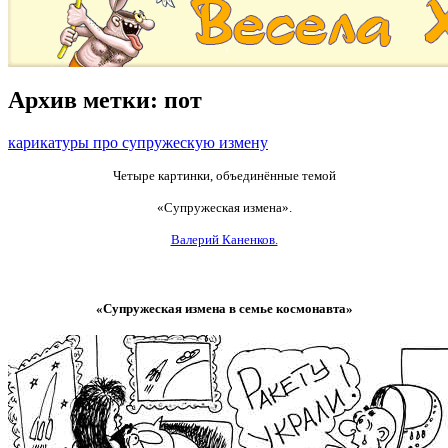
Архив метки:
пот
карикатуры про супружескую измену
Четыре картинки, объединённые темой
«Супружеская измена».
Валерий Каненков.
«Супружеская измена в семье космонавта»