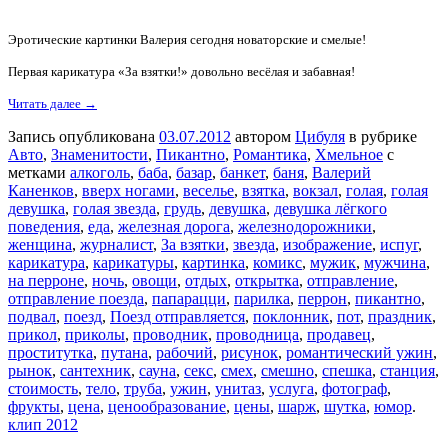
Эротические картинки Валерия сегодня новаторские и смелые!
Первая карикатура «За взятки!» довольно весёлая и забавная!
Читать далее →
Запись опубликована
03.07.2012
автором
Цибуля
в рубрике
Авто
,
Знаменитости
,
Пикантно
,
Романтика
,
Хмельное
с
метками
алкоголь
,
баба
,
базар
,
банкет
,
баня
,
Валерий
Каненков
,
вверх ногами
,
веселье
,
взятка
,
вокзал
,
голая
,
голая
девушка
,
голая звезда
,
грудь
,
девушка
,
девушка лёгкого
поведения
,
еда
,
железная дорога
,
железнодорожники
,
женщина
,
журналист
,
За взятки
,
звезда
,
изображение
,
испуг
,
карикатура
,
карикатуры
,
картинка
,
комикс
,
мужик
,
мужчина
,
на перроне
,
ночь
,
овощи
,
отдых
,
открытка
,
отправление
,
отправление поезда
,
папарацци
,
парилка
,
перрон
,
пикантно
,
подвал
,
поезд
,
Поезд отправляется
,
поклонник
,
пот
,
праздник
,
прикол
,
приколы
,
проводник
,
проводница
,
продавец
,
проститутка
,
путана
,
рабочий
,
рисунок
,
романтический ужин
,
рынок
,
сантехник
,
сауна
,
секс
,
смех
,
смешно
,
спешка
,
станция
,
стоимость
,
тело
,
труба
,
ужин
,
унитаз
,
услуга
,
фотограф
,
фрукты
,
цена
,
ценообразование
,
цены
,
шарж
,
шутка
,
юмор
.
клип 2012