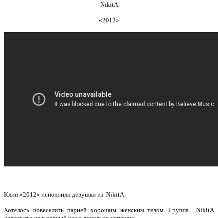
NikitA
«2012»
Клип «2012» исполнили девушки из NikitA.
Хотелось повеселить парней хорошим женским телом. Группа NikitA
делает это не в первый раз и довольно успешно.