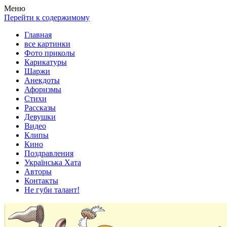
Весела хата — прикольные картинки, смешные истории,
Покажем всем ваши фото приколы, карикатуры, шаржи, стихи,
Меню
клипы!
рассказы, видео и песни!
Перейти к содержимому
Главная
все картинки
Фото приколы
Карикатуры
Шаржи
Анекдоты
Афоризмы
Стихи
Рассказы
Девушки
Видео
Клипы
Кино
Поздравления
Українська Хата
Авторы
Контакты
Не губи талант!