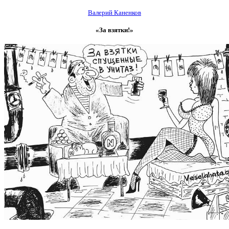
Валерий Каненков
«За взятки!»