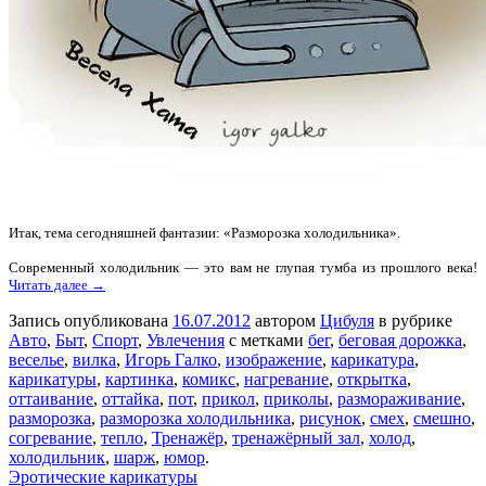
Итак, тема сегодняшней фантазии: «Разморозка холодильника».
Современный холодильник — это вам не глупая тумба из прошлого века!
Читать далее →
Запись опубликована
16.07.2012
автором
Цибуля
в рубрике
Авто
,
Быт
,
Спорт
,
Увлечения
с метками
бег
,
беговая дорожка
,
веселье
,
вилка
,
Игорь Галко
,
изображение
,
карикатура
,
карикатуры
,
картинка
,
комикс
,
нагревание
,
открытка
,
оттаивание
,
оттайка
,
пот
,
прикол
,
приколы
,
размораживание
,
разморозка
,
разморозка холодильника
,
рисунок
,
смех
,
смешно
,
согревание
,
тепло
,
Тренажёр
,
тренажёрный зал
,
холод
,
холодильник
,
шарж
,
юмор
.
Эротические карикатуры