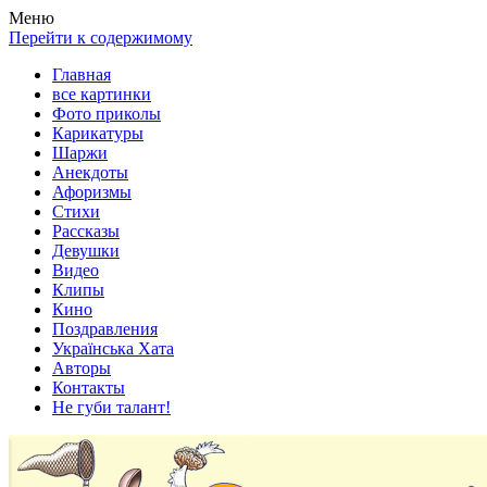
Весела хата — прикольные картинки, смешные истории,
Покажем всем ваши фото приколы, карикатуры, шаржи, стихи,
Меню
клипы!
рассказы, видео и песни!
Перейти к содержимому
Главная
все картинки
Фото приколы
Карикатуры
Шаржи
Анекдоты
Афоризмы
Стихи
Рассказы
Девушки
Видео
Клипы
Кино
Поздравления
Українська Хата
Авторы
Контакты
Не губи талант!