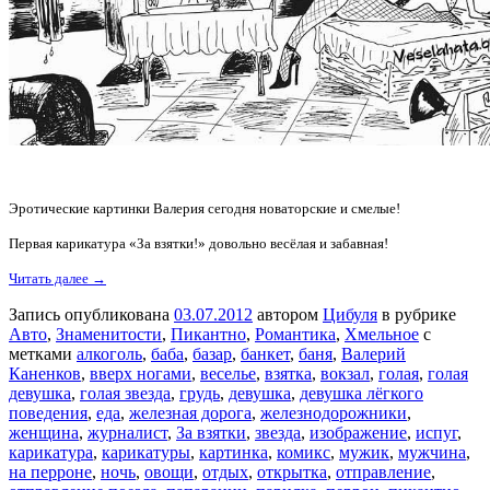
Эротические картинки Валерия сегодня новаторские и смелые!
Первая карикатура «За взятки!» довольно весёлая и забавная!
Читать далее →
Запись опубликована
03.07.2012
автором
Цибуля
в рубрике
Авто
,
Знаменитости
,
Пикантно
,
Романтика
,
Хмельное
с
метками
алкоголь
,
баба
,
базар
,
банкет
,
баня
,
Валерий
Каненков
,
вверх ногами
,
веселье
,
взятка
,
вокзал
,
голая
,
голая
девушка
,
голая звезда
,
грудь
,
девушка
,
девушка лёгкого
поведения
,
еда
,
железная дорога
,
железнодорожники
,
женщина
,
журналист
,
За взятки
,
звезда
,
изображение
,
испуг
,
карикатура
,
карикатуры
,
картинка
,
комикс
,
мужик
,
мужчина
,
на перроне
,
ночь
,
овощи
,
отдых
,
открытка
,
отправление
,