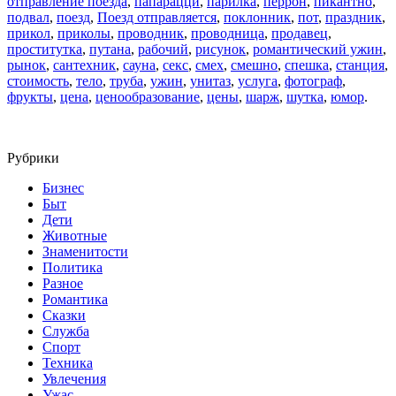
отправление поезда
,
папарацци
,
парилка
,
перрон
,
пикантно
,
подвал
,
поезд
,
Поезд отправляется
,
поклонник
,
пот
,
праздник
,
прикол
,
приколы
,
проводник
,
проводница
,
продавец
,
проститутка
,
путана
,
рабочий
,
рисунок
,
романтический ужин
,
рынок
,
сантехник
,
сауна
,
секс
,
смех
,
смешно
,
спешка
,
станция
,
стоимость
,
тело
,
труба
,
ужин
,
унитаз
,
услуга
,
фотограф
,
фрукты
,
цена
,
ценообразование
,
цены
,
шарж
,
шутка
,
юмор
.
Рубрики
Бизнес
Быт
Дети
Животные
Знаменитости
Политика
Разное
Романтика
Сказки
Служба
Спорт
Техника
Увлечения
Ужас