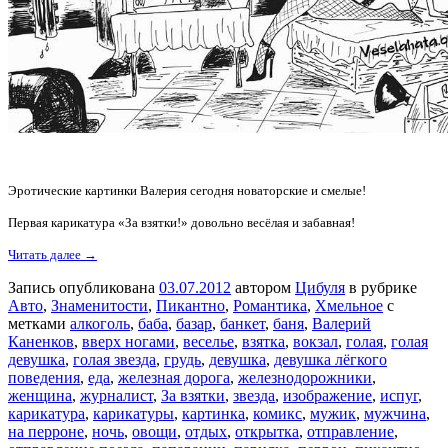
Эротические картинки Валерия сегодня новаторские и смелые!
Первая карикатура «За взятки!» довольно весёлая и забавная!
Читать далее →
Запись опубликована
03.07.2012
автором
Цибуля
в рубрике
Авто
,
Знаменитости
,
Пикантно
,
Романтика
,
Хмельное
с
метками
алкоголь
,
баба
,
базар
,
банкет
,
баня
,
Валерий
Каненков
,
вверх ногами
,
веселье
,
взятка
,
вокзал
,
голая
,
голая
девушка
,
голая звезда
,
грудь
,
девушка
,
девушка лёгкого
поведения
,
еда
,
железная дорога
,
железнодорожники
,
женщина
,
журналист
,
За взятки
,
звезда
,
изображение
,
испуг
,
карикатура
,
карикатуры
,
картинка
,
комикс
,
мужик
,
мужчина
,
на перроне
,
ночь
,
овощи
,
отдых
,
открытка
,
отправление
,