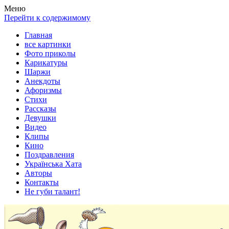
Весела хата — прикольные картинки, смешные истории,
Покажем всем ваши фото приколы, карикатуры, шаржи, стихи,
Меню
клипы!
рассказы, видео и песни!
Перейти к содержимому
Главная
все картинки
Фото приколы
Карикатуры
Шаржи
Анекдоты
Афоризмы
Стихи
Рассказы
Девушки
Видео
Клипы
Кино
Поздравления
Українська Хата
Авторы
Контакты
Не губи талант!