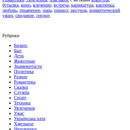
бутылка
,
вино
,
влечение
,
встреча
,
карикатура
,
картинка
,
любовь
,
опьянение
,
пара
,
прикол
,
рисунок
,
романтический
ужин
,
свидание
,
сердце
.
Рубрики
Бизнес
Быт
Дети
Животные
Знаменитости
Политика
Разное
Романтика
Сказки
Служба
Спорт
Техника
Увлечения
Ужас
Українська хата
Хмельное
Чиновники