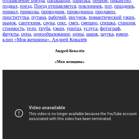
отправление поезда
,
папарацци
,
парилка
,
перрон
,
пикантно
,
подвал
,
поезд
,
Поезд отправляется
,
поклонник
,
пот
,
праздник
,
прикол
,
приколы
,
проводник
,
проводница
,
продавец
,
проститутка
,
путана
,
рабочий
,
рисунок
,
романтический ужин
,
рынок
,
сантехник
,
сауна
,
секс
,
смех
,
смешно
,
спешка
,
станция
,
стоимость
,
тело
,
труба
,
ужин
,
унитаз
,
услуга
,
фотограф
,
фрукты
,
цена
,
ценообразование
,
цены
,
шарж
,
шутка
,
юмор
.
клип «Моя женщина». Андрей Ковалёв
Андрей Ковалёв
«Моя женщина»