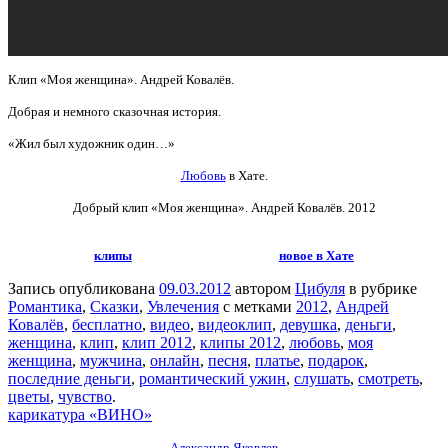
Клип «Моя женщина». Андрей Ковалёв.
Добрая и немного сказочная история.
«Жил был художник один…»
Любовь
в Хате.
Добрый клип «Моя женщина».
Андрей Ковалёв. 2012
клипы
новое в Хате
Запись опубликована
09.03.2012
автором
Цибуля
в рубрике
Романтика
,
Сказки
,
Увлечения
с метками
2012
,
Андрей
Ковалёв
,
бесплатно
,
видео
,
видеоклип
,
девушка
,
деньги
,
женщина
,
клип
,
клип 2012
,
клипы 2012
,
любовь
,
моя
женщина
,
мужчина
,
онлайн
,
песня
,
платье
,
подарок
,
последние деньги
,
романтический ужин
,
слушать
,
смотреть
,
цветы
,
чувство
.
карикатура «ВИНО»
Александр Яковлев