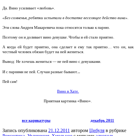
Да.
Вино усиливает «любовь».
«Без сомненья, ребятки испытали в достатке веселящее действо вина».
Эти слова Андрея Макаревича пока относятся только к парню.
Поэтому он и доливает вино девушке. Чтобы и ей стало приятно.
А когда ей будет приятно, она сделает и ему так приятно… что он, как
честный человек обязан будет на ней жениться.
Вывод: Не хочешь жениться — не пей вино с девушками.
..
И с парнями не пей. Случаи разные бывают.
Пей сам!
Вино в Хате.
Приятная картинка «Вино».
все карикатуры
декабрь 2011
Запись опубликована
21.12.2011
автором
Цибуля
в рубрике
Романтика
,
Увлечения
,
Хмельное
с метками
алкоголь
,