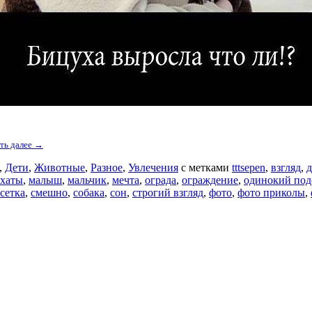
ть далее →
,
Дети
,
Животные
,
Разное
,
Увлечения
с метками
tttsepen
,
взгляд
,
 хаты
,
малыш
,
мальчик
,
мечта
,
ограда
,
ограждение
,
одинокий под
сетка
,
смешно
,
собака
,
сон
,
строгий взгляд
,
фото
,
фото приколы
,