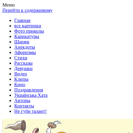
Весела хата — прикольные картинки, смешные истории, клипы
Покажем всем ваши фото приколы, карикатуры, шаржи, стихи, 
Меню
Перейти к содержимому
Главная
все картинки
Фото приколы
Карикатуры
Шаржи
Анекдоты
Афоризмы
Стихи
Рассказы
Девушки
Видео
Клипы
Кино
Поздравления
Українська Хата
Авторы
Контакты
Не губи талант!