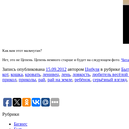
Как вам этот мальчуган?
Нет, это не Цепень. Цепень немного старше и будет на следующем фото.
Чита
Запись опубликована
15.09.2012
автором
Цибуля
в рубрике
Быт
кот
,
кошка
,
кровать
,
ленивец
,
лень
,
ловкость
,
любитель весёлой
прикол
,
приколы
,
рай
,
рай на земле
,
ребёнок
,
серьёзный взгляд
,
Рубрики
Бизнес