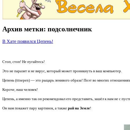
Архив метки:
подсолнечник
В Хате появился Цепень!
Стоп, стоп! Не пугайтесь!
Это не паразит и не вирус, который может проникнуть в ваш компьютер.
Цепень (tttsepen) — это рыцарь ленивого образа! Поэт во многих отношениях
Короче, наш человек!
Цепень, а именно так он рекомендовал его представить, зашёл к нам не с пус
Он нам покажет пару картинок, а также
рай на Земле
!