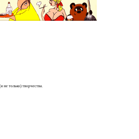
 не только) творчества.