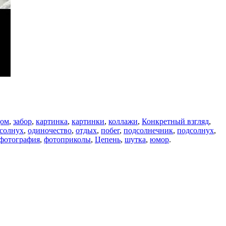
дом
,
забор
,
картинка
,
картинки
,
коллажи
,
Конкретный взгляд
,
солнух
,
одиночество
,
отдых
,
побег
,
подсолнечник
,
подсолнух
,
фотография
,
фотоприколы
,
Цепень
,
шутка
,
юмор
.