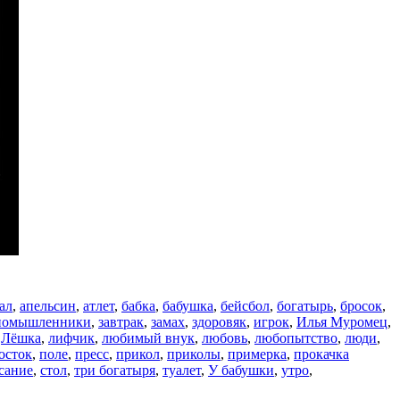
ал
,
апельсин
,
атлет
,
бабка
,
бабушка
,
бейсбол
,
богатырь
,
бросок
,
номышленники
,
завтрак
,
замах
,
здоровяк
,
игрок
,
Илья Муромец
,
,
Лёшка
,
лифчик
,
любимый внук
,
любовь
,
любопытство
,
люди
,
осток
,
поле
,
пресс
,
прикол
,
приколы
,
примерка
,
прокачка
сание
,
стол
,
три богатыря
,
туалет
,
У бабушки
,
утро
,
.