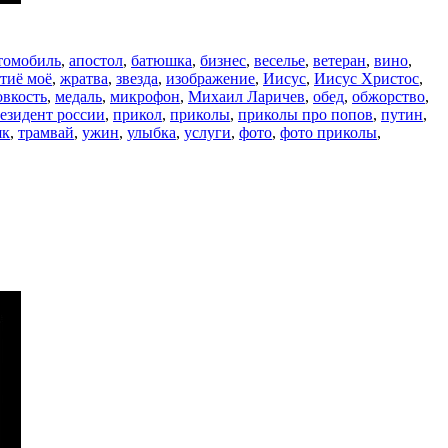
томобиль
,
апостол
,
батюшка
,
бизнес
,
веселье
,
ветеран
,
вино
,
тиё моё
,
жратва
,
звезда
,
изображение
,
Иисус
,
Иисус Христос
,
овкость
,
медаль
,
микрофон
,
Михаил Ларичев
,
обед
,
обжорство
,
езидент россии
,
прикол
,
приколы
,
приколы про попов
,
путин
,
як
,
трамвай
,
ужин
,
улыбка
,
услуги
,
фото
,
фото приколы
,