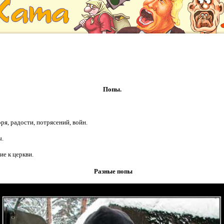
Попы.
я, радости, потрясений, войн.
ы.
ие к церкви.
Разные попы