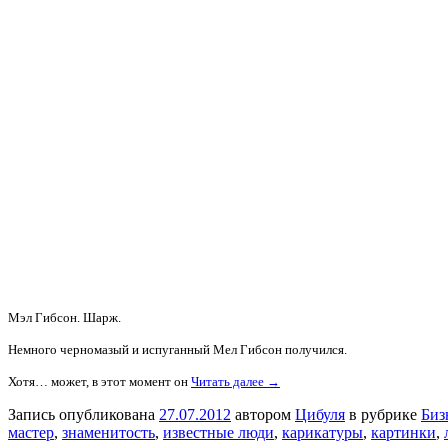
Мэл Гибсон. Шарж.
Немного черномазый и испуганный Мел Гибсон получился.
Хотя… может, в этот момент он
Читать далее →
Запись опубликована
27.07.2012
автором
Цибуля
в рубрике
Биз
мастер
,
знаменитость
,
известные люди
,
карикатуры
,
картинки
,