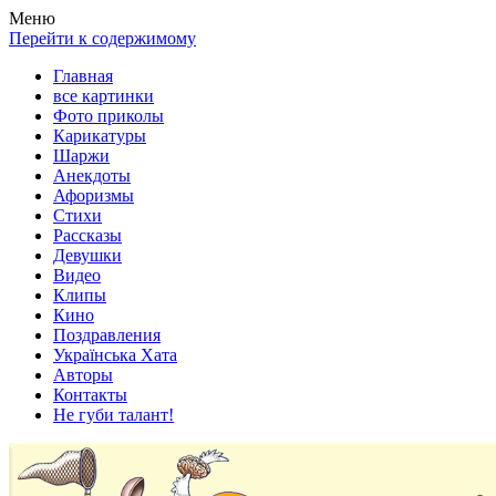
Весела хата — прикольные картинки, смешные истории, клипы
Покажем всем ваши фото приколы, карикатуры, шаржи, стихи, 
Меню
Перейти к содержимому
Главная
все картинки
Фото приколы
Карикатуры
Шаржи
Анекдоты
Афоризмы
Стихи
Рассказы
Девушки
Видео
Клипы
Кино
Поздравления
Українська Хата
Авторы
Контакты
Не губи талант!