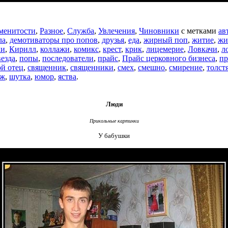
менитости
,
Разное
,
Служба
,
Увлечения
,
Чиновники
с метками
ав
ла
,
демотиваторы про попов
,
друзья
,
еда
,
жирный поп
,
житие
,
жи
ки
,
Кирилл
,
коллажи
,
комикс
,
крест
,
крик
,
лицемерие
,
Ловкачи
,
л
везда
,
попы
,
последователи
,
прайс
,
Прайс церковного бизнеса
,
пр
ой отец
,
священник
,
священники
,
смех
,
смешно
,
смирение
,
толст
рж
,
шутка
,
юмор
,
яства
.
Люди
Прикольные картинки
У бабушки