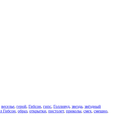
,
веселье
,
герой
,
Гибсон
,
гипс
,
Голливуд
,
звезда
,
звёздный
л Гибсон
,
образ
,
открытки
,
пистолет
,
приколы
,
смех
,
смешно
,