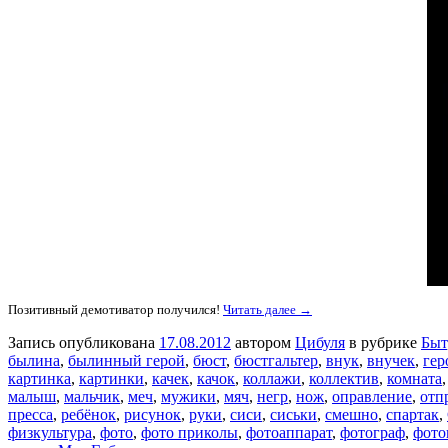
Позитивный демотиватор получился!
Читать далее →
Запись опубликована
17.08.2012
автором
Цибуля
в рубрике
Быт
былина
,
былинный герой
,
бюст
,
бюстгальтер
,
внук
,
внучек
,
гер
картинка
,
картинки
,
качек
,
качок
,
коллажи
,
коллектив
,
комната
малыш
,
мальчик
,
меч
,
мужики
,
мяч
,
негр
,
нож
,
оправление
,
отп
пресса
,
ребёнок
,
рисунок
,
руки
,
сиси
,
сиськи
,
смешно
,
спартак
,
физкультура
,
фото
,
фото приколы
,
фотоаппарат
,
фотограф
,
фото