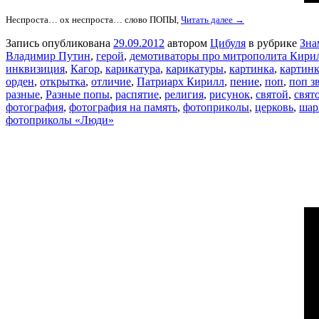
Неспроста… ох неспроста… слово ПОПЫ,
Читать далее →
Запись опубликована
29.09.2012
автором
Цибуля
в рубрике
Зна
Владимир Путин
,
герой
,
демотиваторы про митрополита Кири
инквизиция
,
Кагор
,
карикатура
,
карикатуры
,
картинка
,
картин
орден
,
открытка
,
отличие
,
Патриарх Кирилл
,
пение
,
поп
,
поп з
разные
,
Разные попы
,
распятие
,
религия
,
рисунок
,
святой
,
свят
фотография
,
фотография на память
,
фотоприколы
,
церковь
,
ша
фотоприколы «Люди»