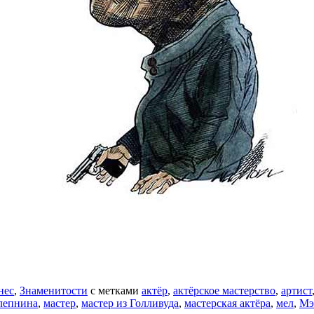
нес
,
Знаменитости
с метками
актёр
,
актёрское мастерство
,
артист
лепнина
,
мастер
,
мастер из Голливуда
,
мастерская актёра
,
мел
,
Мэ