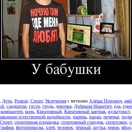
,
Дети
,
Разное
,
Спорт
,
Увлечения
с метками
Алёша Попович
,
амб
ой
,
гладиатор
,
гости
,
грудь
,
девочка
,
Добрыня Никитич
,
еда
,
еди
,
компьютер
,
конь
,
Креативный
,
Креативный завтрак
,
культурист
равление естественной надобности
,
парень
,
пацан
,
печенье
,
подр
Спорт
,
спортивная площадка
,
спортивный городок
,
спортсмен
,
с
графия
,
фотоприколы
,
хлеб
,
человек
,
чёрный
,
шутка
,
юмор
,
яйцо