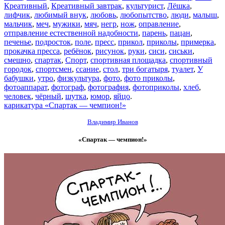
Креативный
,
Креативный завтрак
,
культурист
,
Лёшка
,
лифчик
,
любимый внук
,
любовь
,
любопытство
,
люди
,
малыш
,
мальчик
,
меч
,
мужики
,
мяч
,
негр
,
нож
,
оправление
,
отправление естественной надобности
,
парень
,
пацан
,
печенье
,
подросток
,
поле
,
пресс
,
прикол
,
приколы
,
примерка
,
прокачка пресса
,
ребёнок
,
рисунок
,
руки
,
сиси
,
сиськи
,
смешно
,
спартак
,
Спорт
,
спортивная площадка
,
спортивный
городок
,
спортсмен
,
ссание
,
стол
,
три богатыря
,
туалет
,
У
бабушки
,
утро
,
физкультура
,
фото
,
фото приколы
,
фотоаппарат
,
фотограф
,
фотография
,
фотоприколы
,
хлеб
,
человек
,
чёрный
,
шутка
,
юмор
,
яйцо
.
карикатура «Спартак — чемпион!»
Владимир Иванов
«Спартак — чемпион!»