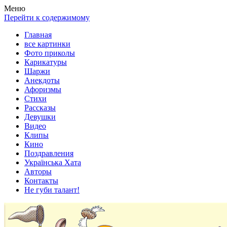
Весела хата — прикольные картинки, смешные истории,
Покажем всем ваши фото приколы, карикатуры, шаржи, стихи,
Меню
клипы!
рассказы, видео и песни!
Перейти к содержимому
Главная
все картинки
Фото приколы
Карикатуры
Шаржи
Анекдоты
Афоризмы
Стихи
Рассказы
Девушки
Видео
Клипы
Кино
Поздравления
Українська Хата
Авторы
Контакты
Не губи талант!