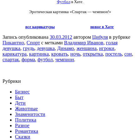
Футбол
в Хате.
Эротическая картинка «Спартак — чемпион!»
все карикатуры
новое в Хате
Запись опубликована
30.03.2012
автором
Цибуля
в рубрике
Пикантно
,
Спорт
с метками
Владимир Иванов
,
голая
девушка
,
грудь
,
девушка
,
Динамо
,
женщина
,
игроки
,
карикатура
,
картинка
,
кровать
,
ночь
,
открытка
,
постель
,
сон
,
спартак
,
форма
,
футбол
,
чемпион
.
Рубрики
Бизнес
Быт
Дети
Животные
Знаменитости
Политика
Разное
Романтика
Сказки