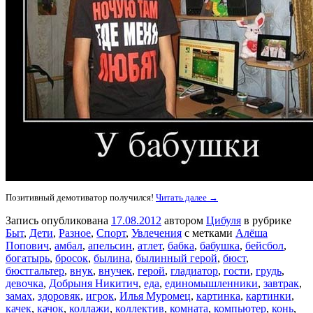
Позитивный демотиватор получился!
Читать далее →
Запись опубликована
17.08.2012
автором
Цибуля
в рубрике
Быт
,
Дети
,
Разное
,
Спорт
,
Увлечения
с метками
Алёша
Попович
,
амбал
,
апельсин
,
атлет
,
бабка
,
бабушка
,
бейсбол
,
богатырь
,
бросок
,
былина
,
былинный герой
,
бюст
,
бюстгальтер
,
внук
,
внучек
,
герой
,
гладиатор
,
гости
,
грудь
,
девочка
,
Добрыня Никитич
,
еда
,
единомышленники
,
завтрак
,
замах
,
здоровяк
,
игрок
,
Илья Муромец
,
картинка
,
картинки
,
качек
,
качок
,
коллажи
,
коллектив
,
комната
,
компьютер
,
конь
,