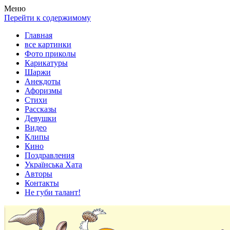
Весела хата — прикольные картинки, смешные истории,
Покажем всем ваши фото приколы, карикатуры, шаржи, стихи,
Меню
клипы!
рассказы, видео и песни!
Перейти к содержимому
Главная
все картинки
Фото приколы
Карикатуры
Шаржи
Анекдоты
Афоризмы
Стихи
Рассказы
Девушки
Видео
Клипы
Кино
Поздравления
Українська Хата
Авторы
Контакты
Не губи талант!