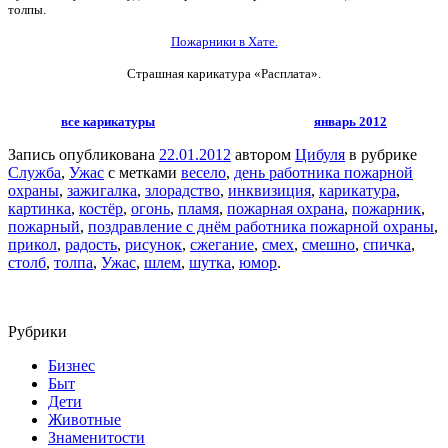
толпы.
Пожарники в Хате.
Страшная карикатура «Расплата».
все карикатуры
январь 2012
Запись опубликована
22.01.2012
автором
Цибуля
в рубрике
Служба
,
Ужас
с метками
весело
,
день работника пожарной
охраны
,
зажигалка
,
злорадство
,
инквизиция
,
карикатура
,
картинка
,
костёр
,
огонь
,
пламя
,
пожарная охрана
,
пожарник
,
пожарный
,
поздравление с днём работника пожарной охраны
,
прикол
,
радость
,
рисунок
,
сжегание
,
смех
,
смешно
,
спичка
,
столб
,
толпа
,
Ужас
,
шлем
,
шутка
,
юмор
.
Рубрики
Бизнес
Быт
Дети
Животные
Знаменитости