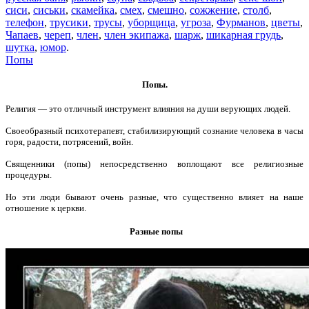
сиси
,
сиськи
,
скамейка
,
смех
,
смешно
,
сожжение
,
столб
,
телефон
,
трусики
,
трусы
,
уборщица
,
угроза
,
Фурманов
,
цветы
,
Чапаев
,
череп
,
член
,
член экипажа
,
шарж
,
шикарная грудь
,
шутка
,
юмор
.
Попы
Попы.
Религия — это отличный инструмент влияния на души верующих людей.
Своеобразный психотерапевт, стабилизирующий сознание человека в часы
горя, радости, потрясений, войн.
Священники (попы) непосредственно воплощают все религиозные
процедуры.
Но эти люди бывают очень разные, что существенно влияет на наше
отношение к церкви.
Разные попы