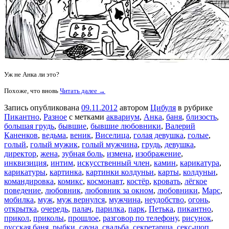
Уж не Анка ли это?
Похоже, что вновь
Читать далее →
Запись опубликована
09.11.2012
автором
Цибуля
в рубрике
Пикантно
,
Разное
с метками
аквариум
,
Анка
,
баня
,
близость
,
большая грудь
,
бывшие
,
бывшие любовники
,
Валерий
Каненков
,
ведьма
,
веник
,
Виселица
,
голая девушка
,
голые
,
голый
,
голый мужик
,
голый мужчина
,
грудь
,
девушка
,
директор
,
жена
,
зубная боль
,
измена
,
изображение
,
инквизиция
,
интим
,
искусственный член
,
камин
,
карикатура
,
карикатуры
,
картинка
,
картинки колдуньи
,
карты
,
колдуньи
,
командировка
,
комикс
,
космонавт
,
костёр
,
кровать
,
лёгкое
поведение
,
любовник
,
любовник за окном
,
любовники
,
Марс
,
мобилка
,
муж
,
муж вернулся
,
мужчина
,
неудобство
,
огонь
,
открытка
,
очередь
,
палач
,
парилка
,
парк
,
Петька
,
пикантно
,
прикол
,
приколы
,
прошлое
,
разговор по телефону
,
рисунок
,
русская баня
,
рыбки
,
сауна
,
свадьба
,
секретарша
,
секс-шоп
,