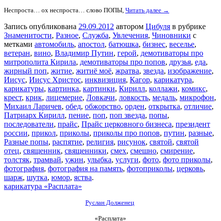
Неспроста… ох неспроста… слово ПОПЫ,
Читать далее →
Запись опубликована
29.09.2012
автором
Цибуля
в рубрике
Знаменитости
,
Разное
,
Служба
,
Увлечения
,
Чиновники
с
метками
автомобиль
,
апостол
,
батюшка
,
бизнес
,
веселье
,
ветеран
,
вино
,
Владимир Путин
,
герой
,
демотиваторы про
митрополита Кирила
,
демотиваторы про попов
,
друзья
,
еда
,
жирный поп
,
житие
,
житиё моё
,
жратва
,
звезда
,
изображение
,
Иисус
,
Иисус Христос
,
инквизиция
,
Кагор
,
карикатура
,
карикатуры
,
картинка
,
картинки
,
Кирилл
,
коллажи
,
комикс
,
крест
,
крик
,
лицемерие
,
Ловкачи
,
ловкость
,
медаль
,
микрофон
,
Михаил Ларичев
,
обед
,
обжорство
,
орден
,
открытка
,
отличие
,
Патриарх Кирилл
,
пение
,
поп
,
поп звезда
,
попы
,
последователи
,
прайс
,
Прайс церковного бизнеса
,
президент
россии
,
прикол
,
приколы
,
приколы про попов
,
путин
,
разные
,
Разные попы
,
распятие
,
религия
,
рисунок
,
святой
,
святой
отец
,
священник
,
священники
,
смех
,
смешно
,
смирение
,
толстяк
,
трамвай
,
ужин
,
улыбка
,
услуги
,
фото
,
фото приколы
,
фотография
,
фотография на память
,
фотоприколы
,
церковь
,
шарж
,
шутка
,
юмор
,
яства
.
карикатура «Расплата»
Руслан Долженец
«Расплата»