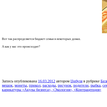
Вот так распределяется бюджет семьи в некоторых домах.
А как у вас это происходит?
Запись опубликована
16.03.2012
автором
Цибуля
в рубрике
Биз
мешок
,
монеты
,
прикол
,
расходы
,
рисунок
,
родители
,
рыбка
,
се
карикатуры «Акулы бизнеса», «Экология», «Контрацепция»