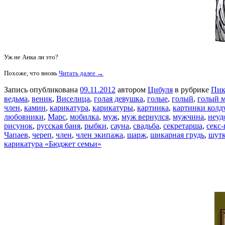
Уж не Анка ли это?
Похоже, что вновь
Читать далее →
Запись опубликована
09.11.2012
автором
Цибуля
в рубрике
Пик
ведьма
,
веник
,
Виселица
,
голая девушка
,
голые
,
голый
,
голый 
член
,
камин
,
карикатура
,
карикатуры
,
картинка
,
картинки колд
любовники
,
Марс
,
мобилка
,
муж
,
муж вернулся
,
мужчина
,
неуд
рисунок
,
русская баня
,
рыбки
,
сауна
,
свадьба
,
секретарша
,
секс
Чапаев
,
череп
,
член
,
член экипажа
,
шарж
,
шикарная грудь
,
шут
карикатура «Бюджет семьи»