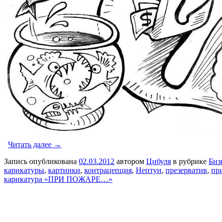
Читать далее →
Запись опубликована
02.03.2012
автором
Цибуля
в рубрике
Биз
карикатуры
,
картинки
,
контрацепция
,
Нептун
,
презерватив
,
пр
карикатура «ПРИ ПОЖАРЕ…»