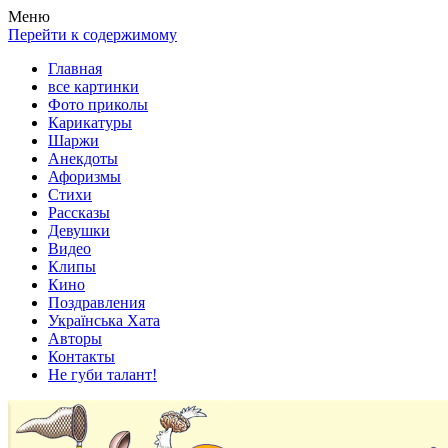
Весела хата — прикольные картинки, смешные истории, клипы
Покажем всем ваши фото приколы, карикатуры, шаржи, стихи, 
Меню
Перейти к содержимому
Главная
все картинки
Фото приколы
Карикатуры
Шаржи
Анекдоты
Афоризмы
Стихи
Рассказы
Девушки
Видео
Клипы
Кино
Поздравления
Українська Хата
Авторы
Контакты
Не губи талант!