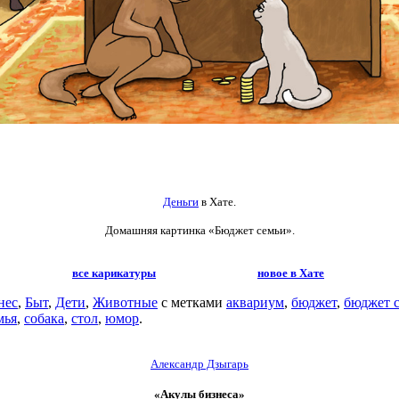
Деньги
в Хате.
Домашняя картинка «Бюджет семьи».
все карикатуры
новое в Хате
нес
,
Быт
,
Дети
,
Животные
с метками
аквариум
,
бюджет
,
бюджет 
мья
,
собака
,
стол
,
юмор
.
Александр Дзыгарь
«Акулы бизнеса»