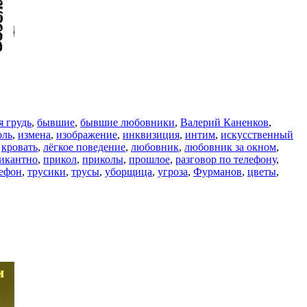
я грудь
,
бывшие
,
бывшие любовники
,
Валерий Каненков
,
оль
,
измена
,
изображение
,
инквизиция
,
интим
,
искусственный
,
кровать
,
лёгкое поведение
,
любовник
,
любовник за окном
,
икантно
,
прикол
,
приколы
,
прошлое
,
разговор по телефону
,
ефон
,
трусики
,
трусы
,
уборщица
,
угроза
,
Фурманов
,
цветы
,