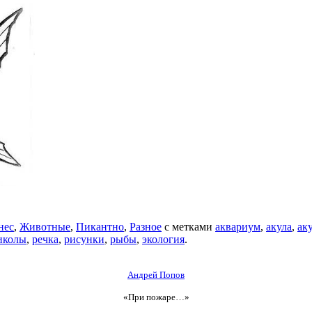
нес
,
Животные
,
Пикантно
,
Разное
с метками
аквариум
,
акула
,
ак
иколы
,
речка
,
рисунки
,
рыбы
,
экология
.
Андрей Попов
«При пожаре…»