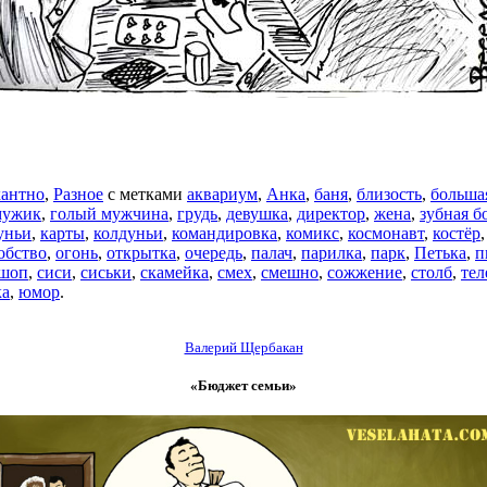
антно
,
Разное
с метками
аквариум
,
Анка
,
баня
,
близость
,
больша
мужик
,
голый мужчина
,
грудь
,
девушка
,
директор
,
жена
,
зубная б
уньи
,
карты
,
колдуньи
,
командировка
,
комикс
,
космонавт
,
костёр
обство
,
огонь
,
открытка
,
очередь
,
палач
,
парилка
,
парк
,
Петька
,
п
-шоп
,
сиси
,
сиськи
,
скамейка
,
смех
,
смешно
,
сожжение
,
столб
,
тел
ка
,
юмор
.
Валерий Щербакан
«Бюджет семьи»