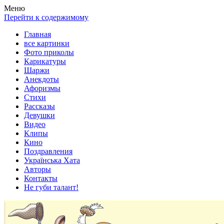
Весела хата — прикольные картинки, смешные истории,
Покажем всем ваши фото приколы, карикатуры, шаржи, стихи,
Меню
клипы!
рассказы, видео и песни!
Перейти к содержимому
Главная
все картинки
Фото приколы
Карикатуры
Шаржи
Анекдоты
Афоризмы
Стихи
Рассказы
Девушки
Видео
Клипы
Кино
Поздравления
Українська Хата
Авторы
Контакты
Не губи талант!