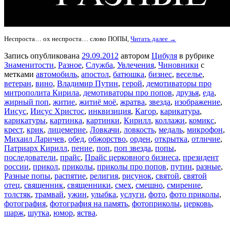
Неспроста… ох неспроста… слово ПОПЫ,
Читать далее →
Запись опубликована
29.09.2012
автором
Цибуля
в рубрике
Знаменитости
,
Разное
,
Служба
,
Увлечения
,
Чиновники
с
метками
автомобиль
,
апостол
,
батюшка
,
бизнес
,
веселье
,
ветеран
,
вино
,
Владимир Путин
,
герой
,
демотиваторы про
митрополита Кирила
,
демотиваторы про попов
,
друзья
,
еда
,
жирный поп
,
житие
,
житиё моё
,
жратва
,
звезда
,
изображение
,
Иисус
,
Иисус Христос
,
инквизиция
,
Кагор
,
карикатура
,
карикатуры
,
картинка
,
картинки
,
Кирилл
,
коллажи
,
комикс
,
крест
,
крик
,
лицемерие
,
Ловкачи
,
ловкость
,
медаль
,
микрофон
,
Михаил Ларичев
,
обед
,
обжорство
,
орден
,
открытка
,
отличие
,
Патриарх Кирилл
,
пение
,
поп
,
поп звезда
,
попы
,
последователи
,
прайс
,
Прайс церковного бизнеса
,
президент
россии
,
прикол
,
приколы
,
приколы про попов
,
путин
,
разные
,
Разные попы
,
распятие
,
религия
,
рисунок
,
святой
,
святой
отец
,
священник
,
священники
,
смех
,
смешно
,
смирение
,
толстяк
,
трамвай
,
ужин
,
улыбка
,
услуги
,
фото
,
фото приколы
,
фотография
,
фотография на память
,
фотоприколы
,
церковь
,
шарж
,
шутка
,
юмор
,
яства
.