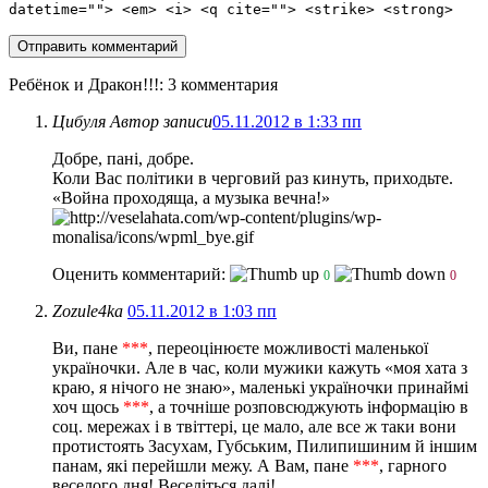
datetime=""> <em> <i> <q cite=""> <strike> <strong>
Ребёнок и Дракон!!!
: 3 комментария
Цибуля
Автор записи
05.11.2012 в 1:33 пп
Добре, пані, добре.
Коли Вас політики в черговий раз кинуть, приходьте.
«Война проходяща, а музыка вечна!»
Оценить комментарий:
0
0
Zozule4ka
05.11.2012 в 1:03 пп
Ви, пане
***
, переоцінюєте можливості маленької
україночки. Але в час, коли мужики кажуть «моя хата з
краю, я нічого не знаю», маленькі україночки принаймі
хоч щось
***
, а точніше розповсюджують інформацію в
соц. мережах і в твіттері, це мало, але все ж таки вони
протистоять Засухам, Губським, Пилипишиним й іншим
панам, які перейшли межу. А Вам, пане
***
, гарного
веселого дня! Веселіться далі!