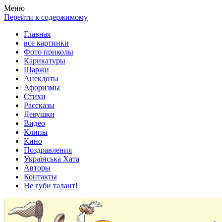
Весела хата — прикольные картинки, смешные истории,
Покажем всем ваши фото приколы, карикатуры, шаржи, стихи,
Меню
клипы!
рассказы, видео и песни!
Перейти к содержимому
Главная
все картинки
Фото приколы
Карикатуры
Шаржи
Анекдоты
Афоризмы
Стихи
Рассказы
Девушки
Видео
Клипы
Кино
Поздравления
Українська Хата
Авторы
Контакты
Не губи талант!