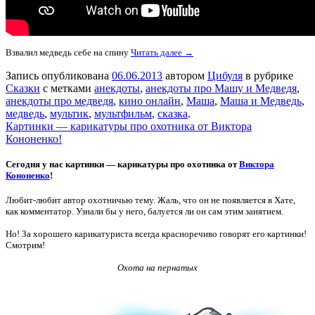
Взвалил медведь себе на спину
Читать далее →
Запись опубликована
06.06.2013
автором
Цибуля
в рубрике
Сказки
с метками
анекдоты
,
анекдоты про Машу и Медведя
,
анекдоты про медведя
,
кино онлайн
,
Маша
,
Маша и Медведь
,
медведь
,
мультик
,
мультфильм
,
сказка
.
Картинки — карикатуры про охотника от Виктора
Кононенко!
Сегодня у нас картинки — карикатуры про охотника от
Виктора
Кононенко
!
Любит-любит автор охотничью тему. Жаль, что он не появляется в Хате,
как комментатор. Узнали бы у него, балуется ли он сам этим занятием.
Но! За хорошего карикатуриста всегда красноречиво говорят его картинки!
Смотрим!
Охота на пернатых