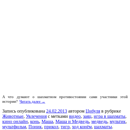
А что думают о шахматном противостоянии сами участники этой
истории?
Читать далее →
Запись опубликована
24.02.2013
автором
Цибуля
в рубрике
Животные
,
Увлечения
с метками
видео
,
заяц
,
игра в шахматы
,
кино онлайн
,
конь
,
Маша
,
Маша и Медведь
,
медведь
,
мультик
,
мультфильм
,
Поник
,
прикол
,
тигр
,
ход конём
,
шахматы
.