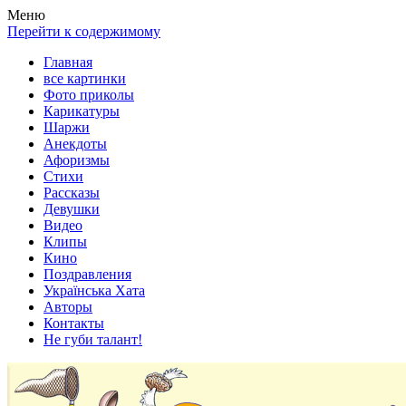
Весела хата — прикольные картинки, смешные истории,
Покажем всем ваши фото приколы, карикатуры, шаржи, стихи,
Меню
клипы!
рассказы, видео и песни!
Перейти к содержимому
Главная
все картинки
Фото приколы
Карикатуры
Шаржи
Анекдоты
Афоризмы
Стихи
Рассказы
Девушки
Видео
Клипы
Кино
Поздравления
Українська Хата
Авторы
Контакты
Не губи талант!