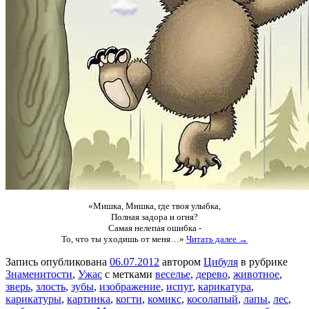
«Мишка, Мишка, где твоя улыбка,
Полная задора и огня?
Самая нелепая ошибка -
То, что ты уходишь от меня…»
Читать далее →
Запись опубликована
06.07.2012
автором
Цибуля
в рубрике
Знаменитости
,
Ужас
с метками
веселье
,
дерево
,
животное
,
зверь
,
злость
,
зубы
,
изображение
,
испуг
,
карикатура
,
карикатуры
,
картинка
,
когти
,
комикс
,
косолапый
,
лапы
,
лес
,