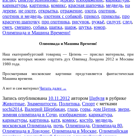
карикатуры
,
картинка
,
комикс
,
красная шапочка
,
медведь
,
на
дереве
,
не охоте
,
открытка
,
отражение
,
охота
,
охотник
,
охотник и медведь
,
охотник с собакой
,
прикол
,
приколы
,
про
красную шапочку
,
про охотника
,
рисунок
,
ружьё
,
силуэт
,
след
,
смех
,
смешно
,
собака
,
шапка
,
шарж
,
шутка
,
юмор
.
Олимпиада и Машина Времени!
Олимпиада и Машина Времени!
Наш екатеринбургский товарищ — Цепень — прислал материалы, при
помощи которых можно ощутить дух Олипиад Лондона 2012 и Москвы
1980 года.
Просматривая московские картинки представляется фантастическая
Машина времени.
А вот и сам материал
Читать далее →
Запись опубликована
10.11.2012
автором
Цибуля
в рубрике
Животные
,
Знаменитости
,
Политика
,
Спорт
с метками
sochi2014
,
Валерий Щербакан
,
глаза
,
горы
,
дом Цепня
,
звери
,
зимняя олимпиада в Сочи
,
изображение
,
карикатура
,
карикатуры
,
картинка
,
катя
,
комикс
,
костёр
,
медведь
,
московская Олимпиада
,
ночь
,
Олимпиада
,
Олимпиада 80
,
Олимпиада в Лондоне
,
Олимпиада в Москве
,
Олимпийская