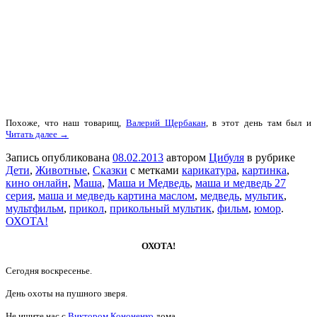
Похоже, что наш товарищ,
Валерий Щербакан
, в этот день там был и
Читать далее →
Запись опубликована
08.02.2013
автором
Цибуля
в рубрике
Дети
,
Животные
,
Сказки
с метками
карикатура
,
картинка
,
кино онлайн
,
Маша
,
Маша и Медведь
,
маша и медведь 27
серия
,
маша и медведь картина маслом
,
медведь
,
мультик
,
мультфильм
,
прикол
,
прикольный мультик
,
фильм
,
юмор
.
ОХОТА!
ОХОТА!
Сегодня воскресенье.
День охоты на пушного зверя.
Не ищите нас с
Виктором Кононенко
дома.