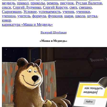
медведь
,
прикол
,
приколы
,
ремень
,
рисунок
,
Руслан Валитов
,
секси
,
Сергей Дудченко
,
Сергей Корсун
,
смех
,
смешно
,
Сыроежкин
,
Условие
,
успеваемость
,
ученик
,
ученики
,
ученица
,
учитель
,
формула
,
функция
,
шарж
,
школа
,
шутка
,
юмор
.
карикатура «Маша и Медведь»
Валерий Щербакан
«Маша и Медведь»