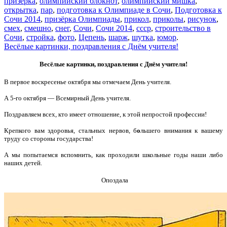
призёрка
,
олимпийский блокнот
,
олимпийский мишка
,
открытка
,
пар
,
подготовка к Олимпиаде в Сочи
,
Подготовка к
Сочи 2014
,
призёрка Олимпиады
,
прикол
,
приколы
,
рисунок
,
смех
,
смешно
,
снег
,
Сочи
,
Сочи 2014
,
ссср
,
строительство в
Сочи
,
стройка
,
фото
,
Цепень
,
шарж
,
шутка
,
юмор
.
Весёлые картинки, поздравления с Днём учителя!
Весёлые картинки, поздравления с Днём учителя!
В первое воскресенье октября мы отмечаем День учителя.
А 5-го октября — Всемирный День учителя.
Поздравляем всех, кто имеет отношение, к этой непростой профессии!
Крепкого вам здоровья, стальных нервов, б
о
льшего внимания к вашему
труду со стороны государства!
А мы попытаемся вспомнить, как проходили школьные годы наши либо
наших детей.
Опоздала