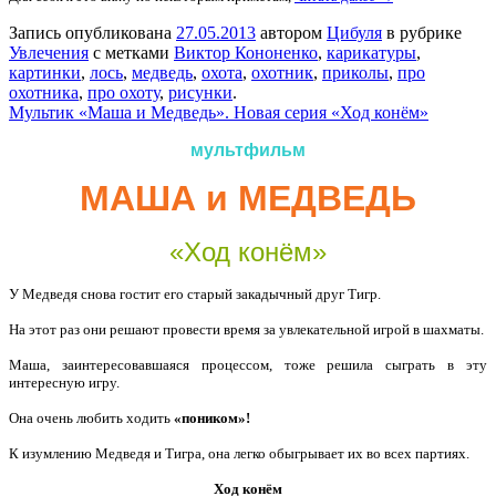
Запись опубликована
27.05.2013
автором
Цибуля
в рубрике
Увлечения
с метками
Виктор Кононенко
,
карикатуры
,
картинки
,
лось
,
медведь
,
охота
,
охотник
,
приколы
,
про
охотника
,
про охоту
,
рисунки
.
Мультик «Маша и Медведь». Новая серия «Ход конём»
мультфильм
МАША и МЕДВЕДЬ
«Ход конём»
У Медведя снова гостит его старый закадычный друг Тигр.
На этот раз они решают провести время за увлекательной игрой в шахматы.
Маша, заинтересовавшаяся процессом, тоже решила сыграть в эту
интересную игру.
Она очень любить ходить
«поником»!
К изумлению Медведя и Тигра, она легко обыгрывает их во всех партиях.
Ход конём