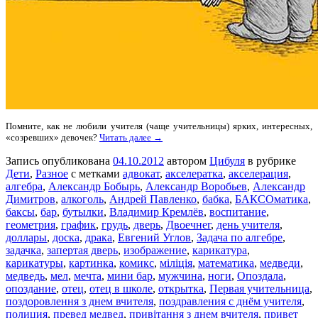
Помните, как не любили учителя (чаще учительницы) ярких, интересных,
«созревших» девочек?
Читать далее →
Запись опубликована
04.10.2012
автором
Цибуля
в рубрике
Дети
,
Разное
с метками
адвокат
,
акселератка
,
акселерация
,
алгебра
,
Александр Бобырь
,
Александр Воробьев
,
Александр
Димитров
,
алкоголь
,
Андрей Павленко
,
бабка
,
БАКСОматика
,
баксы
,
бар
,
бутылки
,
Владимир Кремлёв
,
воспитание
,
геометрия
,
график
,
грудь
,
дверь
,
Двоечнег
,
день учителя
,
доллары
,
доска
,
драка
,
Евгений Углов
,
Задача по алгебре
,
задачка
,
запертая дверь
,
изображение
,
карикатура
,
карикатуры
,
картинка
,
комикс
,
міліція
,
математика
,
медведи
,
медведь
,
мел
,
мечта
,
мини бар
,
мужчина
,
ноги
,
Опоздала
,
опоздание
,
отец
,
отец в школе
,
открытка
,
Первая учительница
,
поздоровлення з днем вчителя
,
поздравления с днём учителя
,
полиция
,
превед медвед
,
привітання з днем вчителя
,
привет