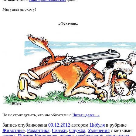
Мы ушли на охоту!
«Охотник»
Но не стоит думать, что мы обязательно
Читать далее →
Запись опубликована
09.12.2012
автором
Цибуля
в рубрике
Животные
,
Романтика
,
Сказки
,
Служба
,
Увлечения
с метками
взгляд
,
Виктор Кононенко
,
дерево
,
изображение
,
карикатура
,