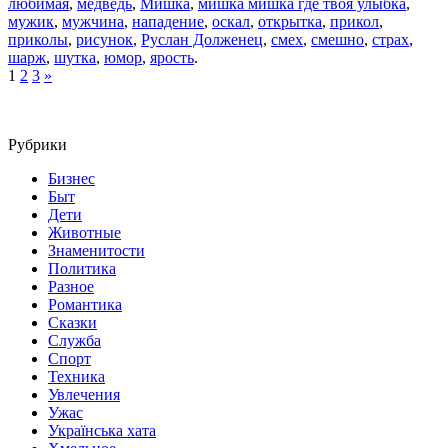
любимая
,
медведь
,
Мишка
,
мишка мишка где твоя улыбка
,
мужик
,
мужчина
,
нападение
,
оскал
,
открытка
,
прикол
,
приколы
,
рисунок
,
Руслан Долженец
,
смех
,
смешно
,
страх
,
шарж
,
шутка
,
юмор
,
ярость
.
1
2
3
»
Рубрики
Бизнес
Быт
Дети
Животные
Знаменитости
Политика
Разное
Романтика
Сказки
Служба
Спорт
Техника
Увлечения
Ужас
Українська хата