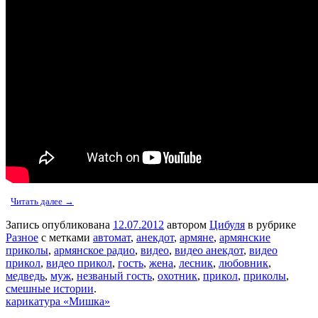
Читать далее →
Запись опубликована
12.07.2012
автором
Цибуля
в рубрике
Разное
с метками
автомат
,
анекдот
,
армяне
,
армянские
приколы
,
армянское радио
,
видео
,
видео анекдот
,
видео
прикол
,
видео прикол
,
гость
,
жена
,
лесник
,
любовник
,
медведь
,
муж
,
незваный гость
,
охотник
,
прикол
,
приколы
,
смешные истории
.
карикатура «Мишка»