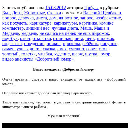
Запись опубликована
15.08.2012
автором
Цибуля
в рубрике
Быт
,
Дети
,
Животные
,
Сказки
с метками
Валерий Щербакан
,
вопрос
,
девочка
,
диета
,
дом
,
животное
,
запрос
,
изображение
,
как похудеть
,
карикатура
,
карикатуры
,
картинка
,
комикс
,
компьютер
,
лишний вес
,
лучшая диета
,
Маша
,
Маша и
Медведь
,
медведь
,
не садись на пенёк не ешь пирожок
,
ноутбук
,
ответ
,
открытка
,
отличная диета
,
пень
,
пирожок
,
подсказка
,
похудение
,
прикол
,
приколы
,
ребёнок
,
рисунок
,
самая лучшая диета
,
сказка
,
смех
,
смешно
,
совет
,
стол
,
толстый
,
толстяк
,
улыбка
,
худение
,
шарж
,
шутка
,
юмор
.
видео анекдоты «Добротный юмор»
Видео анекдоты «Добротный юмор»
Очень нравится смотреть видео анекдоты от коллектива «Добротный
юмор».
Особенно впечатляет добротный перевод с армянского.
Такое впечатление, что попал в детство и смотришь индийский фильм в
кинотеатре нашего раЙона.
Муж или любовник?