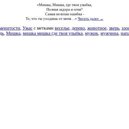
«Мишка, Мишка, где твоя улыбка,
Полная задора и огня?
Самая нелепая ошибка -
То, что ты уходишь от меня…»
Читать далее →
менитости
,
Ужас
с метками
веселье
,
дерево
,
животное
,
зверь
,
зло
дь
,
Мишка
,
мишка мишка где твоя улыбка
,
мужик
,
мужчина
,
нап