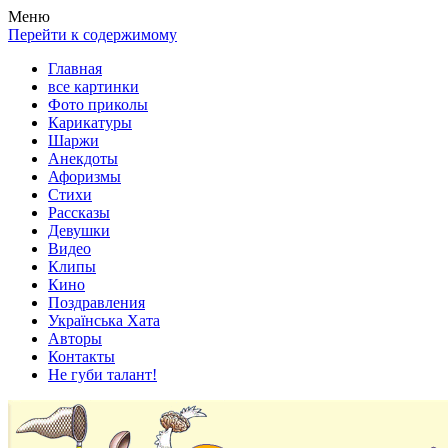
Весела хата — прикольные картинки, смешные истории, клипы
Покажем всем ваши фото приколы, карикатуры, шаржи, стихи, 
Меню
Перейти к содержимому
Главная
все картинки
Фото приколы
Карикатуры
Шаржи
Анекдоты
Афоризмы
Стихи
Рассказы
Девушки
Видео
Клипы
Кино
Поздравления
Українська Хата
Авторы
Контакты
Не губи талант!