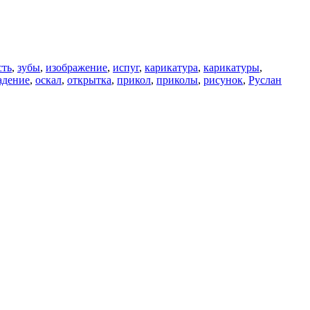
сть
,
зубы
,
изображение
,
испуг
,
карикатура
,
карикатуры
,
адение
,
оскал
,
открытка
,
прикол
,
приколы
,
рисунок
,
Руслан