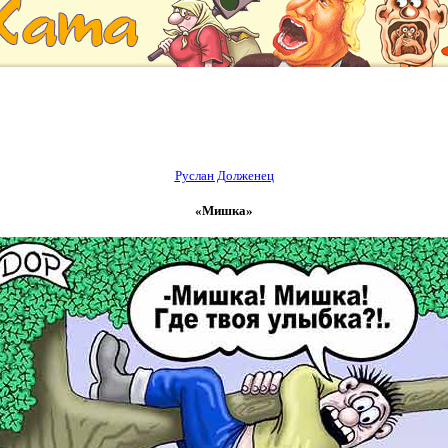
Руслан Долженец
«Мишка»