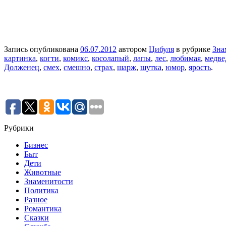
Запись опубликована
06.07.2012
автором
Цибуля
в рубрике
Зна
картинка
,
когти
,
комикс
,
косолапый
,
лапы
,
лес
,
любимая
,
медве
Долженец
,
смех
,
смешно
,
страх
,
шарж
,
шутка
,
юмор
,
ярость
.
Рубрики
Бизнес
Быт
Дети
Животные
Знаменитости
Политика
Разное
Романтика
Сказки