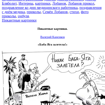
Бляболит
,
Интерны
,
картинки
,
Лобанов
,
Лобанов прикол
,
поздравление ко дню медицинского работника
,
поздравления
с днём медика
,
приколы
,
Семён Лобанов
,
стихи
,
фото
приколы
,
цибуля
.
Пикантные картинки
Пикантные картинки.
Валерий Каненков
«Баба Яга залетела!»