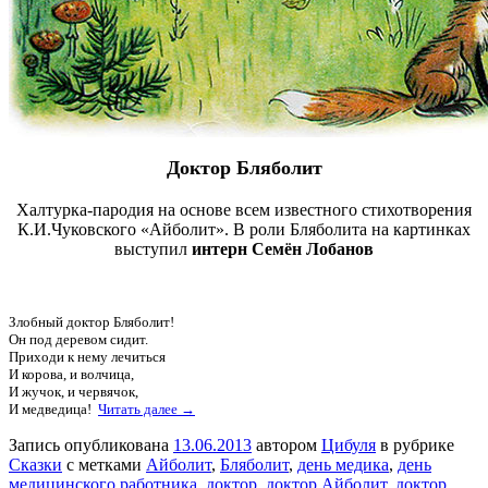
Доктор Бляболит
Халтурка-пародия на основе всем известного стихотворения
К.И.Чуковского «Айболит». В роли Бляболита на картинках
выступил
интерн Семён Лобанов
Злобный доктор Бляболит!
Он под деревом сидит.
Приходи к нему лечиться
И корова, и волчица,
И жучок, и червячок,
И медведица!
Читать далее →
Запись опубликована
13.06.2013
автором
Цибуля
в рубрике
Сказки
с метками
Айболит
,
Бляболит
,
день медика
,
день
медицинского работника
,
доктор
,
доктор Айболит
,
доктор