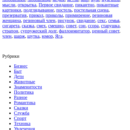
мысли
,
открытка
,
Первое свидание
,
пикантно
,
пикантные
картинки
,
подглядывание
,
постель
,
постельная сцена
,
презерватив
,
прикол
,
приколы
,
примирение
,
резиновая
женщина
,
резиновый член
,
рисунок
,
свидание
,
секс
,
семья
,
сигарета
,
сказка
,
смех
,
смешно
,
совет
,
сон
,
ссора
,
старушка
,
страпон
,
супружеский долг
,
фаллоимитатор
,
ценный совет
,
член
,
шарж
,
шутка
,
юмор
,
Яга
.
Рубрики
Бизнес
Быт
Дети
Животные
Знаменитости
Политика
Разное
Романтика
Сказки
Служба
Спорт
Техника
Увлечения