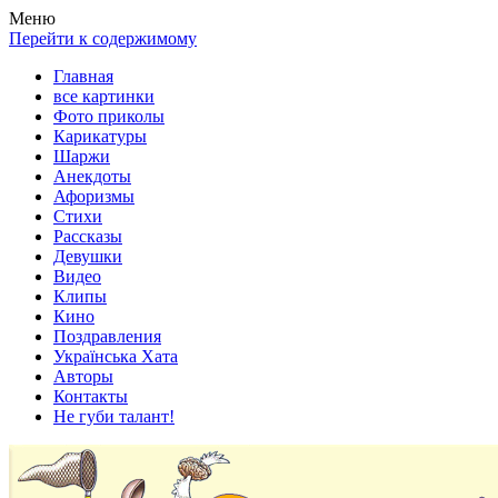
Весела хата — прикольные картинки, смешные истории,
Покажем всем ваши фото приколы, карикатуры, шаржи, стихи,
Меню
клипы!
рассказы, видео и песни!
Перейти к содержимому
Главная
все картинки
Фото приколы
Карикатуры
Шаржи
Анекдоты
Афоризмы
Стихи
Рассказы
Девушки
Видео
Клипы
Кино
Поздравления
Українська Хата
Авторы
Контакты
Не губи талант!