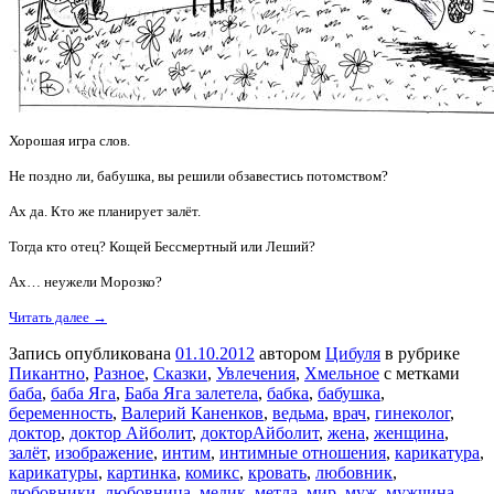
Хорошая игра слов.
Не поздно ли, бабушка, вы решили обзавестись потомством?
Ах да. Кто же планирует залёт.
Тогда кто отец? Кощей Бессмертный или Леший?
Ах… неужели Морозко?
Читать далее →
Запись опубликована
01.10.2012
автором
Цибуля
в рубрике
Пикантно
,
Разное
,
Сказки
,
Увлечения
,
Хмельное
с метками
баба
,
баба Яга
,
Баба Яга залетела
,
бабка
,
бабушка
,
беременность
,
Валерий Каненков
,
ведьма
,
врач
,
гинеколог
,
доктор
,
доктор Айболит
,
докторАйболит
,
жена
,
женщина
,
залёт
,
изображение
,
интим
,
интимные отношения
,
карикатура
,
карикатуры
,
картинка
,
комикс
,
кровать
,
любовник
,
любовники
,
любовница
,
медик
,
метла
,
мир
,
муж
,
мужчина
,