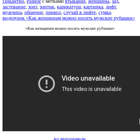
Пикантно
,
Разное
с метками
втыкание
,
женщины
,
зад
,
застевание
,
зонт
,
зонтик
,
карикатура
,
картинка
,
лифт
,
мужчина
,
общение
,
прикол
,
случай в лифте
,
сумка
.
видеоурок «Как женщинам можно носить мужские рубашки»
«Как женщинам можно носить мужские рубашки»
все видеоприколы