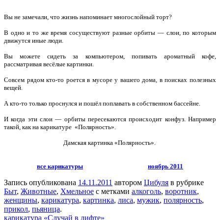
Вы не замечали, что жизнь напоминает многослойный торт?
В одно и то же время сосуществуют разные орбиты — слои, по которым
движутся иные люди.
Вы можете сидеть за компьютером, попивать ароматный кофе,
рассматривая весёлые картинки.
Совсем рядом кто-то роется в мусоре у вашего дома, в поисках полезных
вещей.
А кто-то только проснулся и пошёл поплавать в собственном бассейне.
И когда эти слои — орбиты пересекаются происходит конфуз. Например
такой, как на карикатуре «Полярность».
Дамская картинка «Полярность».
все карикатуры
ноябрь 2011
Запись опубликована
14.11.2011
автором
Цибуля
в рубрике
Быт
,
Животные
,
Хмельное
с метками
алкоголь
,
воротник
,
женщины
,
карикатура
,
картинка
,
лиса
,
мужик
,
полярность
,
прикол
,
пьяница
.
карикатура «Случай в лифте»