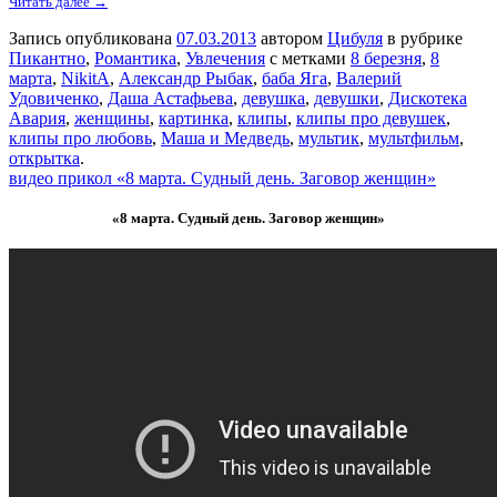
Читать далее →
Запись опубликована
07.03.2013
автором
Цибуля
в рубрике
Пикантно
,
Романтика
,
Увлечения
с метками
8 березня
,
8
марта
,
NikitA
,
Александр Рыбак
,
баба Яга
,
Валерий
Удовиченко
,
Даша Астафьева
,
девушка
,
девушки
,
Дискотека
Авария
,
женщины
,
картинка
,
клипы
,
клипы про девушек
,
клипы про любовь
,
Маша и Медведь
,
мультик
,
мультфильм
,
открытка
.
видео прикол «8 марта. Судный день. Заговор женщин»
«8 марта. Судный день. Заговор женщин»