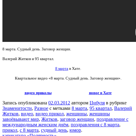
8 марта. Судный день. Заговор женщин.
Валерий Житков и 95 квартал.
8 марта
в Хате.
Квартальное видео
«8 марта. Судный день. Заговор женщин».
видео приколы
новое в Хате
Запись опубликована
02.03.2012
автором
Цибуля
в рубрике
Знаменитости
,
Разное
с метками
8 марта
,
95 квартал
,
Валерий
Житков
,
видео
,
видео прикол
,
женщины
,
женщины
завоёвывают мир
,
Житков
,
заговор женщин
,
поздравление с
международным женским днём
,
поздравления с 8 марта
,
прикол
,
с 8 марта
,
судный день
,
юмор
.
карикатура «Полярность»