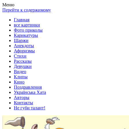
Весела хата — прикольные картинки, смешные истории,
Покажем всем ваши фото приколы, карикатуры, шаржи, стихи,
Меню
клипы!
рассказы, видео и песни!
Перейти к содержимому
Главная
все картинки
Фото приколы
Карикатуры
Шаржи
Анекдоты
Афоризмы
Стихи
Рассказы
Девушки
Видео
Клипы
Кино
Поздравления
Українська Хата
Авторы
Контакты
Не губи талант!