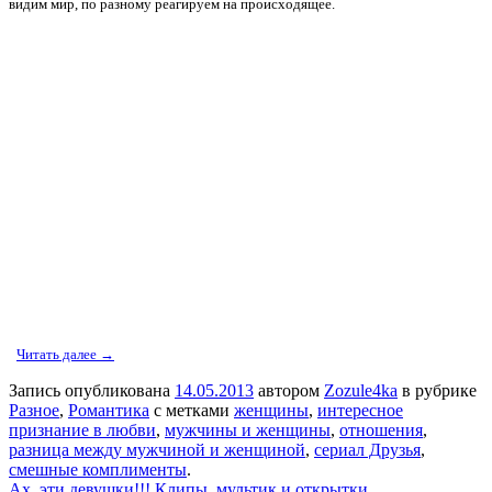
видим мир, по разному реагируем на происходящее.
Читать далее →
Запись опубликована
14.05.2013
автором
Zozule4ka
в рубрике
Разное
,
Романтика
с метками
женщины
,
интересное
признание в любви
,
мужчины и женщины
,
отношения
,
разница между мужчиной и женщиной
,
сериал Друзья
,
смешные комплименты
.
Ах, эти девушки!!! Клипы, мультик и открытки