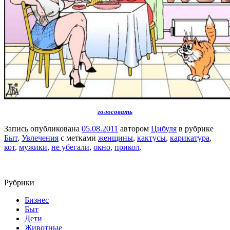
голосовать
Запись опубликована
05.08.2011
автором
Цибуля
в рубрике
Быт
,
Увлечения
с метками
женщины
,
кактусы
,
карикатура
,
кот
,
мужики
,
не убегали
,
окно
,
прикол
.
Рубрики
Бизнес
Быт
Дети
Животные