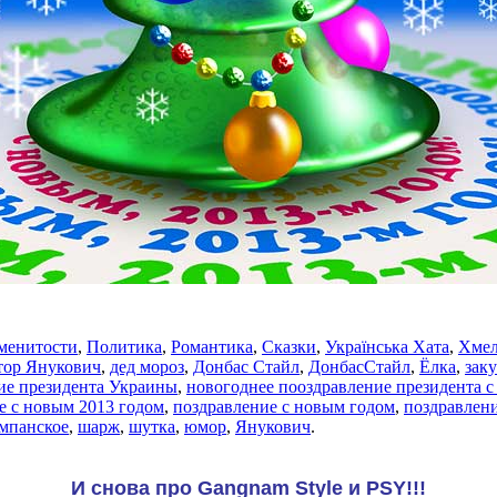
менитости
,
Политика
,
Романтика
,
Сказки
,
Українська Хата
,
Хмел
тор Янукович
,
дед мороз
,
Донбас Стайл
,
ДонбасСтайл
,
Ёлка
,
зак
ие президента Украины
,
новогоднее пооздравление президента 
е с новым 2013 годом
,
поздравление с новым годом
,
поздравлени
мпанское
,
шарж
,
шутка
,
юмор
,
Янукович
.
И снова про Gangnam Style и PSY!!!