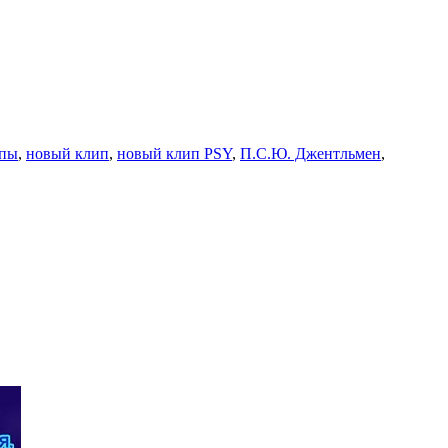
пы
,
новый клип
,
новый клип PSY
,
П.С.Ю. Джентльмен
,