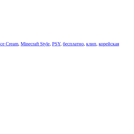
Ice Cream
,
Minecraft Style
,
PSY
,
бесплатно
,
клип
,
корейская