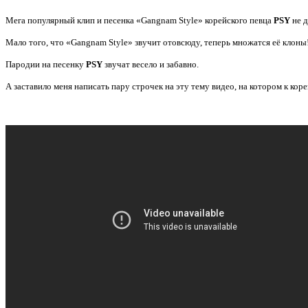
Мега популярный клип и песенка «Gangnam Style» корейского певца
PSY
не 
Мало того, что «Gangnam Style» звучит отовсюду, теперь множатся её клоны
Пародии на песенку
PSY
звучат весело и забавно.
А заставило меня написать пару строчек на эту тему видео, на котором к к