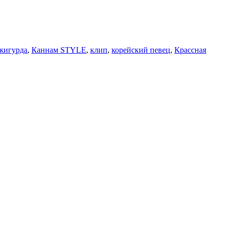
жигурда
,
Каннам STYLE
,
клип
,
корейский певец
,
Крассная