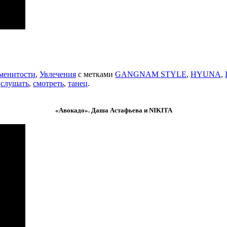
менитости
,
Увлечения
с метками
GANGNAM STYLE
,
HYUNA
,
,
слушать
,
смотреть
,
танец
.
«Авокадо». Даша Астафьева и NIKITA