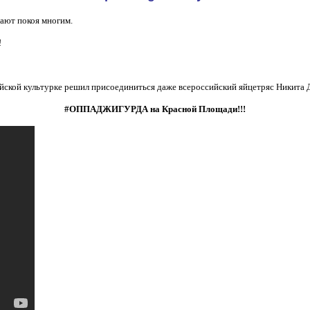
дают покоя многим.
!
орейской культурке решил присоединиться даже всероссийский яйцетряс Никита
#ОППАДЖИГУРДА на Красной Площади!!!