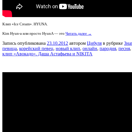
Клип «Ice Cream». HYUNA.
Kim Hyun-a или просто HyunA — это
Читать далее →
Запись опубликована
23.10.2012
автором
Цибуля
в рубрике
Зна
певица
,
корейский певец
,
новый клип
,
онлайн
,
пародия
,
песня
клип «Авокадо». Даша Астафьева и NIKITA