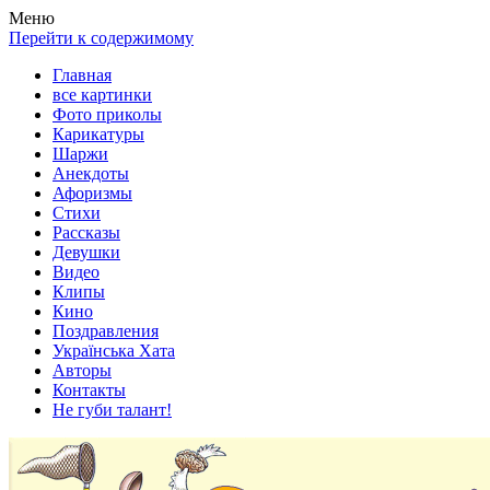
Весела хата — прикольные картинки, смешные истории, клипы
Покажем всем ваши фото приколы, карикатуры, шаржи, стихи, 
Меню
Перейти к содержимому
Главная
все картинки
Фото приколы
Карикатуры
Шаржи
Анекдоты
Афоризмы
Стихи
Рассказы
Девушки
Видео
Клипы
Кино
Поздравления
Українська Хата
Авторы
Контакты
Не губи талант!