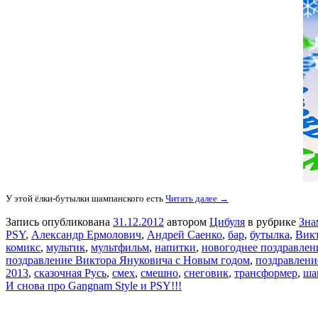
У этой ёлки-бутылки шампанского есть
Читать далее →
Запись опубликована
31.12.2012
автором
Цибуля
в рубрике
Зна
PSY
,
Александр Ермолович
,
Андрей Саенко
,
бар
,
бутылка
,
Вик
комикс
,
мультик
,
мультфильм
,
напитки
,
новогоднее поздравлен
поздравление Виктора Януковича с Новым годом
,
поздравлени
2013
,
сказочная Русь
,
смех
,
смешно
,
снеговик
,
трансформер
,
ша
И снова про Gangnam Style и PSY!!!