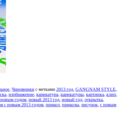
ьное
,
Чиновники
с метками
2013 год
,
GANGNAM STYLE
,
уска
,
изображение
,
карикатура
,
карикатуры
,
картинка
,
клип
,
с новым годом
,
новый 2013 год
,
новый год
,
открытка
,
я с новым 2013 годом
,
прикол
,
приколы
,
рисунок
,
с новым