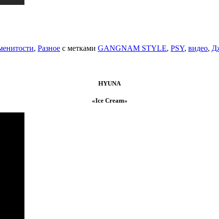
менитости
,
Разное
с метками
GANGNAM STYLE
,
PSY
,
видео
,
Д
HYUNA
«Ice Cream»