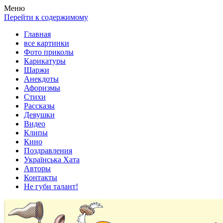
Весела хата — прикольные картинки, смешные истории,
Покажем всем ваши фото приколы, карикатуры, шаржи, стихи,
Меню
клипы!
рассказы, видео и песни!
Перейти к содержимому
Главная
все картинки
Фото приколы
Карикатуры
Шаржи
Анекдоты
Афоризмы
Стихи
Рассказы
Девушки
Видео
Клипы
Кино
Поздравления
Українська Хата
Авторы
Контакты
Не губи талант!