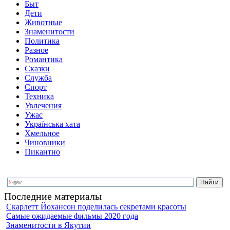
Быт
Дети
Животные
Знаменитости
Политика
Разное
Романтика
Сказки
Служба
Спорт
Техника
Увлечения
Ужас
Українська хата
Хмельное
Чиновники
Пикантно
Последние материалы
Скарлетт Йохансон поделилась секретами красоты
Самые ожидаемые фильмы 2020 года
Знаменитости в Якутии