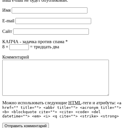
Ваш e-mail не будет опубликован.
Имя
E-mail
Сайт
КАПЧА - задачка против спама
*
8 ×
= тридцать два
Комментарий
Можно использовать следующие
HTML
-теги и атрибуты:
<a
href="" title=""> <abbr title=""> <acronym title="">
<b> <blockquote cite=""> <cite> <code> <del
datetime=""> <em> <i> <q cite=""> <strike> <strong>