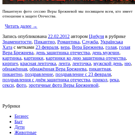
Пикантную фото сессию Веры Брежневой мы посвящаем всем, кто имеет
отношение к защите Отечества.
Читать далее →
Запись опубликована
22.02.2012
автором
Цибуля
в рубрике
Знаменитости
,
Пикантно
,
Романтика
,
Служба
,
Українська
Хата
с метками
23 февраля
,
вера
,
Вера Брежнева
,
голая
,
голая
Вера Брежнева
,
день защитника отечества
,
день мужчин
,
картинка
,
картинки
,
картинки ко дню защитника отечества
,
кирпич
,
красная ленточка
,
лента
,
ленточка
,
мужской день
,
ню
,
обнажённая
,
обнажённая Вера Брежнева
,
пикантная
,
пикантно
,
поздравление
,
поздравление с 23 февраля
,
поздравления с днём защитника отечества
,
прикол
,
река
,
секси
,
фото
,
эротичные фото Веры Брежневой
.
Рубрики
Бизнес
Быт
Дети
Животные