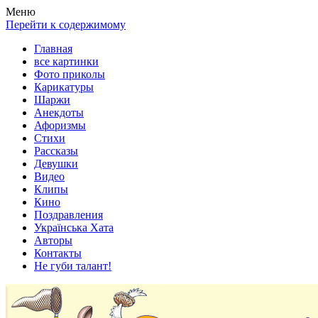
Весела хата — прикольные картинки, смешные истории,
Покажем всем ваши фото приколы, карикатуры, шаржи, стихи,
Меню
клипы!
рассказы, видео и песни!
Перейти к содержимому
Главная
все картинки
Фото приколы
Карикатуры
Шаржи
Анекдоты
Афоризмы
Стихи
Рассказы
Девушки
Видео
Клипы
Кино
Поздравления
Українська Хата
Авторы
Контакты
Не губи талант!