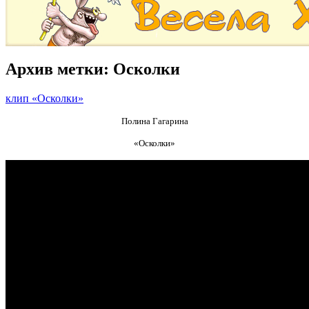
Архив метки:
Осколки
клип «Осколки»
Полина Гагарина
«Осколки»