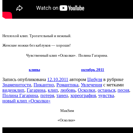
Неплохой клип. Трогательный и нежный.
Женские ножки без каблуков — хороши!
Чувственный клип «Осколки». Полина Гагарина.
клипы
октябрь 2011
Запись опубликована
12.10.2011
автором
Цибуля
в рубрике
Знаменитости
,
Пикантно
,
Романтика
,
Увлечения
с метками
видеоклип
,
Гагарина
,
клип
,
любовь
,
Осколки
,
останься
,
песня
,
Полина Гагарина
,
потеря
,
танец
,
хореография
,
чувства
.
новый клип «Осколки»
МакSим
«Осколки»