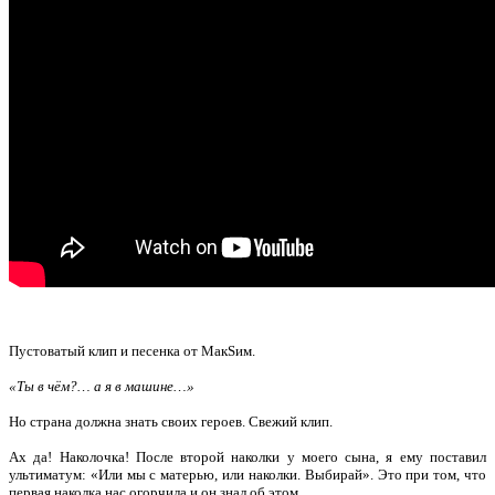
Пустоватый клип и песенка от МакSим.
«Ты в чём?… а я в машине…»
Но страна должна знать своих героев. Свежий клип.
Ах да! Наколочка! После второй наколки у моего сына, я ему поставил
ультиматум: «Или мы с матерью, или наколки. Выбирай». Это при том, что
первая наколка нас огорчила и он знал об этом.