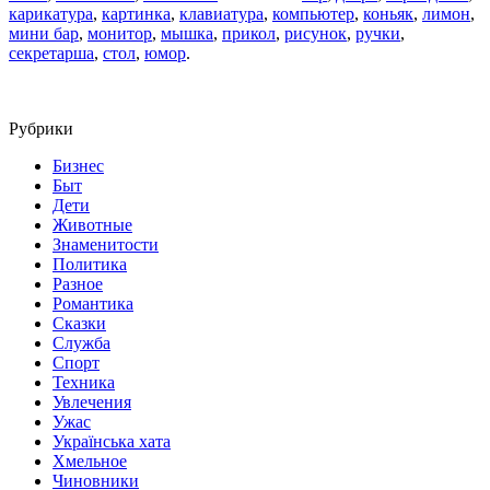
карикатура
,
картинка
,
клавиатура
,
компьютер
,
коньяк
,
лимон
,
мини бар
,
монитор
,
мышка
,
прикол
,
рисунок
,
ручки
,
секретарша
,
стол
,
юмор
.
Рубрики
Бизнес
Быт
Дети
Животные
Знаменитости
Политика
Разное
Романтика
Сказки
Служба
Спорт
Техника
Увлечения
Ужас
Українська хата
Хмельное
Чиновники