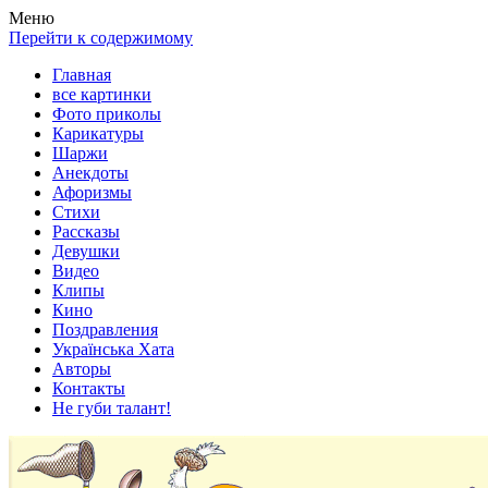
Весела хата — прикольные картинки, смешные истории,
Покажем всем ваши фото приколы, карикатуры, шаржи, стихи,
Меню
клипы!
рассказы, видео и песни!
Перейти к содержимому
Главная
все картинки
Фото приколы
Карикатуры
Шаржи
Анекдоты
Афоризмы
Стихи
Рассказы
Девушки
Видео
Клипы
Кино
Поздравления
Українська Хата
Авторы
Контакты
Не губи талант!