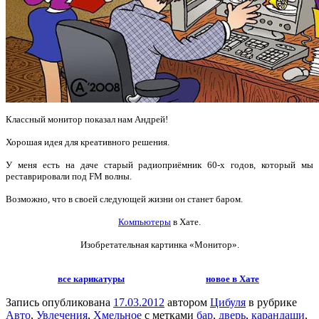
Классный монитор показал нам Андрей!
Хорошая идея для креативного решения.
У меня есть на даче старый радиоприёмник 60-х годов, который мы
реставрировали под FM волны.
Возможно, что в своей следующей жизни он станет баром.
Компьютеры
в Хате.
Изобретательная картинка «Монитор».
все карикатуры
новое в Хате
Запись опубликована
17.03.2012
автором
Цибуля
в рубрике
Авто
,
Увлечения
,
Хмельное
с метками
бар
,
дверь
,
карандаши
,