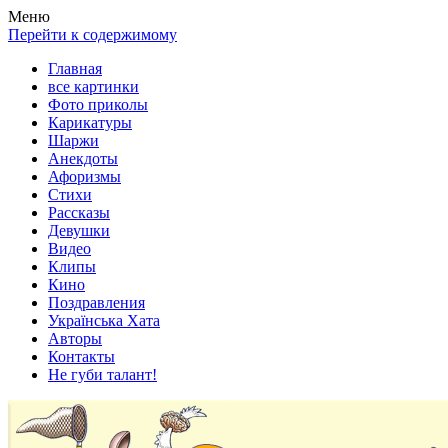
Весела хата — прикольные картинки, смешные истории,
Покажем всем ваши фото приколы, карикатуры, шаржи, стихи,
Меню
клипы!
рассказы, видео и песни!
Перейти к содержимому
Главная
все картинки
Фото приколы
Карикатуры
Шаржи
Анекдоты
Афоризмы
Стихи
Рассказы
Девушки
Видео
Клипы
Кино
Поздравления
Українська Хата
Авторы
Контакты
Не губи талант!