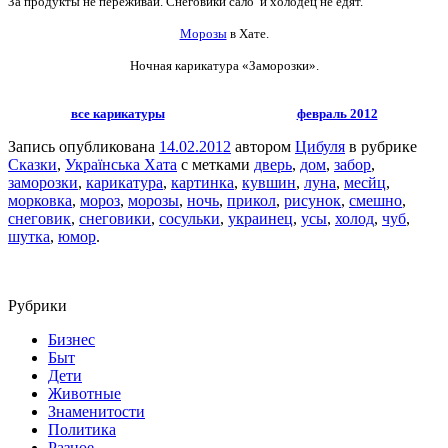
За продукты не переживай. Снеговики сало и холодец не едят.
Морозы
в Хате.
Ночная карикатура «Заморозки».
все карикатуры
февраль 2012
Запись опубликована
14.02.2012
автором
Цибуля
в рубрике
Сказки
,
Українська Хата
с метками
дверь
,
дом
,
забор
,
заморозки
,
карикатура
,
картинка
,
кувшин
,
луна
,
месйц
,
морковка
,
мороз
,
морозы
,
ночь
,
прикол
,
рисунок
,
смешно
,
снеговик
,
снеговики
,
сосульки
,
украинец
,
усы
,
холод
,
чуб
,
шутка
,
юмор
.
Рубрики
Бизнес
Быт
Дети
Животные
Знаменитости
Политика
Разное