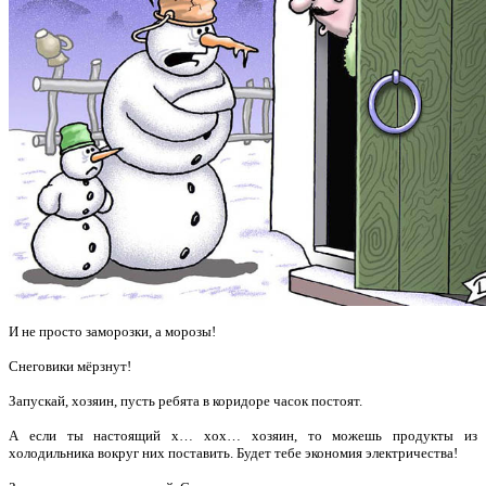
И не просто заморозки, а морозы!
Снеговики мёрзнут!
Запускай, хозяин, пусть ребята в коридоре часок постоят.
А если ты настоящий х… хох… хозяин, то можешь продукты из
холодильника вокруг них поставить. Будет тебе экономия электричества!