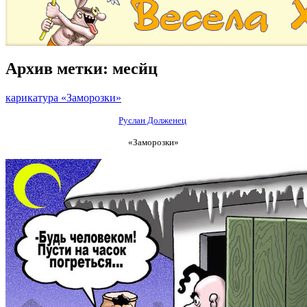
Архив метки:
месйц
карикатура «Заморозки»
Руслан Долженец
«Заморозки»