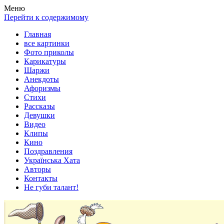
Весела хата — прикольные картинки, смешные истории,
Покажем всем ваши фото приколы, карикатуры, шаржи, стихи,
Меню
клипы!
рассказы, видео и песни!
Перейти к содержимому
Главная
все картинки
Фото приколы
Карикатуры
Шаржи
Анекдоты
Афоризмы
Стихи
Рассказы
Девушки
Видео
Клипы
Кино
Поздравления
Українська Хата
Авторы
Контакты
Не губи талант!