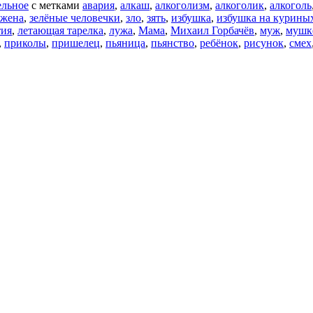
льное
с метками
авария
,
алкаш
,
алкоголизм
,
алкоголик
,
алкоголь
жена
,
зелёные человечки
,
зло
,
зять
,
избушка
,
избушка на курины
тия
,
летающая тарелка
,
лужа
,
Мама
,
Михаил Горбачёв
,
муж
,
мушк
,
приколы
,
пришелец
,
пьяница
,
пьянство
,
ребёнок
,
рисунок
,
смех