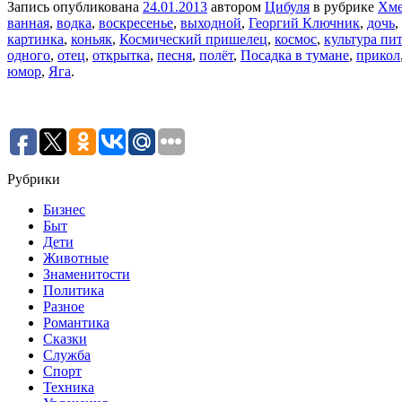
Запись опубликована
24.01.2013
автором
Цибуля
в рубрике
Хме
ванная
,
водка
,
воскресенье
,
выходной
,
Георгий Ключник
,
дочь
,
картинка
,
коньяк
,
Космический пришелец
,
космос
,
культура пи
одного
,
отец
,
открытка
,
песня
,
полёт
,
Посадка в тумане
,
прикол
юмор
,
Яга
.
Рубрики
Бизнес
Быт
Дети
Животные
Знаменитости
Политика
Разное
Романтика
Сказки
Служба
Спорт
Техника