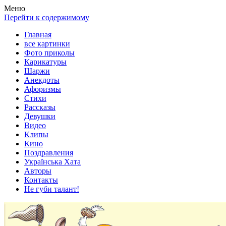
Весела хата — прикольные картинки, смешные истории, клипы
Покажем всем ваши фото приколы, карикатуры, шаржи, стихи, 
Меню
Перейти к содержимому
Главная
все картинки
Фото приколы
Карикатуры
Шаржи
Анекдоты
Афоризмы
Стихи
Рассказы
Девушки
Видео
Клипы
Кино
Поздравления
Українська Хата
Авторы
Контакты
Не губи талант!