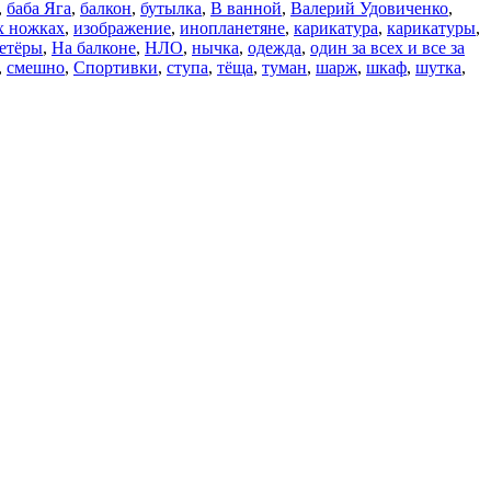
,
баба Яга
,
балкон
,
бутылка
,
В ванной
,
Валерий Удовиченко
,
х ножках
,
изображение
,
инопланетяне
,
карикатура
,
карикатуры
,
етёры
,
На балконе
,
НЛО
,
нычка
,
одежда
,
один за всех и все за
,
смешно
,
Спортивки
,
ступа
,
тёща
,
туман
,
шарж
,
шкаф
,
шутка
,