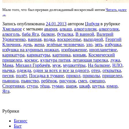
Мало того, что был прерван долгожданный воскресный интим
Читать далее
→
Запись опубликована
24.01.2013
автором
Цибуля
в рубрике
Хмельное
с метками
авария
,
алкаш
,
алкоголизм
,
алкоголик
,
алкоголь
,
баба Яга
,
балкон
,
бутылка
,
В ванной
,
Валерий
Удовиченко
,
ванная
,
водка
,
воскресенье
,
выходной
,
Георгий
Ключник
,
дочь
,
жена
,
зелёные человечки
,
зло
,
зять
,
избушка
,
избушка на куриных ножках
,
изображение
,
инопланетяне
,
карикатура
,
карикатуры
,
картинка
,
коньяк
,
Космический
пришелец
,
космос
,
культура пития
,
летающая тарелка
,
лужа
,
Мама
,
Михаил Горбачёв
,
муж
,
мушкетёры
,
На балконе
,
НЛО
,
нычка
,
одежда
,
один за всех и все за одного
,
отец
,
открытка
,
песня
,
полёт
,
Посадка в тумане
,
прикол
,
приколы
,
пришелец
,
пьяница
,
пьянство
,
ребёнок
,
рисунок
,
смех
,
смешно
,
Спортивки
,
ступа
,
тёща
,
туман
,
шарж
,
шкаф
,
шутка
,
юмор
,
Яга
.
Рубрики
Бизнес
Быт