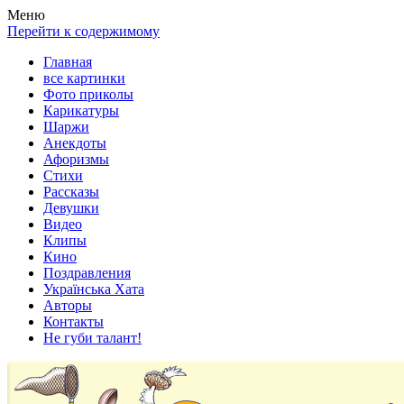
Весела хата — прикольные картинки, смешные истории,
Покажем всем ваши фото приколы, карикатуры, шаржи, стихи,
Меню
клипы!
рассказы, видео и песни!
Перейти к содержимому
Главная
все картинки
Фото приколы
Карикатуры
Шаржи
Анекдоты
Афоризмы
Стихи
Рассказы
Девушки
Видео
Клипы
Кино
Поздравления
Українська Хата
Авторы
Контакты
Не губи талант!