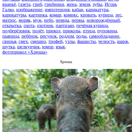
враньё
,
газета
,
гриб
,
грибники
,
жена
,
земля
,
зубы
,
Игорь
Галко
,
изображение
,
импотенция
,
кабан
,
карикатура
,
карикатуры
,
картинка
,
комар
,
комикс
,
кровать
,
курица
,
лес
,
матрос
,
моряк
,
муж
,
небо
,
немцы
,
нервы
,
новорождённый
,
открытка
,
охота
,
охотник
,
партизан
,
печёная курица
,
подберёзовик
,
полёт
,
прикол
,
приколы
,
птица
,
пуповина
,
пьяница
,
ребёнок
,
рисунок
,
роддом
,
роды
,
самообладание
,
свинья
,
смех
,
смешно
,
трофей
,
узлы
,
фашисты
,
челюсть
,
шарж
,
шутка
,
щелкунчик
,
юмор
,
язык
.
фотоприкол «Хрюша»
Хрюша