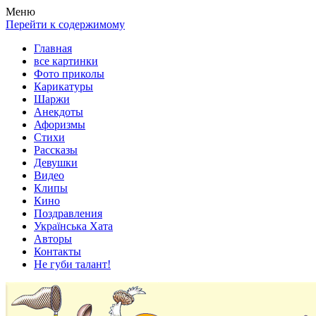
Весела хата — прикольные картинки, смешные истории,
Покажем всем ваши фото приколы, карикатуры, шаржи, стихи,
Меню
клипы!
рассказы, видео и песни!
Перейти к содержимому
Главная
все картинки
Фото приколы
Карикатуры
Шаржи
Анекдоты
Афоризмы
Стихи
Рассказы
Девушки
Видео
Клипы
Кино
Поздравления
Українська Хата
Авторы
Контакты
Не губи талант!