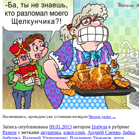
Насмеявшись, проводим уже уставшим взглядом
Читать далее →
Запись опубликована
09.01.2013
автором
Цибуля
в рубрике
Разное
с метками
акушерка
,
алкоголик
,
Андрей Саенко
,
бабка
,
бабушка
,
Валерий Удовиченко
,
Владимир Унжаков
,
внук
,