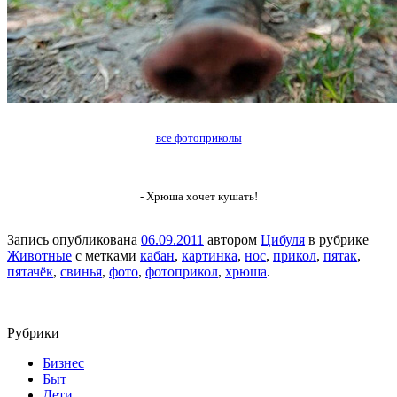
все фотоприколы
- Хрюша хочет кушать!
Запись опубликована
06.09.2011
автором
Цибуля
в рубрике
Животные
с метками
кабан
,
картинка
,
нос
,
прикол
,
пятак
,
пятачёк
,
свинья
,
фото
,
фотоприкол
,
хрюша
.
Рубрики
Бизнес
Быт
Дети