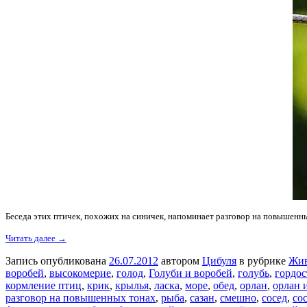
Беседа этих птичек, похожих на синичек, напоминает разговор на повышенны
Читать далее →
Запись опубликована
26.07.2012
автором
Цибуля
в рубрике
Жи
воробей
,
высокомерие
,
голод
,
Голуби и воробей
,
голубь
,
гордос
кормление птиц
,
крик
,
крылья
,
ласка
,
море
,
обед
,
орлан
,
орлан 
разговор на повышенных тонах
,
рыба
,
сазан
,
смешно
,
сосед
,
со