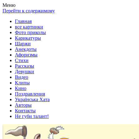
Весела хата — прикольные картинки, смешные истории, клипы
Покажем всем ваши фото приколы, карикатуры, шаржи, стихи, 
Меню
Перейти к содержимому
Главная
все картинки
Фото приколы
Карикатуры
Шаржи
Анекдоты
Афоризмы
Стихи
Рассказы
Девушки
Видео
Клипы
Кино
Поздравления
Українська Хата
Авторы
Контакты
Не губи талант!