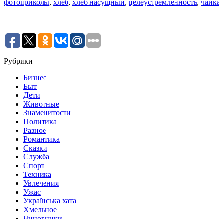
фотоприколы
,
хлеб
,
хлеб насущный
,
целеустремлённость
,
чайк
Рубрики
Бизнес
Быт
Дети
Животные
Знаменитости
Политика
Разное
Романтика
Сказки
Служба
Спорт
Техника
Увлечения
Ужас
Українська хата
Хмельное
Чиновники