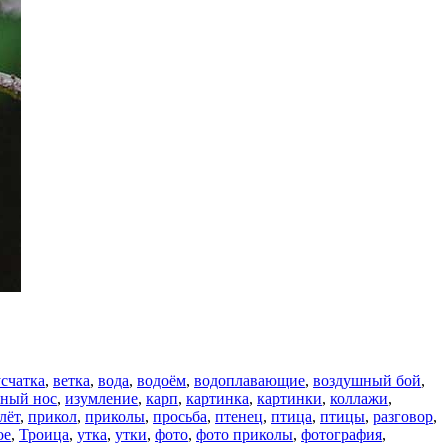
счатка
,
ветка
,
вода
,
водоём
,
водоплавающие
,
воздушный бой
,
нный нос
,
изумление
,
карп
,
картинка
,
картинки
,
коллажи
,
лёт
,
прикол
,
приколы
,
просьба
,
птенец
,
птица
,
птицы
,
разговор
,
ое
,
Троица
,
утка
,
утки
,
фото
,
фото приколы
,
фотография
,