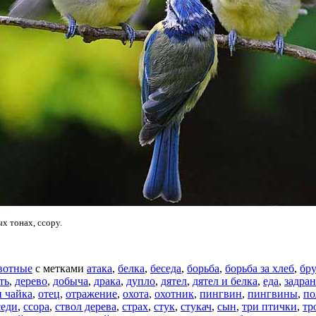
х тонах, ссору.
вотные
с метками
атака
,
белка
,
беседа
,
борьба
,
борьба за хлеб
,
бру
ть
,
дерево
,
добыча
,
драка
,
дупло
,
дятел
,
дятел и белка
,
еда
,
задра
и чайка
,
отец
,
отражение
,
охота
,
охотник
,
пингвин
,
пингвины
,
по
седи
,
ссора
,
ствол дерева
,
страх
,
стук
,
стукач
,
сын
,
три птички
,
тр