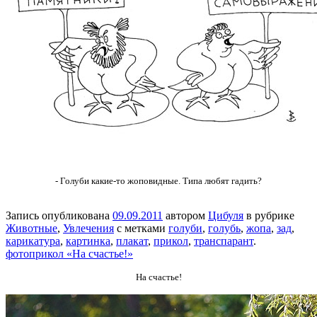
- Голуби какие-то жоповидные. Типа любят гадить?
Запись опубликована
09.09.2011
автором
Цибуля
в рубрике
Животные
,
Увлечения
с метками
голуби
,
голубь
,
жопа
,
зад
,
карикатура
,
картинка
,
плакат
,
прикол
,
транспарант
.
фотоприкол «На счастье!»
На счастье!