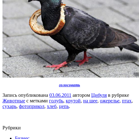
голосовать
Запись опубликована
03.06.2011
автором
Цибуля
в рубрике
Животные
с метками
голубь
,
крутой
,
на шее
,
ожерелье
,
птах
,
сухарь
,
фотоприкол
,
хлеб
,
цепь
.
Рубрики
Бизнес