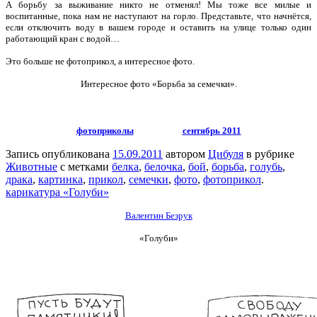
А борьбу за выживание никто не отменял! Мы тоже все милые и
воспитанные, пока нам не наступают на горло. Представьте, что начнётся,
если отключить воду в вашем городе и оставить на улице только один
работающий кран с водой…
Это больше не фотоприкол, а интересное фото.
Интересное фото «Борьба за семечки».
фотоприколы
сентябрь 2011
Запись опубликована
15.09.2011
автором
Цибуля
в рубрике
Животные
с метками
белка
,
белочка
,
бой
,
борьба
,
голубь
,
драка
,
картинка
,
прикол
,
семечки
,
фото
,
фотоприкол
.
карикатура «Голуби»
Валентин Безрук
«Голуби»