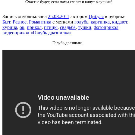
- Счастье будет, если мамы словят и кинут в супчик!
Запись опубликована
25.08.2011
автором
Цибуля
в рубрике
Быт
,
Разное
,
Романтика
с метками
голубь
,
картинка
,
кидают
,
курица
,
ок
,
прикол
,
птицы
,
свадьба
,
тушки
,
фотоприкол
.
видеоприкол «Голубь дразнилка»
Голубь дразнилка