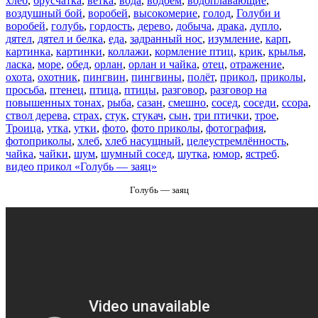
хлеб
,
брусчатка
,
ветка
,
вода
,
водоём
,
водоплавающие
,
воздушный бой
,
воробей
,
высокомерие
,
голод
,
Голуби и
воробей
,
голубь
,
гордость
,
дерево
,
добыча
,
драка
,
дупло
,
дятел
,
дятел и белка
,
еда
,
задранный нос
,
изумление
,
карп
,
картинка
,
картинки
,
коллажи
,
кормление птиц
,
крик
,
крылья
,
ласка
,
море
,
обед
,
орлан
,
орлан и чайка
,
отец
,
отражение
,
охота
,
охотник
,
пингвин
,
пингвины
,
полёт
,
прикол
,
приколы
,
просьба
,
птенец
,
птица
,
птицы
,
разговор
,
разговор на
повышенных тонах
,
рыба
,
сазан
,
смешно
,
сосед
,
соседи
,
ссора
,
ствол дерева
,
страх
,
стук
,
стукач
,
сын
,
три птички
,
трое
,
Троица
,
утка
,
утки
,
фото
,
фото приколы
,
фотография
,
фотоприколы
,
хлеб
,
хлеб насущный
,
целеустремлённость
,
чайка
,
чайки
,
шум
,
шумный сосед
,
шутка
,
юмор
,
ястреб
.
видео прикол «Голубь — заяц»
Голубь — заяц