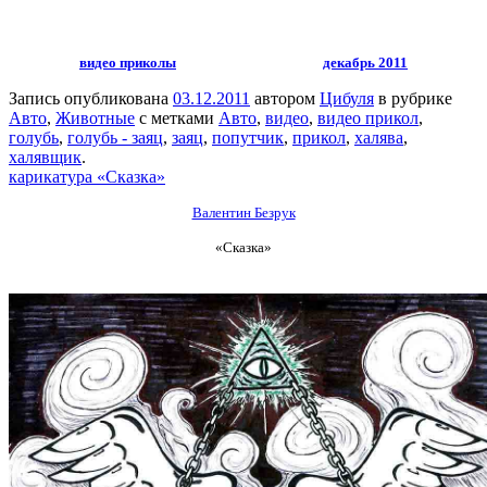
видео приколы
декабрь 2011
Запись опубликована
03.12.2011
автором
Цибуля
в рубрике
Авто
,
Животные
с метками
Авто
,
видео
,
видео прикол
,
голубь
,
голубь - заяц
,
заяц
,
попутчик
,
прикол
,
халява
,
халявщик
.
карикатура «Сказка»
Валентин Безрук
«Сказка»