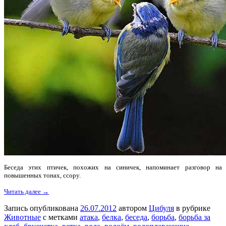
Беседа этих птичек, похожих на синичек, напоминает разговор на
повышенных тонах, ссору.
Читать далее →
Запись опубликована
26.07.2012
автором
Цибуля
в рубрике
Животные
с метками
атака
,
белка
,
беседа
,
борьба
,
борьба за