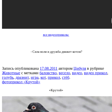
все видеоприколы
- Сила воли и дружба движет котом?
Запись опубликована
17.08.2011
автором
Цибуля
в рубрике
Животные
с метками
баловство
,
весело
,
видео
,
видео прикол
,
голубь
,
дразнит
,
игра
,
кот
,
прикол
,
стёб
.
фотоприкол «Крутой»
«Крутой»