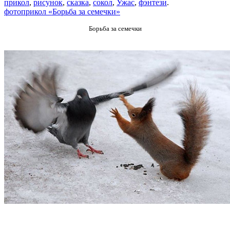
прикол
,
рисунок
,
сказка
,
сокол
,
Ужас
,
фэнтези
.
фотоприкол «Борьба за семечки»
Борьба за семечки