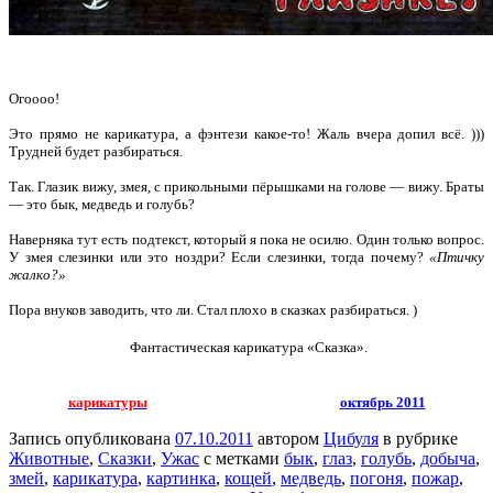
Огоооо!
Это прямо не карикатура, а фэнтези какое-то! Жаль вчера допил всё. )))
Трудней будет разбираться.
Так. Глазик вижу, змея, с прикольными пёрышками на голове — вижу. Браты
— это бык, медведь и голубь?
Наверняка тут есть подтекст, который я пока не осилю. Один только вопрос.
У змея слезинки или это ноздри? Если слезинки, тогда почему?
«Птичку
жалко?»
Пора внуков заводить, что ли. Стал плохо в сказках разбираться. )
Фантастическая карикатура «Сказка».
карикатуры
октябрь 2011
Запись опубликована
07.10.2011
автором
Цибуля
в рубрике
Животные
,
Сказки
,
Ужас
с метками
бык
,
глаз
,
голубь
,
добыча
,
змей
,
карикатура
,
картинка
,
кощей
,
медведь
,
погоня
,
пожар
,