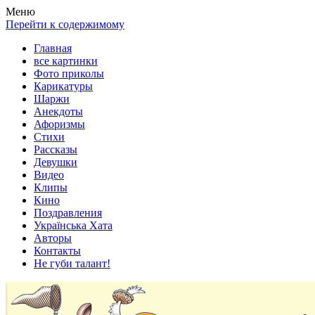
Весела хата — прикольные картинки, смешные истории,
Покажем всем ваши фото приколы, карикатуры, шаржи, стихи,
Меню
клипы!
рассказы, видео и песни!
Перейти к содержимому
Главная
все картинки
Фото приколы
Карикатуры
Шаржи
Анекдоты
Афоризмы
Стихи
Рассказы
Девушки
Видео
Клипы
Кино
Поздравления
Українська Хата
Авторы
Контакты
Не губи талант!