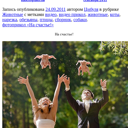
Запись опубликована
24.09.2011
автором
Цибуля
в рубрике
Животные
с метками
видео
,
видео прикол
,
животные
,
коты
,
нарезка
,
обезьяны
,
птицы
,
сборник
,
собаки
.
фотоприкол «На счастье!»
На счастье!