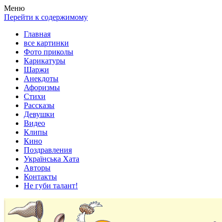
Весела хата — прикольные картинки, смешные истории,
Покажем всем ваши фото приколы, карикатуры, шаржи, стихи,
Меню
клипы!
рассказы, видео и песни!
Перейти к содержимому
Главная
все картинки
Фото приколы
Карикатуры
Шаржи
Анекдоты
Афоризмы
Стихи
Рассказы
Девушки
Видео
Клипы
Кино
Поздравления
Українська Хата
Авторы
Контакты
Не губи талант!