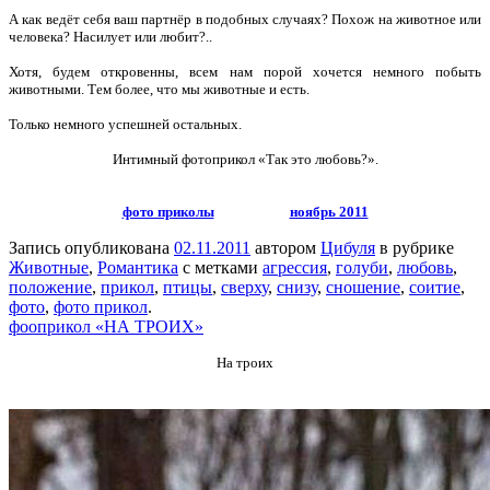
А как ведёт себя ваш партнёр в подобных случаях? Похож на животное или
человека? Насилует или любит?..
Хотя, будем откровенны, всем нам порой хочется немного побыть
животными. Тем более, что мы животные и есть.
Только немного успешней остальных.
Интимный фотоприкол «Так это любовь?».
фото приколы
ноябрь 2011
Запись опубликована
02.11.2011
автором
Цибуля
в рубрике
Животные
,
Романтика
с метками
агрессия
,
голуби
,
любовь
,
положение
,
прикол
,
птицы
,
сверху
,
снизу
,
сношение
,
соитие
,
фото
,
фото прикол
.
фооприкол «НА ТРОИХ»
На троих