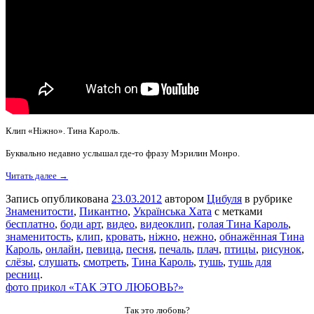
Клип «Ніжно». Тина Кароль.
Буквально недавно услышал где-то фразу Мэрилин Монро.
Читать далее →
Запись опубликована
23.03.2012
автором
Цибуля
в рубрике
Знаменитости
,
Пикантно
,
Українська Хата
с метками
бесплатно
,
боди арт
,
видео
,
видеоклип
,
голая Тина Кароль
,
знаменитость
,
клип
,
кровать
,
ніжно
,
нежно
,
обнажённая Тина
Кароль
,
онлайн
,
певица
,
песня
,
печаль
,
плач
,
птицы
,
рисунок
,
слёзы
,
слушать
,
смотреть
,
Тина Кароль
,
тушь
,
тушь для
ресниц
.
фото прикол «ТАК ЭТО ЛЮБОВЬ?»
Так это любовь?