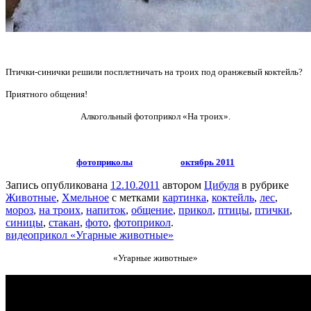
Птички-синички решили посплетничать на троих под оранжевый коктейль?
Приятного общения!
Алкогольный фотоприкол «На троих».
фотоприколы
октябрь 2011
Запись опубликована
12.10.2011
автором
Цибуля
в рубрике
Животные
,
Хмельное
с метками
картинка
,
коктейль
,
лес
,
мороз
,
на троих
,
напиток
,
общение
,
прикол
,
птицы
,
птички
,
синицы
,
стакан
,
фото
,
фотоприкол
.
видеоприкол «Угарные животные»
«Угарные животные»