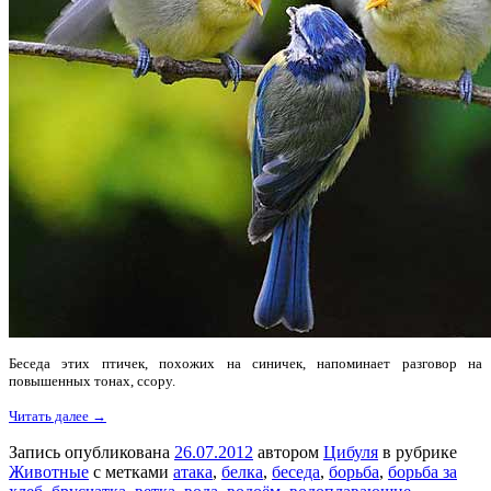
Беседа этих птичек, похожих на синичек, напоминает разговор на
повышенных тонах, ссору.
Читать далее →
Запись опубликована
26.07.2012
автором
Цибуля
в рубрике
Животные
с метками
атака
,
белка
,
беседа
,
борьба
,
борьба за