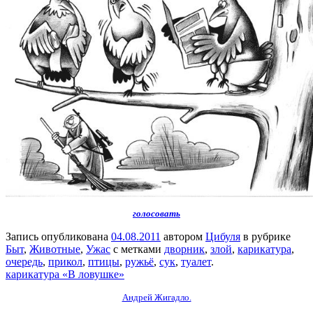
голосовать
Запись опубликована
04.08.2011
автором
Цибуля
в рубрике
Быт
,
Животные
,
Ужас
с метками
дворник
,
злой
,
карикатура
,
очередь
,
прикол
,
птицы
,
ружьё
,
сук
,
туалет
.
карикатура «В ловушке»
Андрей Жигадло.