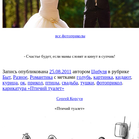
все фотоприколы
- Счастье будет, если мамы словят и кинут в супчик!
Запись опубликована
25.08.2011
автором
Цибуля
в рубрике
Быт
,
Разное
,
Романтика
с метками
голубь
,
картинка
,
кидают
,
курица
,
ок
,
прикол
,
птицы
,
свадьба
,
тушки
,
фотоприкол
.
карикатура «Птичий туалет»
Сергей Корсун
«Птичий туалет»