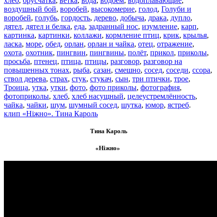
хлеб
,
брусчатка
,
ветка
,
вода
,
водоём
,
водоплавающие
,
воздушный бой
,
воробей
,
высокомерие
,
голод
,
Голуби и
воробей
,
голубь
,
гордость
,
дерево
,
добыча
,
драка
,
дупло
,
дятел
,
дятел и белка
,
еда
,
задранный нос
,
изумление
,
карп
,
картинка
,
картинки
,
коллажи
,
кормление птиц
,
крик
,
крылья
,
ласка
,
море
,
обед
,
орлан
,
орлан и чайка
,
отец
,
отражение
,
охота
,
охотник
,
пингвин
,
пингвины
,
полёт
,
прикол
,
приколы
,
просьба
,
птенец
,
птица
,
птицы
,
разговор
,
разговор на
повышенных тонах
,
рыба
,
сазан
,
смешно
,
сосед
,
соседи
,
ссора
,
ствол дерева
,
страх
,
стук
,
стукач
,
сын
,
три птички
,
трое
,
Троица
,
утка
,
утки
,
фото
,
фото приколы
,
фотография
,
фотоприколы
,
хлеб
,
хлеб насущный
,
целеустремлённость
,
чайка
,
чайки
,
шум
,
шумный сосед
,
шутка
,
юмор
,
ястреб
.
клип «Ніжно». Тина Кароль
Тина Кароль
«Ніжно»