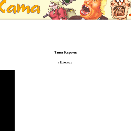
Тина Кароль
«Ніжно»