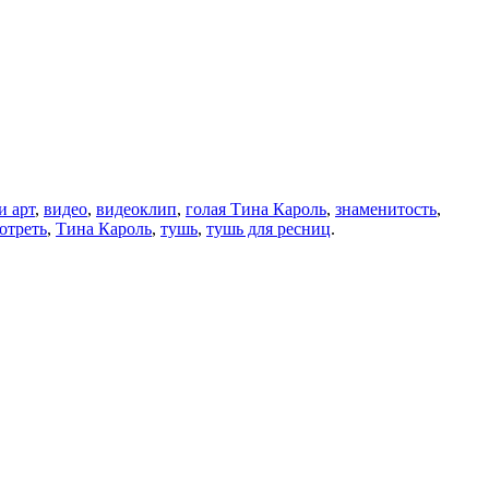
и арт
,
видео
,
видеоклип
,
голая Тина Кароль
,
знаменитость
,
отреть
,
Тина Кароль
,
тушь
,
тушь для ресниц
.