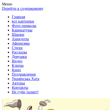
Весела хата — прикольные картинки, смешные истории, клипы
Покажем всем ваши фото приколы, карикатуры, шаржи, стихи, 
Меню
Перейти к содержимому
Главная
все картинки
Фото приколы
Карикатуры
Шаржи
Анекдоты
Афоризмы
Стихи
Рассказы
Девушки
Видео
Клипы
Кино
Поздравления
Українська Хата
Авторы
Контакты
Не губи талант!