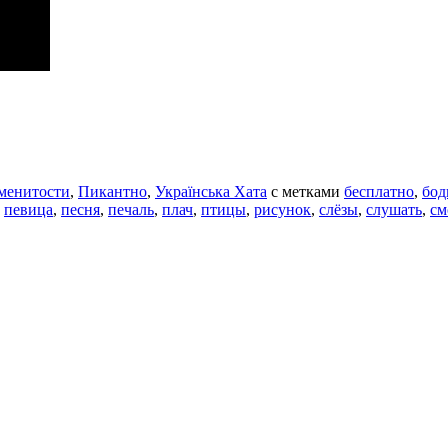
менитости
,
Пикантно
,
Українська Хата
с метками
бесплатно
,
бод
,
певица
,
песня
,
печаль
,
плач
,
птицы
,
рисунок
,
слёзы
,
слушать
,
см