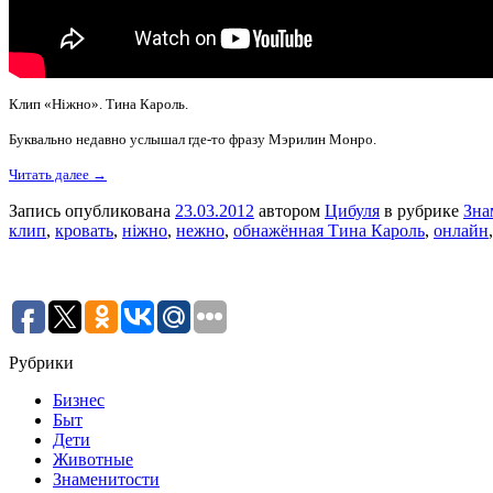
Клип «Ніжно». Тина Кароль.
Буквально недавно услышал где-то фразу Мэрилин Монро.
Читать далее →
Запись опубликована
23.03.2012
автором
Цибуля
в рубрике
Зна
клип
,
кровать
,
ніжно
,
нежно
,
обнажённая Тина Кароль
,
онлайн
Рубрики
Бизнес
Быт
Дети
Животные
Знаменитости