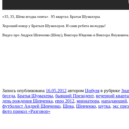
«35, 35, Шева ягодка опять». 95 квартал. Братья Шумахеры.
Хороший юмор у Братьев Шумахеров. И сами ребята молодцы!
Видео про Андрея Шевченко (Шеву), Виктора Ющенко и Виктора Януковича
Запись опубликована
16.05.2012
автором
Цибуля
в рубрике
Зна
беседа
,
Братья Шумахеры
,
бывший Президент
,
вечерний кварта
день рождения Шевченка
,
евро 2012
,
миниатюра
,
нападающий
футболист Андрей Шевченко
,
Шева
,
Шевченко
,
шутка
,
экс пре
фото прикол «Разговор»