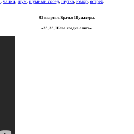
а
,
чайки
,
шум
,
шумный сосед
,
шутка
,
юмор
,
ястреб
.
95 квартал.
Братья Шумахеры.
«35, 35, Шева ягодка опять».