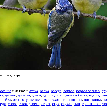
х тонах, ссору.
вотные
с метками
атака
,
белка
,
беседа
,
борьба
,
борьба за хлеб
,
бру
ть
,
дерево
,
добыча
,
драка
,
дупло
,
дятел
,
дятел и белка
,
еда
,
задра
и чайка
,
отец
,
отражение
,
охота
,
охотник
,
пингвин
,
пингвины
,
по
седи
,
ссора
,
ствол дерева
,
страх
,
стук
,
стукач
,
сын
,
три птички
,
тр