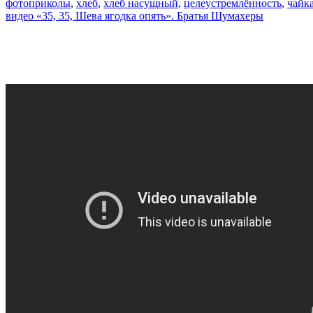
фотоприколы
,
хлеб
,
хлеб насущный
,
целеустремлённость
,
чайк
видео «35, 35, Шева ягодка опять». Братья Шумахеры