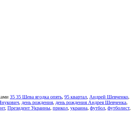
ками
35 35 Шева ягодка опять
,
95 квартал
,
Андрей Шевченко
,
Янукович
,
день рождения
,
день рождения Андрея Шевченка
,
ент
,
Президент Украины
,
прикол
,
украина
,
футбол
,
футболист
,