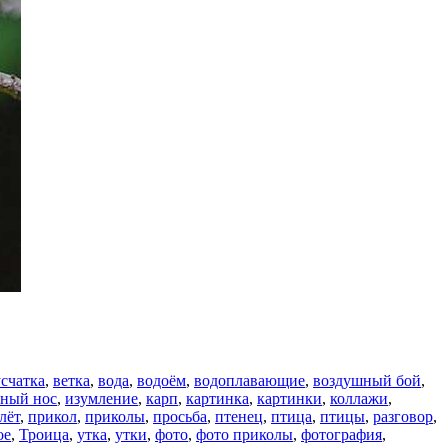
счатка
,
ветка
,
вода
,
водоём
,
водоплавающие
,
воздушный бой
,
нный нос
,
изумление
,
карп
,
картинка
,
картинки
,
коллажи
,
лёт
,
прикол
,
приколы
,
просьба
,
птенец
,
птица
,
птицы
,
разговор
,
ое
,
Троица
,
утка
,
утки
,
фото
,
фото приколы
,
фотография
,