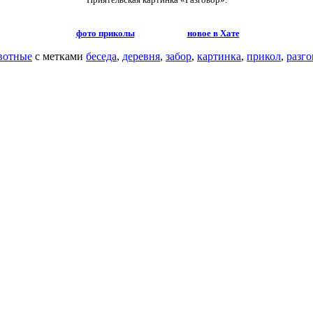
фото приколы
новое в Хате
вотные
с метками
беседа
,
деревня
,
забор
,
картинка
,
прикол
,
разго