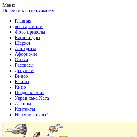
Весела хата — прикольные картинки, смешные истории, клипы
Покажем всем ваши фото приколы, карикатуры, шаржи, стихи, 
Меню
Перейти к содержимому
Главная
все картинки
Фото приколы
Карикатуры
Шаржи
Анекдоты
Афоризмы
Стихи
Рассказы
Девушки
Видео
Клипы
Кино
Поздравления
Українська Хата
Авторы
Контакты
Не губи талант!