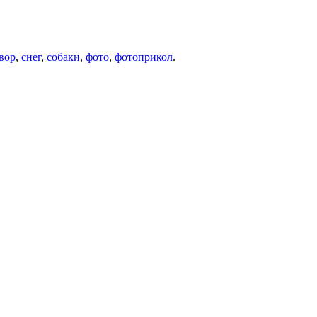
вор
,
снег
,
собаки
,
фото
,
фотоприкол
.