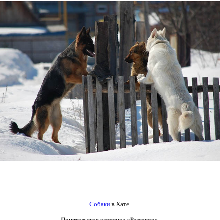
Собаки
в Хате.
Приятельская картинка
«Разговор».