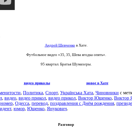
.
Андрей Шевченко
в Хате.
Футбольное видео
«35, 35, Шева ягодка опять».
95 квартал. Братья Шумахеры.
видео приколы
новое в Хате
менитости
,
Политика
,
Спорт
,
Українська Хата
,
Чиновники
с мет
л
,
видео
,
видео прикол
,
видео прикол
,
Виктор Ющенко
,
Виктор 
,
номер
,
Одесса
,
перевод
,
поздравления с Днём рождения
,
презид
зидент
,
юмор
,
Ющенко
,
Янукович
.
Разговор