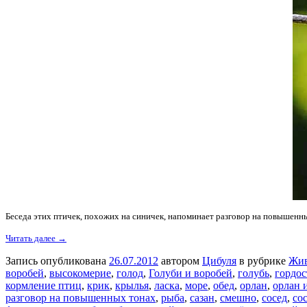
Беседа этих птичек, похожих на синичек, напоминает разговор на повышенны
Читать далее →
Запись опубликована
26.07.2012
автором
Цибуля
в рубрике
Жи
воробей
,
высокомерие
,
голод
,
Голуби и воробей
,
голубь
,
гордос
кормление птиц
,
крик
,
крылья
,
ласка
,
море
,
обед
,
орлан
,
орлан 
разговор на повышенных тонах
,
рыба
,
сазан
,
смешно
,
сосед
,
со