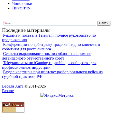
Чиновники
Пикантно
Последние материалы
Реклама и посевы в Telegram: полное руководство по
продвижению
Конференции по арбитражу трафика: гид по ключевым
событиям для роста бизнеса
Секреты выращивания зимних яблонь на примере
легендарного отечественного сорта
Telegram-чаты по iGaming и gambling: сообщества для
профессионалов индустрии
Раздел квартиры при ипотеке: разбор реального кейса из
судебной практики РФ
Весела Хата
© 2011-2026
Разное