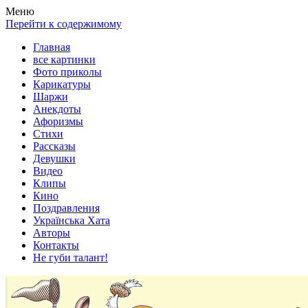
Весела хата — прикольные картинки, смешные истории,
Покажем всем ваши фото приколы, карикатуры, шаржи, стихи,
Меню
клипы!
рассказы, видео и песни!
Перейти к содержимому
Главная
все картинки
Фото приколы
Карикатуры
Шаржи
Анекдоты
Афоризмы
Стихи
Рассказы
Девушки
Видео
Клипы
Кино
Поздравления
Українська Хата
Авторы
Контакты
Не губи талант!