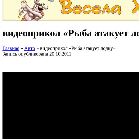
видеоприкол «Рыба атакует л
Главная
»
Авто
»
видеоприкол «Рыба атакует лодку»
Запись опубликована
20.10.2011