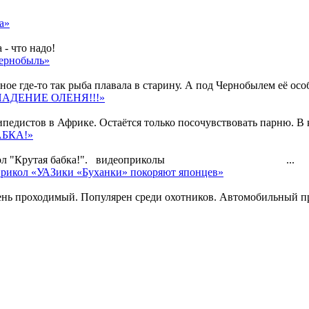
а»
 - что надо!
Чернобыль»
е где-то так рыба плавала в старину. А под Чернобылем её особо
АПАДЕНИЕ ОЛЕНЯ!!!»
едистов в Африке. Остаётся только посочувствовать парню. В ко
АБКА!»
есёлый прикол "Крутая бабка!". видеоприколы ...
рикол «УАЗики «Буханки» покоряют японцев»
нь проходимый. Популярен среди охотников. Автомобильный пр