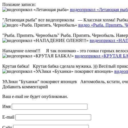
Похожие записи:
видеоприкол «Летающая рыб
"Летающая рыба" все видеоприколы — Классная хохма! Рыбка
видео «Рыба. Припять. 
"Рыба. Припять. Чернобыль" Рыба. Припять. Чернобыль. Наверно
видеоприкол «Н
Нападение оленя!!! Я так понимаю - это гонки горных велосип
видеоприкол «КРУТАЯ Б
Крутая бабка! Крутая бабка сделала мужика. ))) В
видеоп
УАЗики "Буханки" покоряют японцев Автомобиль, кстати, оче
Добавить комментарий
Ваш e-mail не будет опубликован.
Имя
E-mail
Сайт