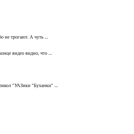
 не трогают. А чуть ...
нце видео видно, что ...
икол "УАЗики "Буханки" ...