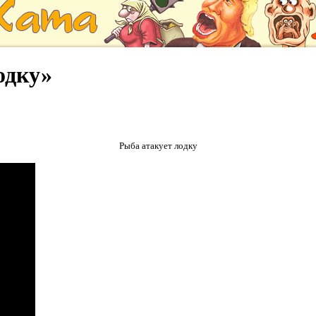
одку»
Рыба атакует лодку