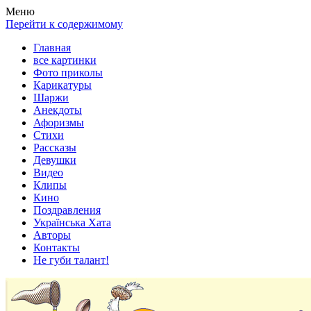
Весела хата — прикольные картинки, смешные истории, клипы
Покажем всем ваши фото приколы, карикатуры, шаржи, стихи, 
Меню
Перейти к содержимому
Главная
все картинки
Фото приколы
Карикатуры
Шаржи
Анекдоты
Афоризмы
Стихи
Рассказы
Девушки
Видео
Клипы
Кино
Поздравления
Українська Хата
Авторы
Контакты
Не губи талант!