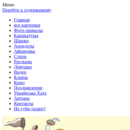
Весела хата — прикольные картинки, смешные истории,
Покажем всем ваши фото приколы, карикатуры, шаржи, стихи,
Меню
клипы!
рассказы, видео и песни!
Перейти к содержимому
Главная
все картинки
Фото приколы
Карикатуры
Шаржи
Анекдоты
Афоризмы
Стихи
Рассказы
Девушки
Видео
Клипы
Кино
Поздравления
Українська Хата
Авторы
Контакты
Не губи талант!