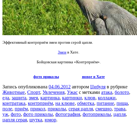
Эффективный контрприём змеи против серой цапли.
Змеи
в Хате.
Бойцовская картинка
«Контрприём».
фото приколы
новое в Хате
Запись опубликована
04.06.2012
автором
Цибуля
в рубрике
Животные
,
Спорт
,
Увлечения
,
Ужас
с метками
атака
,
болото
,
еда
,
защита
,
змея
,
картинка
,
картинки
,
клюв
,
коллажи
,
контратака
,
контрприём
,
на клюве
,
обмотка
,
питание
,
пища
,
поле
,
приём
,
прикол
,
приколы
,
серая цапля
,
смешно
,
трава
,
уж
,
фото
,
фото приколы
,
фотография
,
фотоприколы
,
цапля
,
цапля серая
,
шутка
,
юмор
.