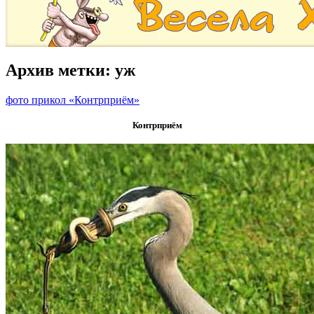
Архив метки:
уж
фото прикол «Контрприём»
Контрприём