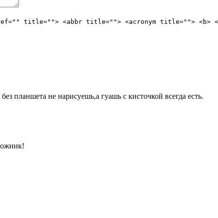
ref="" title=""> <abbr title=""> <acronym title=""> <b> 
 без планшета не нарисуешь,а гуашь с кисточкой всегда есть.
дожник!