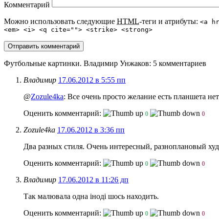
Комментарий
Можно использовать следующие
HTML
-теги и атрибуты:
<a h
<em> <i> <q cite=""> <strike> <strong>
Футбольные картинки. Владимир Унжаков
: 5 комментариев
Владимир
17.06.2012 в 5:55 пп
@
Zozule4ka
: Все очень просто желание есть планшета нет
Оценить комментарий:
0
0
Zozule4ka
17.06.2012 в 3:36 пп
Два разных стиля. Очень интересный, разноплановый ху
Оценить комментарий:
0
0
Владимир
17.06.2012 в 11:26 дп
Так малювала одна iнодi шось находить.
Оценить комментарий:
0
0