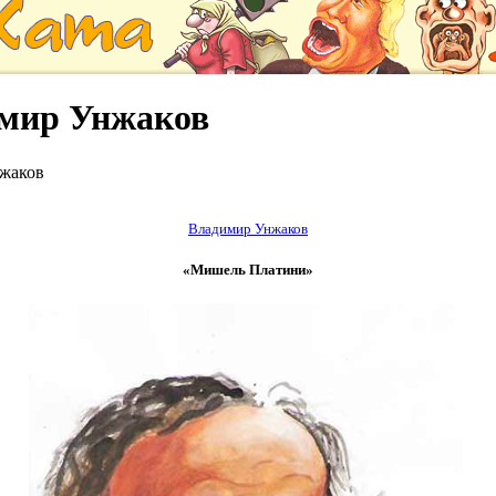
имир Унжаков
жаков
Владимир Унжаков
«Мишель Платини»