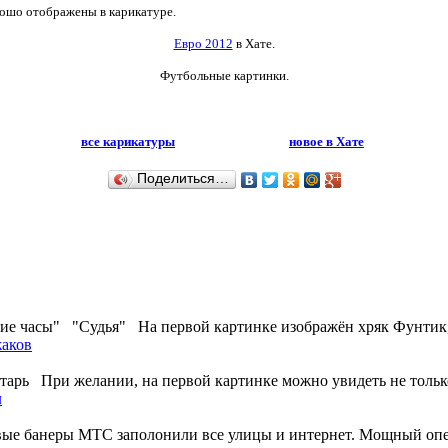
рошо отображены в карикатуре.
Евро 2012
в Хате.
Футбольные картинки.
все карикатуры
новое в Хате
Поделиться…
 часы" "Судья" На первой картинке изображён хряк Фунтик, к
аков
арь При желании, на первой картинке можно увидеть не только
л
ые банеры МТС заполонили все улицы и интернет. Мощный опер