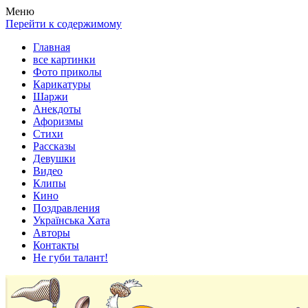
Весела хата — прикольные картинки, смешные истории, клипы
Покажем всем ваши фото приколы, карикатуры, шаржи, стихи, 
Меню
Перейти к содержимому
Главная
все картинки
Фото приколы
Карикатуры
Шаржи
Анекдоты
Афоризмы
Стихи
Рассказы
Девушки
Видео
Клипы
Кино
Поздравления
Українська Хата
Авторы
Контакты
Не губи талант!