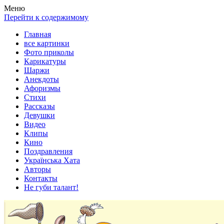
Весела хата — прикольные картинки, смешные истории, клипы
Покажем всем ваши фото приколы, карикатуры, шаржи, стихи, 
Меню
Перейти к содержимому
Главная
все картинки
Фото приколы
Карикатуры
Шаржи
Анекдоты
Афоризмы
Стихи
Рассказы
Девушки
Видео
Клипы
Кино
Поздравления
Українська Хата
Авторы
Контакты
Не губи талант!