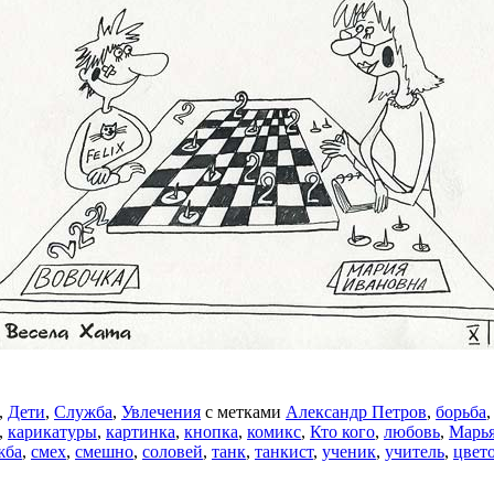
,
Дети
,
Служба
,
Увлечения
с метками
Александр Петров
,
борьба
,
карикатуры
,
картинка
,
кнопка
,
комикс
,
Кто кого
,
любовь
,
Марь
жба
,
смех
,
смешно
,
соловей
,
танк
,
танкист
,
ученик
,
учитель
,
цвет