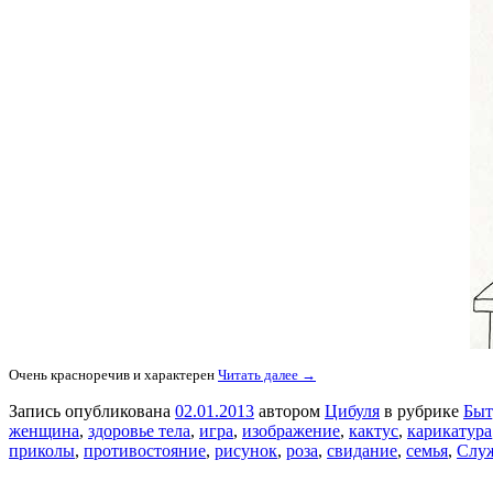
Очень красноречив и характерен
Читать далее →
Запись опубликована
02.01.2013
автором
Цибуля
в рубрике
Быт
женщина
,
здоровье тела
,
игра
,
изображение
,
кактус
,
карикатура
приколы
,
противостояние
,
рисунок
,
роза
,
свидание
,
семья
,
Слу