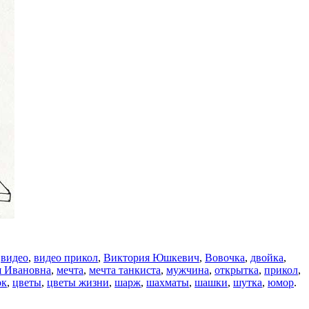
,
видео
,
видео прикол
,
Виктория Юшкевич
,
Вовочка
,
двойка
,
я Ивановна
,
мечта
,
мечта танкиста
,
мужчина
,
открытка
,
прикол
,
ок
,
цветы
,
цветы жизни
,
шарж
,
шахматы
,
шашки
,
шутка
,
юмор
.