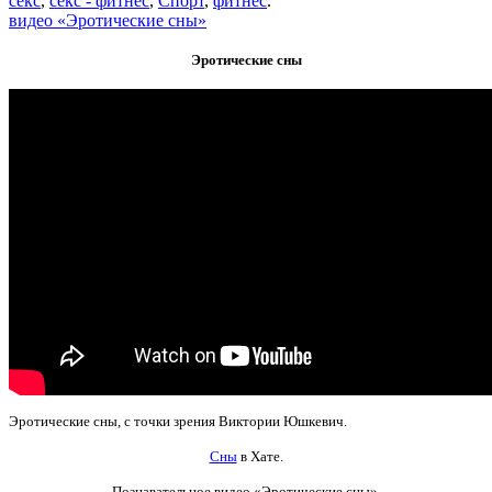
секс
,
секс - фитнес
,
Спорт
,
фитнес
.
видео «Эротические сны»
Эротические сны
Эротические сны, с точки зрения Виктории Юшкевич.
Сны
в Хате.
Познавательное видео
«Эротические сны».