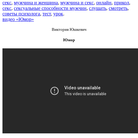
секс
,
мужчина и женщина
,
мужчина и секс
,
онлайн
,
прикол
,
секс
,
сексуальные способности мужчин
,
слушать
,
смотреть
,
советы психолога
,
тест
,
урок
.
видео «Юмор»
Виктория Юшкевич
Юмор