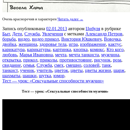
Очень красноречив и характерен
Читать далее →
Запись опубликована
02.01.2013
автором
Цибуля
в рубрике
Быт
,
Дети
,
Служба
,
Увлечения
с метками
Александр Петров
,
борьба
,
видео
,
видео прикол
,
Виктория Юшкевич
,
Вовочка
,
двойка
,
женщина
,
здоровье тела
,
игра
,
изображение
,
кактус
,
карикатура
,
карикатуры
,
картинка
,
кнопка
,
комикс
,
Кто кого
,
любовь
,
Марья Ивановна
,
мечта
,
мечта танкиста
,
мужчина
,
открытка
,
прикол
,
приколы
,
противостояние
,
рисунок
,
роза
,
свидание
,
семья
,
Служба
,
смех
,
смешно
,
соловей
,
танк
,
танкист
,
ученик
,
учитель
,
цветок
,
цветы
,
цветы жизни
,
шарж
,
шахматы
,
шашки
,
шутка
,
юмор
.
Тест — урок: «Cексуальные способности мужчин»
Тест — урок: «Cексуальные способности мужчин»