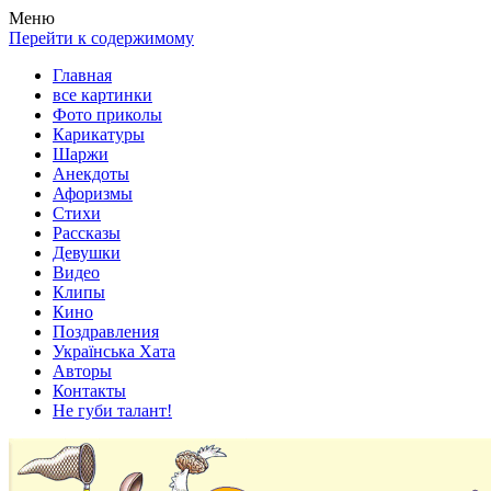
Весела хата — прикольные картинки, смешные истории,
Покажем всем ваши фото приколы, карикатуры, шаржи, стихи,
Меню
клипы!
рассказы, видео и песни!
Перейти к содержимому
Главная
все картинки
Фото приколы
Карикатуры
Шаржи
Анекдоты
Афоризмы
Стихи
Рассказы
Девушки
Видео
Клипы
Кино
Поздравления
Українська Хата
Авторы
Контакты
Не губи талант!