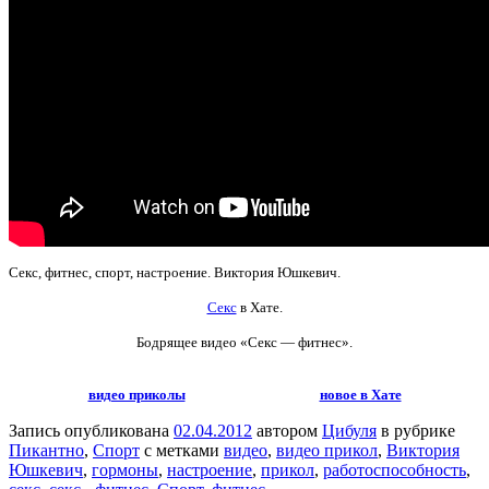
Секс, фитнес, спорт, настроение. Виктория Юшкевич.
Секс
в Хате.
Бодрящее видео
«Секс — фитнес».
видео приколы
новое в Хате
Запись опубликована
02.04.2012
автором
Цибуля
в рубрике
Пикантно
,
Спорт
с метками
видео
,
видео прикол
,
Виктория
Юшкевич
,
гормоны
,
настроение
,
прикол
,
работоспособность
,