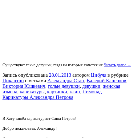
Существуют такие девушки, глядя на которых хочется их
Читать далее →
Запись опубликована
28.01.2013
автором
Цибуля
в рубрике
Пикантно
с метками
Александра Стан
,
Валерий Каненков
,
Виктория Юшкевич
,
голые девушки
,
девушки
,
женская
измена
,
карикатуры
,
картинки
,
клип
,
Лимонад
.
Карикатуры Александра Петрова
В Хату зашёл карикатурист Саша Петров!
Добро пожаловать, Александр!