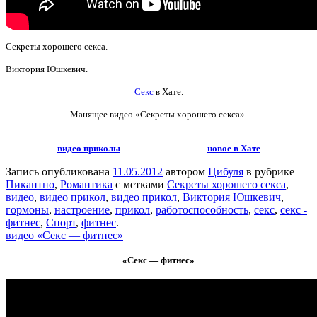
Cекреты хорошего секса.
Виктория Юшкевич.
Секс
в Хате.
Манящее видео
«Cекреты хорошего секса».
видео приколы
новое в Хате
Запись опубликована
11.05.2012
автором
Цибуля
в рубрике
Пикантно
,
Романтика
с метками
Cекреты хорошего секса
,
видео
,
видео прикол
,
видео прикол
,
Виктория Юшкевич
,
гормоны
,
настроение
,
прикол
,
работоспособность
,
секс
,
секс -
фитнес
,
Спорт
,
фитнес
.
видео «Секс — фитнес»
«Секс — фитнес»