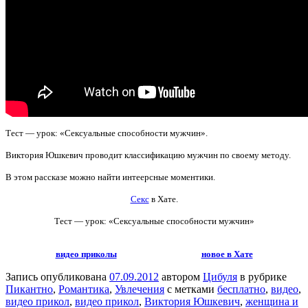
Тест — урок: «Cексуальные способности мужчин».
Виктория Юшкевич проводит классификацию мужчин по своему методу.
В этом рассказе можно найти интеерсные моментики.
Секс
в Хате.
Тест — урок: «Cексуальные способности мужчин»
видео приколы
новое в Хате
Запись опубликована
07.09.2012
автором
Цибуля
в рубрике
Пикантно
,
Романтика
,
Увлечения
с метками
бесплатно
,
видео
,
видео прикол
,
видео прикол
,
Виктория Юшкевич
,
женщина и