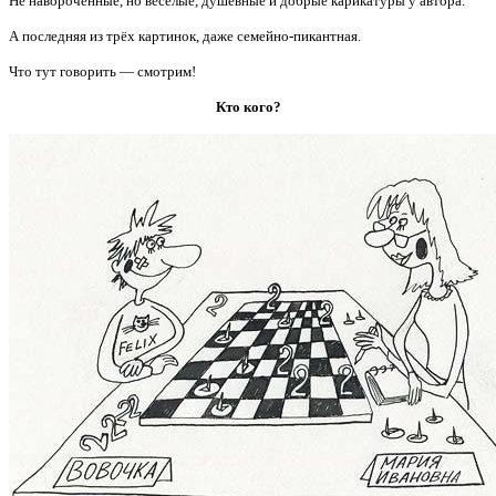
Не навороченные, но весёлые, душевные и добрые карикатуры у автора.
А последняя из трёх картинок, даже семейно-пикантная.
Что тут говорить — смотрим!
Кто кого?