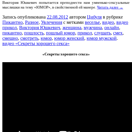
Виктория Юшкевич попытается преподнести нам умненько-сексуальные
мыслишки на тему «ЮМОР», в свойственной ей манере.
Читать далее →
Запись опубликована
22.08.2012
автором
Цибуля
в рубрике
Пикантно
,
Разное
,
Увлечения
с метками
веселье
,
видео
,
видео
прикол
,
Виктория Юшкевич
,
женщина
,
мужчина
,
онлайн
,
пикантно
,
пошлость
,
пошлый юмор
,
прикол
,
слушать
,
смех
,
смешно
,
смотреть
,
юмор
,
юмор женский
,
юмор мужской
.
видео «Cекреты хорошего секса»
«Cекреты хорошего секса»