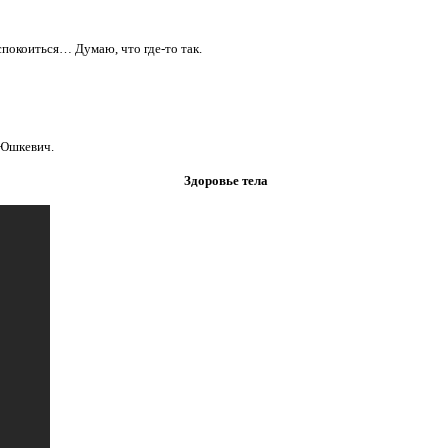
спокоиться… Думаю, что где-то так.
 Юшкевич.
Здоровье тела