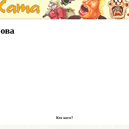
ова
Кто кого?