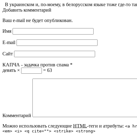
В украинском и, по-моему, в белорусском языке тоже где-то так,
Добавить комментарий
Ваш e-mail не будет опубликован.
Имя
E-mail
Сайт
КАПЧА - задачка против спама
*
девять ×
= 63
Комментарий
Можно использовать следующие
HTML
-теги и атрибуты:
<a h
<em> <i> <q cite=""> <strike> <strong>