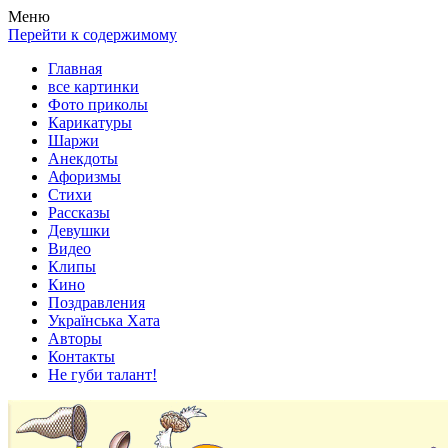
Весела хата — прикольные картинки, смешные истории, клипы
Покажем всем ваши фото приколы, карикатуры, шаржи, стихи, 
Меню
Перейти к содержимому
Главная
все картинки
Фото приколы
Карикатуры
Шаржи
Анекдоты
Афоризмы
Стихи
Рассказы
Девушки
Видео
Клипы
Кино
Поздравления
Українська Хата
Авторы
Контакты
Не губи талант!