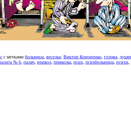
с
с метками
больница
,
веселье
,
Виктор Кононенко
,
голова
,
душе
палата № 6
,
палач
,
прикол
,
приколы
,
псих
,
психбольница
,
психи
,