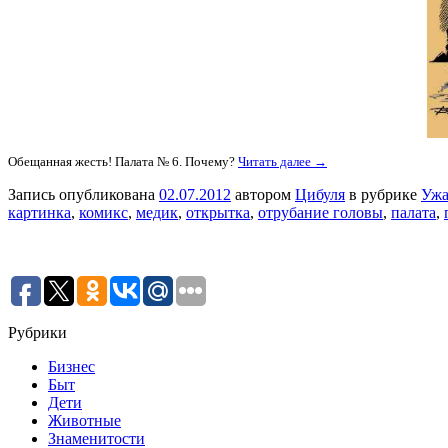
Обещанная жесть! Палата № 6. Почему?
Читать далее →
Запись опубликована
02.07.2012
автором
Цибуля
в рубрике
Ужа
картинка
,
комикс
,
медик
,
открытка
,
отрубание головы
,
палата
,
Рубрики
Бизнес
Быт
Дети
Животные
Знаменитости