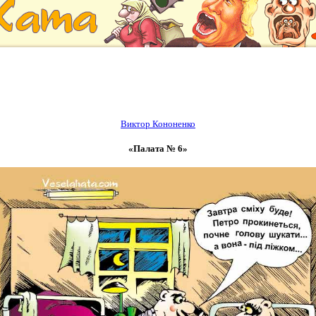
Виктор Кононенко
«Палата № 6»