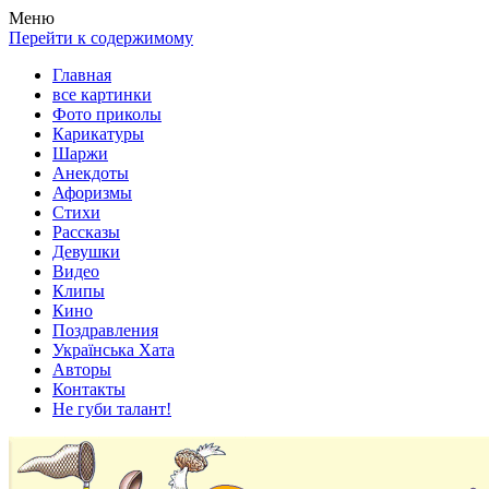
Весела хата — прикольные картинки, смешные истории, клипы
Покажем всем ваши фото приколы, карикатуры, шаржи, стихи, 
Меню
Перейти к содержимому
Главная
все картинки
Фото приколы
Карикатуры
Шаржи
Анекдоты
Афоризмы
Стихи
Рассказы
Девушки
Видео
Клипы
Кино
Поздравления
Українська Хата
Авторы
Контакты
Не губи талант!