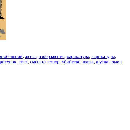
внобольной
,
жесть
,
изображение
,
карикатура
,
карикатуры
,
рисунок
,
смех
,
смешно
,
топор
,
убийство
,
шарж
,
шутка
,
юмор
.