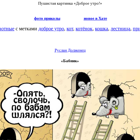
Пушистая картинка
«Доброе утро!»
фото приколы
новое в Хате
вотные
с метками
доброе утро
,
кот
,
котёнок
,
кошка
,
лестница
,
пр
Руслан Долженец
«Бабник»