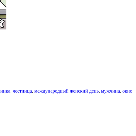
тинка
,
лестница
,
международный женский день
,
мужчина
,
окно
,