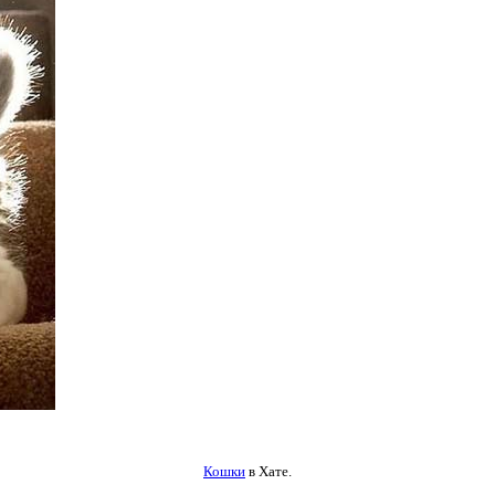
Кошки
в Хате.