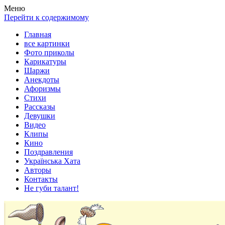
Весела хата — прикольные картинки, смешные истории, клипы
Покажем всем ваши фото приколы, карикатуры, шаржи, стихи, 
Меню
Перейти к содержимому
Главная
все картинки
Фото приколы
Карикатуры
Шаржи
Анекдоты
Афоризмы
Стихи
Рассказы
Девушки
Видео
Клипы
Кино
Поздравления
Українська Хата
Авторы
Контакты
Не губи талант!