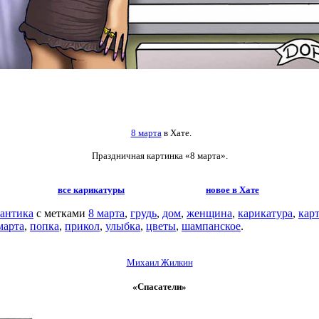
8 марта
в Хате.
Праздничная картинка «8 марта».
все карикатуры
новое в Хате
антика
с метками
8 марта
,
грудь
,
дом
,
женщина
,
карикатура
,
кар
марта
,
попка
,
прикол
,
улыбка
,
цветы
,
шампанское
.
Михаил Жилкин
«Спасатели»