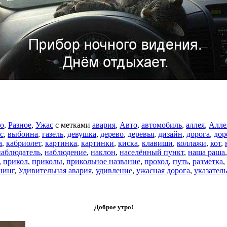
о
,
Разное
,
Ужас
с метками
авария
,
Авто
,
автомобиль
,
аллея
,
Алле
с
,
выбоина
,
газель
,
девушка
,
дерево
,
деревья
,
дизайн
,
дорога
,
дор
а
,
кабриолет
,
картинка
,
картинки
,
киска
,
клавиши
,
коллажи
,
кот
,
наблюдатель
,
наблюдение
,
наклон
,
населённый пункт
,
наша раша
,
прикол
,
приколы
,
прикольное название
,
проход
,
путь
,
разметка
,
нинг
,
Удивительная авария
,
удивление
,
ужасная дорога
,
указатель
Доброе утро!