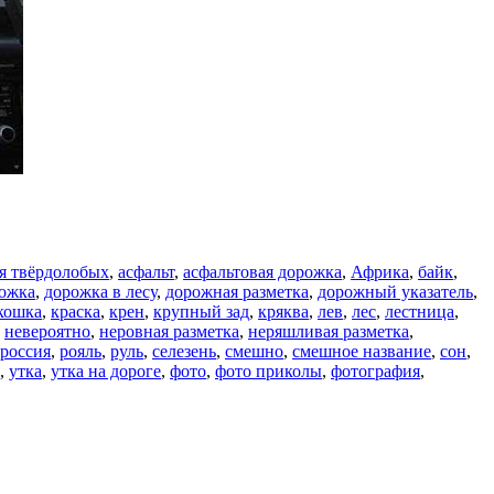
я твёрдолобых
,
асфальт
,
асфальтовая дорожка
,
Африка
,
байк
,
ожка
,
дорожка в лесу
,
дорожная разметка
,
дорожный указатель
,
кошка
,
краска
,
крен
,
крупный зад
,
кряква
,
лев
,
лес
,
лестница
,
,
невероятно
,
неровная разметка
,
неряшливая разметка
,
россия
,
рояль
,
руль
,
селезень
,
смешно
,
смешное название
,
сон
,
,
утка
,
утка на дороге
,
фото
,
фото приколы
,
фотография
,