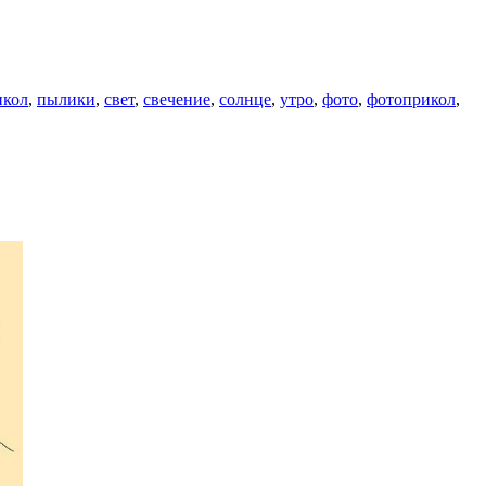
икол
,
пылики
,
свет
,
свечение
,
солнце
,
утро
,
фото
,
фотоприкол
,