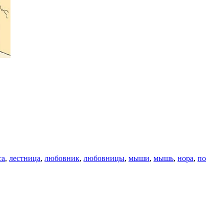
са
,
лестница
,
любовник
,
любовницы
,
мыши
,
мышь
,
нора
,
по