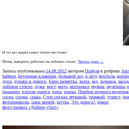
И тут кот нашёл самое тёплое местечко!
Печка, наверное, работает на лобовое стекло.
Читать далее →
Запись опубликована
14.08.2012
автором
Цибуля
в рубрике
Авт
байкер
,
Бетонные клавиши
,
большой зад
,
в лесу
,
вентиль
,
вопро
дупа
,
дураки и дороги
,
Евро разметка
,
жопа
,
зад
,
задница
,
засад
лобовое стекло
,
лужа
,
мост
,
мото
,
мотоцикл
,
мужик
,
мужчина
,
пианино
,
плохая дорога
,
попа
,
попка
,
Прибор ночного видения
сосна
,
сосны
,
срака
,
Стоп сигнал звуковой
,
трамвай
,
турист
,
тю
фотоприколы
,
царь зверей
,
шутка
,
Это дорога?
,
юмор
.
фото прикол «Доброе утро!»