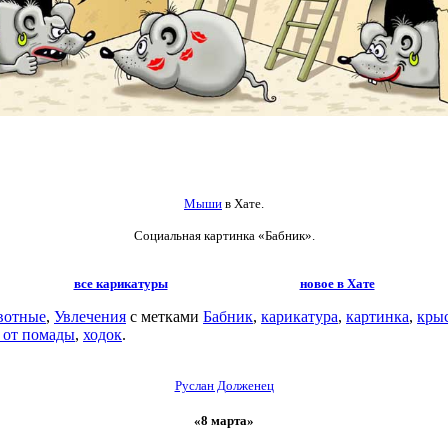
Мыши
в Хате.
Социальная картинка «Бабник».
все карикатуры
новое в Хате
вотные
,
Увлечения
с метками
Бабник
,
карикатура
,
картинка
,
кры
 от помады
,
ходок
.
Руслан Долженец
«8 марта»