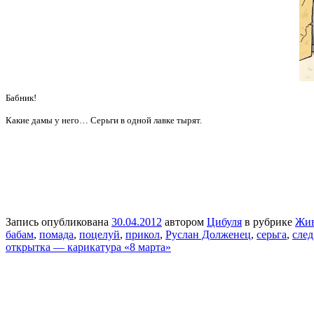
Бабник!
Какие дамы у него… Серьги в одной лавке тырят.
Запись опубликована
30.04.2012
автором
Цибуля
в рубрике
Жи
бабам
,
помада
,
поцелуй
,
прикол
,
Руслан Долженец
,
серьга
,
след
открытка — карикатура «8 марта»