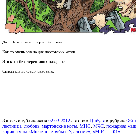
Да…
дерево
там наверное большое.
Как-то очень зелено для мартовских котов.
Эти коты без стереотипов, наверное.
Спасатели прибыли рановато.
Запись опубликована
02.03.2012
автором
Цибуля
в рубрике
Жи
лестница
,
любовь
,
мартовские коты
,
МНС
,
МЧС
,
пожарная ма
карикатуры «Молочные зубки. Удаление», «МЧС — 01»