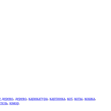
 дерево
,
дерево
,
карикатура
,
картинка
,
кот
,
коты
,
кошка
,
атель
,
юмор
.