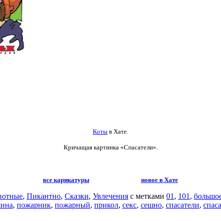
Коты
в Хате.
Кричащая картинка «Спасатели».
все карикатуры
новое в Хате
вотные
,
Пикантно
,
Сказки
,
Увлечения
с метками
01
,
101
,
большое
шина
,
пожарник
,
пожарный
,
прикол
,
секс
,
сешно
,
спасатели
,
спас