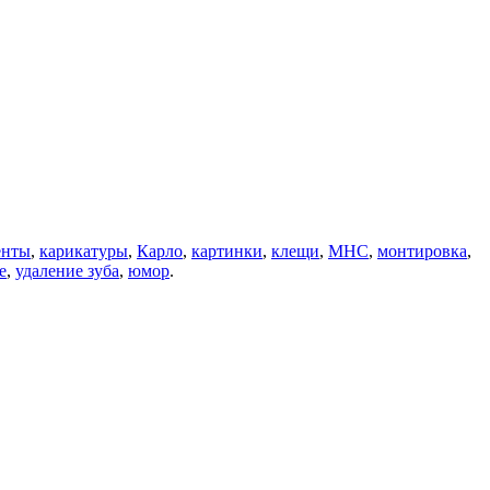
енты
,
карикатуры
,
Карло
,
картинки
,
клещи
,
МНС
,
монтировка
,
е
,
удаление зуба
,
юмор
.