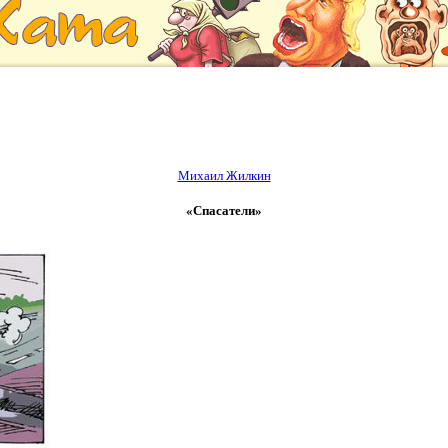
Михаил Жилкин
«Спасатели»