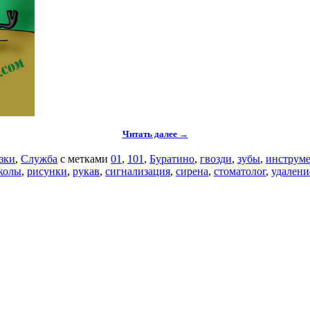
Читать далее →
зки
,
Служба
с метками
01
,
101
,
Буратино
,
гвозди
,
зубы
,
инструм
колы
,
рисунки
,
рукав
,
сигнализация
,
сирена
,
стоматолог
,
удалени