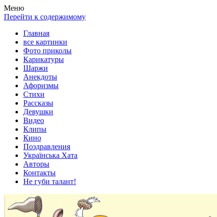
Весела хата — прикольные картинки, смешные истории, клипы
Покажем всем ваши фото приколы, карикатуры, шаржи, стихи, 
Меню
Перейти к содержимому
Главная
все картинки
Фото приколы
Карикатуры
Шаржи
Анекдоты
Афоризмы
Стихи
Рассказы
Девушки
Видео
Клипы
Кино
Поздравления
Українська Хата
Авторы
Контакты
Не губи талант!