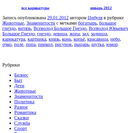
все карикатуры
январь 2012
Запись опубликована
29.01.2012
автором
Цибуля
в рубрике
Животные
,
Знаменитости
с метками
богатырь
,
большое
гнездо
,
витязь
,
Всеволод Большое Гнездо
,
Всеволод Юрьевич
Большое Гнездо
,
гнездо
,
девица
,
жопа
,
зад
,
задница
,
карикатура
,
картинка
,
князь
,
конь
,
копьё
,
красавица
,
небо
,
очко
,
поле
,
попа
,
прикол
,
рисунок
,
рыцарь
,
шутка
,
юмор
.
Рубрики
Бизнес
Быт
Дети
Животные
Знаменитости
Политика
Разное
Романтика
Сказки
Служба
Спорт