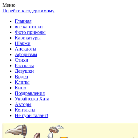
Весела хата — прикольные картинки, смешные истории,
Покажем всем ваши фото приколы, карикатуры, шаржи, стихи,
Меню
клипы!
рассказы, видео и песни!
Перейти к содержимому
Главная
все картинки
Фото приколы
Карикатуры
Шаржи
Анекдоты
Афоризмы
Стихи
Рассказы
Девушки
Видео
Клипы
Кино
Поздравления
Українська Хата
Авторы
Контакты
Не губи талант!