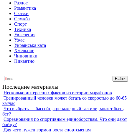
Разное
Романтика
Сказки
Служба
Спорт
Техника
Увлечения
Ужас
Українська хата
Хмельное
Чиновники
Пикантно
Последние материалы
Несколько интересных фактов из истории марафонов
Тренированный человек может бегать со скоростью до 60-65
км/час
Что выбрать — бассейн, тренажерный зал или, может быть,
бег?
Соревнования по спортивным единоборствам. Что они дают
бойцу?
Для чего нужен гормон роста спортсменам