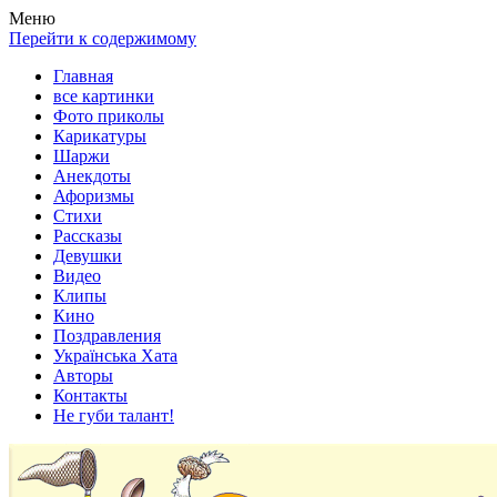
Весела хата — прикольные картинки, смешные истории,
Покажем всем ваши фото приколы, карикатуры, шаржи, стихи,
Меню
клипы!
рассказы, видео и песни!
Перейти к содержимому
Главная
все картинки
Фото приколы
Карикатуры
Шаржи
Анекдоты
Афоризмы
Стихи
Рассказы
Девушки
Видео
Клипы
Кино
Поздравления
Українська Хата
Авторы
Контакты
Не губи талант!