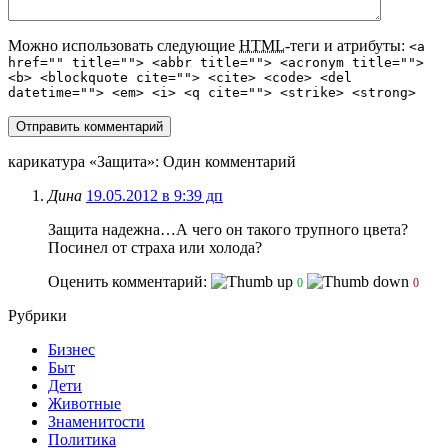
Можно использовать следующие
HTML
-теги и атрибуты:
<a
href="" title=""> <abbr title=""> <acronym title="">
<b> <blockquote cite=""> <cite> <code> <del
datetime=""> <em> <i> <q cite=""> <strike> <strong>
карикатура «Защита»
: Один комментарий
Дина
19.05.2012 в 9:39 дп
Защита надежна…А чего он такого трупного цвета?
Посинел от страха или холода?
Оценить комментарий:
0
0
Рубрики
Бизнес
Быт
Дети
Животные
Знаменитости
Политика