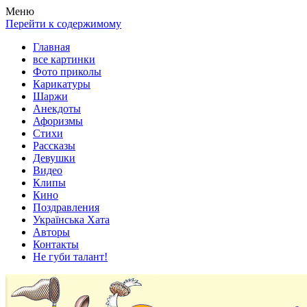
Весела хата — прикольные картинки, смешные истории,
Покажем всем ваши фото приколы, карикатуры, шаржи, стихи,
Меню
клипы!
рассказы, видео и песни!
Перейти к содержимому
Главная
все картинки
Фото приколы
Карикатуры
Шаржи
Анекдоты
Афоризмы
Стихи
Рассказы
Девушки
Видео
Клипы
Кино
Поздравления
Українська Хата
Авторы
Контакты
Не губи талант!