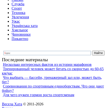
Служба
Спорт
Техника
Увлечения
Ужас
Українська хата
Хмельное
Чиновники
Пикантно
Последние материалы
Несколько интересных фактов из истории марафонов
Тренированный человек может бегать со скоростью до 60-65
км/час
Что выбрать — бассейн, тренажерный зал или, может быть,
бег?
Соревнования по спортивным единоборствам. Что они дают
бойцу?
Для чего нужен гормон роста спортсменам
Весела Хата
© 2011-2026