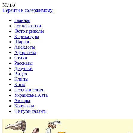
Весела хата — прикольные картинки, смешные истории, клипы
Покажем всем ваши фото приколы, карикатуры, шаржи, стихи, 
Меню
Перейти к содержимому
Главная
все картинки
Фото приколы
Карикатуры
Шаржи
Анекдоты
Афоризмы
Стихи
Рассказы
Девушки
Видео
Клипы
Кино
Поздравления
Українська Хата
Авторы
Контакты
Не губи талант!