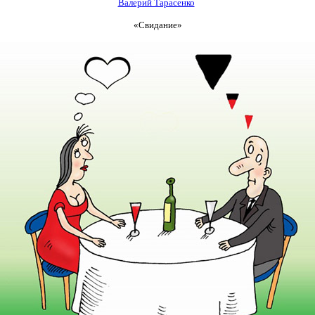
Валерий Тарасенко
«Свидание»