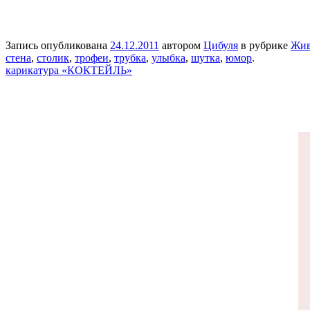
Запись опубликована
24.12.2011
автором
Цибуля
в рубрике
Жив
стена
,
столик
,
трофеи
,
трубка
,
улыбка
,
шутка
,
юмор
.
карикатура «КОКТЕЙЛЬ»