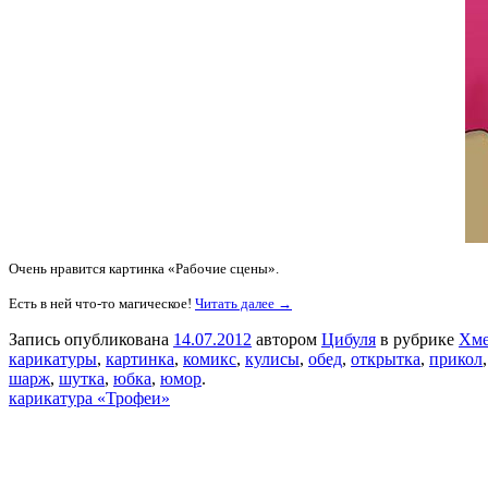
Очень нравится картинка «Рабочие сцены».
Есть в ней что-то магическое!
Читать далее →
Запись опубликована
14.07.2012
автором
Цибуля
в рубрике
Хме
карикатуры
,
картинка
,
комикс
,
кулисы
,
обед
,
открытка
,
прикол
шарж
,
шутка
,
юбка
,
юмор
.
карикатура «Трофеи»