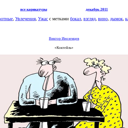
все карикатуры
декабрь 2011
отные
,
Увлечения
,
Ужас
с метками
бокал
,
взгляд
,
вино
,
дымок
,
к
Виктор Иноземцев
«Коктейль»