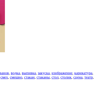
ванов
,
водка
,
выпивка
,
закуска
,
изображение
,
карикатура
,
,
смех
,
смешно
,
стакан
,
стаканы
,
стол
,
столик
,
сцена
,
театр
,