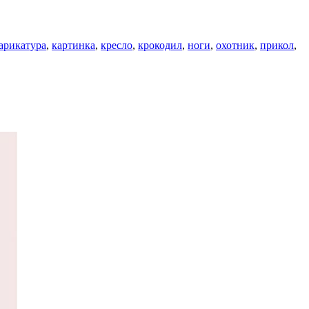
арикатура
,
картинка
,
кресло
,
крокодил
,
ноги
,
охотник
,
прикол
,