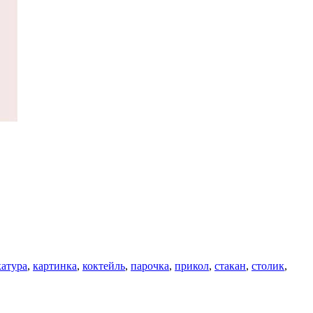
катура
,
картинка
,
коктейль
,
парочка
,
прикол
,
стакан
,
столик
,