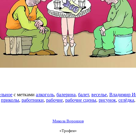
льное
с метками
алкоголь
,
балерина
,
балет
,
веселье
,
Владимир И
,
приколы
,
работники
,
рабочие
,
рабочие сцены
,
рисунок
,
селёдка
Микола Воронцов
«Трофеи»