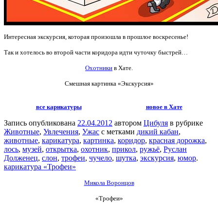
Интересная экскурсия, которая произошла в прошлое воскресенье!
Так и хотелось во второй части коридора идти чуточку быстрей…
Охотники
в Хате.
Смешная картинка «Экскурсия»
все карикатуры
новое в Хате
Запись опубликована
22.04.2012
автором
Цибуля
в рубрике
Животные
,
Увлечения
,
Ужас
с метками
дикий кабан
,
животные
,
карикатура
,
картинка
,
коридор
,
красная дорожка
,
лось
,
музей
,
открытка
,
охотник
,
прикол
,
ружьё
,
Руслан
Долженец
,
слон
,
трофеи
,
чучело
,
шутка
,
экскурсия
,
юмор
.
карикатура «Трофеи»
Микола Воронцов
«Трофеи»