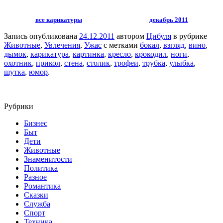
все карикатуры
декабрь 2011
Запись опубликована
24.12.2011
автором
Цибуля
в рубрике
Животные
,
Увлечения
,
Ужас
с метками
бокал
,
взгляд
,
вино
,
дымок
,
карикатура
,
картинка
,
кресло
,
крокодил
,
ноги
,
охотник
,
прикол
,
стена
,
столик
,
трофеи
,
трубка
,
улыбка
,
шутка
,
юмор
.
Рубрики
Бизнес
Быт
Дети
Животные
Знаменитости
Политика
Разное
Романтика
Сказки
Служба
Спорт
Техника