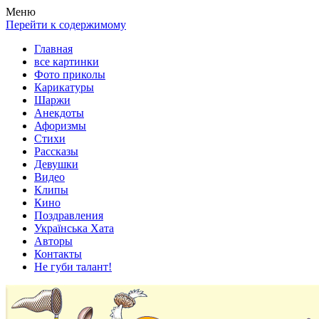
Весела хата — прикольные картинки, смешные истории,
Покажем всем ваши фото приколы, карикатуры, шаржи, стихи,
Меню
клипы!
рассказы, видео и песни!
Перейти к содержимому
Главная
все картинки
Фото приколы
Карикатуры
Шаржи
Анекдоты
Афоризмы
Стихи
Рассказы
Девушки
Видео
Клипы
Кино
Поздравления
Українська Хата
Авторы
Контакты
Не губи талант!