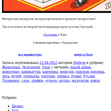
Интересная экскурсия, которая произошла в прошлое воскресенье!
Так и хотелось во второй части коридора идти чуточку быстрей…
Охотники
в Хате.
Смешная картинка «Экскурсия»
все карикатуры
новое в Хате
Запись опубликована
22.04.2012
автором
Цибуля
в рубрике
Животные
,
Увлечения
,
Ужас
с метками
дикий кабан
,
животные
,
карикатура
,
картинка
,
коридор
,
красная дорожка
,
лось
,
музей
,
открытка
,
охотник
,
прикол
,
ружьё
,
Руслан
Долженец
,
слон
,
трофеи
,
чучело
,
шутка
,
экскурсия
,
юмор
.
Рубрики
Бизнес
Быт