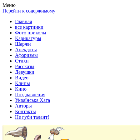
Весела хата — прикольные картинки, смешные истории,
Покажем всем ваши фото приколы, карикатуры, шаржи, стихи,
Меню
клипы!
рассказы, видео и песни!
Перейти к содержимому
Главная
все картинки
Фото приколы
Карикатуры
Шаржи
Анекдоты
Афоризмы
Стихи
Рассказы
Девушки
Видео
Клипы
Кино
Поздравления
Українська Хата
Авторы
Контакты
Не губи талант!