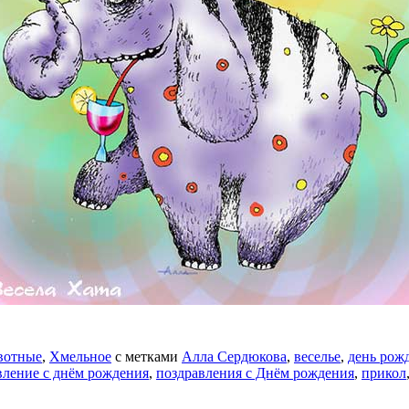
вотные
,
Хмельное
с метками
Алла Сердюкова
,
веселье
,
день рож
вление с днём рождения
,
поздравления с Днём рождения
,
прикол