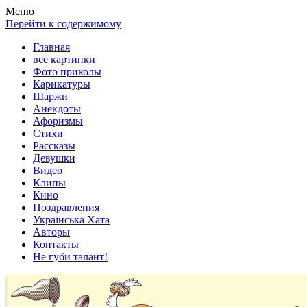
Весела хата — прикольные картинки, смешные истории, клипы
Покажем всем ваши фото приколы, карикатуры, шаржи, стихи, 
Меню
Перейти к содержимому
Главная
все картинки
Фото приколы
Карикатуры
Шаржи
Анекдоты
Афоризмы
Стихи
Рассказы
Девушки
Видео
Клипы
Кино
Поздравления
Українська Хата
Авторы
Контакты
Не губи талант!