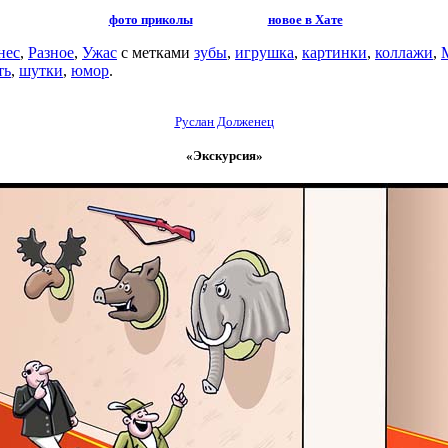
фото приколы
новое в Хате
нес
,
Разное
,
Ужас
с метками
зубы
,
игрушка
,
картинки
,
коллажи
,
ть
,
шутки
,
юмор
.
Руслан Долженец
«Экскурсия»