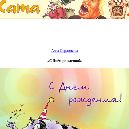
Алла Сердюкова
«С Днём рождения!»