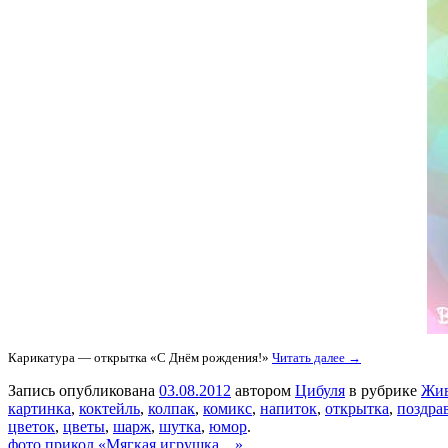
Карикатура — открытка «С Днём рождения!»
Читать далее →
Запись опубликована
03.08.2012
автором
Цибуля
в рубрике
Жи
картинка
,
коктейль
,
колпак
,
комикс
,
напиток
,
открытка
,
поздра
цветок
,
цветы
,
шарж
,
шутка
,
юмор
.
фото прикол «Мягкая игрушка…»