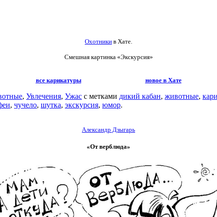
Охотники
в Хате.
Смешная картинка «Экскурсия»
все карикатуры
новое в Хате
вотные
,
Увлечения
,
Ужас
с метками
дикий кабан
,
животные
,
кар
феи
,
чучело
,
шутка
,
экскурсия
,
юмор
.
Александр Дзыгарь
«От верблюда»