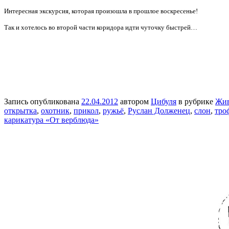
Интересная экскурсия, которая произошла в прошлое воскресенье!
Так и хотелось во второй части коридора идти чуточку быстрей…
Запись опубликована
22.04.2012
автором
Цибуля
в рубрике
Жи
открытка
,
охотник
,
прикол
,
ружьё
,
Руслан Долженец
,
слон
,
тро
карикатура «От верблюда»