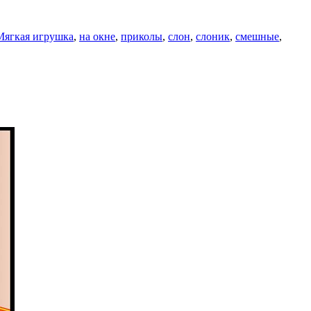
Мягкая игрушка
,
на окне
,
приколы
,
слон
,
слоник
,
смешные
,