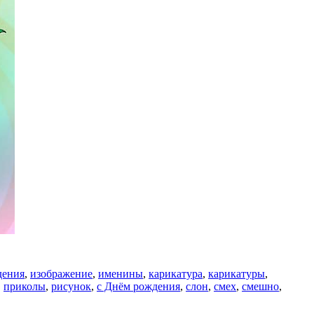
дения
,
изображение
,
именины
,
карикатура
,
карикатуры
,
,
приколы
,
рисунок
,
с Днём рождения
,
слон
,
смех
,
смешно
,