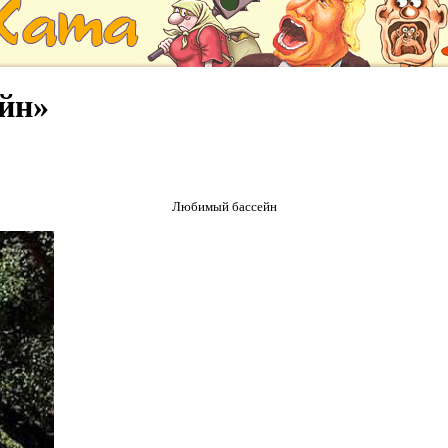
йн»
Любимый бассейн