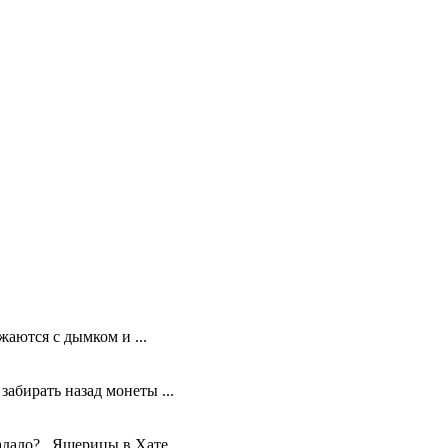
жаются с дымком и ...
бирать назад монеты ...
дало? Ящерицы в Хате. ...