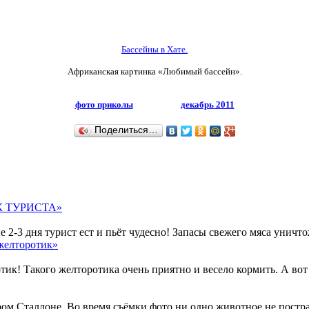
Бассейны в Хате.
Африканская картинка «Любимый бассейн».
фото приколы
декабрь 2011
Поделиться…
АК ТУРИСТА»
2-3 дня турист ест и пьёт чудесно! Запасы свежего мяса уничто
желторотик»
Такого желторотика очень приятно и весело кормить. А вот за
м Сталлоне. Во время съёмки фото ни одно животное не постра