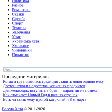
Политика
Разное
Романтика
Сказки
Служба
Спорт
Техника
Увлечения
Ужас
Українська хата
Хмельное
Чиновники
Пикантно
Последние материалы
Когда и где появилась традиция ставить новогоднюю елку
Достоинства и недостатки копченых продуктов
Для желающих вступить в брак — карантин не помеха
Как отмечают Новый Год в разных странах
Есть ли связь меду пустой катрюлей и 8-м марта
Весела Хата
© 2011-2026