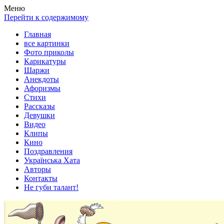
Весела хата — прикольные картинки, смешные истории, клипы
Покажем всем ваши фото приколы, карикатуры, шаржи, стихи, 
Меню
Перейти к содержимому
Главная
все картинки
Фото приколы
Карикатуры
Шаржи
Анекдоты
Афоризмы
Стихи
Рассказы
Девушки
Видео
Клипы
Кино
Поздравления
Українська Хата
Авторы
Контакты
Не губи талант!