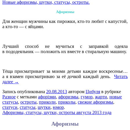
Новые афоризмы, шутки, статусы, остроты.
Афоризмы
Для женщин мужчины как пирожки, кто-то любит с капустой,
а кто-то — с яйцами.
Лучший способ не мучиться с заправкой одеяла
в пододеяльник — положить их вместе в стиральную машину.
Тёща присматривает за моими детьми каждое воскресенье…
а я взамен присматриваю за её дочкой каждый день.
Читать
далее →
Запись опубликована
20.08.2013
автором
Цибуля
в рубрике
Разное
с метками
афорізми
,
афоризмы
,
гумор
,
жарти
,
новые
статусы
,
остроты
,
приколи
,
приколы
,
свежие афоризмы
,
статуси
,
статусы
,
шутки
,
юмор
.
Афоризмы, статусы, шутки, остроты августа 2013 года
Афоризмы