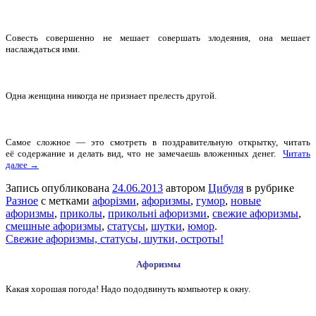
Совесть совершенно не мешает совершать злодеяния, она мешает
наслаждаться ими.
Одна женщина никогда не признает прелесть другой.
Самое сложное — это смотреть в поздравительную открытку, читать
её содержание и делать вид, что не замечаешь вложенных денег.
Читать
далее →
Запись опубликована
24.06.2013
автором
Цибуля
в рубрике
Разное
с метками
афорізми
,
афоризмы
,
гумор
,
новые
афоризмы
,
приколы
,
прикольні афоризми
,
свежие афоризмы
,
смешные афоризмы
,
статусы
,
шутки
,
юмор
.
Свежие афоризмы, статусы, шутки, остроты!
Афоризмы
Какая хорошая погода! Надо пододвинуть компьютер к окну.