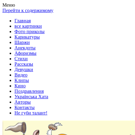
Весела хата — прикольные картинки, смешные истории,
Покажем всем ваши фото приколы, карикатуры, шаржи, стихи,
Меню
клипы!
рассказы, видео и песни!
Перейти к содержимому
Главная
все картинки
Фото приколы
Карикатуры
Шаржи
Анекдоты
Афоризмы
Стихи
Рассказы
Девушки
Видео
Клипы
Кино
Поздравления
Українська Хата
Авторы
Контакты
Не губи талант!