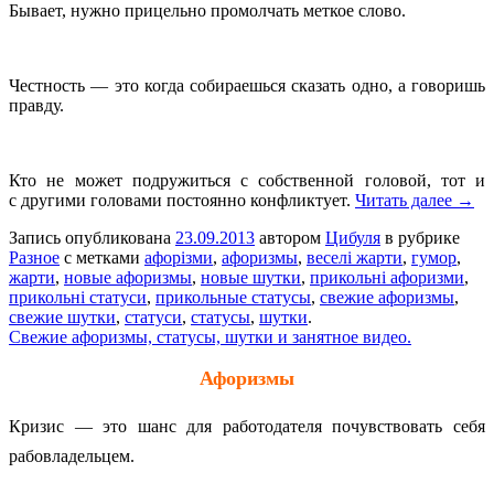
Бывает, нужно прицельно промолчать меткое слово.
Честность — это когда собираешься сказать одно, а говоришь
правду.
Кто не может подружиться с собственной головой, тот и
с другими головами постоянно конфликтует.
Читать далее →
Запись опубликована
23.09.2013
автором
Цибуля
в рубрике
Разное
с метками
афорізми
,
афоризмы
,
веселі жарти
,
гумор
,
жарти
,
новые афоризмы
,
новые шутки
,
прикольні афоризми
,
прикольні статуси
,
прикольные статусы
,
свежие афоризмы
,
свежие шутки
,
статуси
,
статусы
,
шутки
.
Свежие афоризмы, статусы, шутки и занятное видео.
Афоризмы
Кризис — это шанс для работодателя почувствовать себя
рабовладельцем.