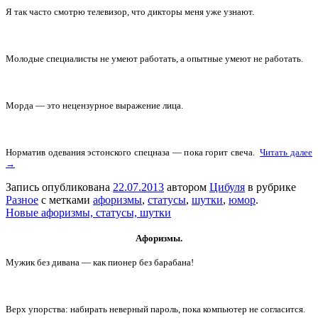
Я так часто смотрю телевизор, что дикторы меня уже узнают.
Молодые специалисты не умеют работать, а опытные умеют не работать.
Морда — это нецензурное выражение лица.
Норматив одевания эстонского спецназа — пока горит свеча.
Читать далее
→
Запись опубликована
22.07.2013
автором
Цибуля
в рубрике
Разное
с метками
афоризмы
,
статусы
,
шутки
,
юмор
.
Новые афоризмы, статусы, шутки
Афоризмы.
Мужик без дивана — как пионер без барабана!
Верх упорства: набирать неверный пароль, пока компьютер не согласится.