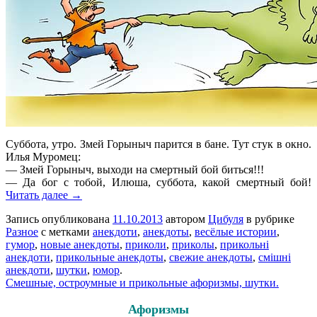
Суббота, утро. Змей Горыныч парится в бане. Тут стук в окно.
Илья Муромец:
— Змей Горыныч, выходи на смертный бой биться!!!
— Да бог с тобой, Илюша, суббота, какой смертный бой!
Читать далее →
Запись опубликована
11.10.2013
автором
Цибуля
в рубрике
Разное
с метками
анекдоти
,
анекдоты
,
весёлые истории
,
гумор
,
новые анекдоты
,
приколи
,
приколы
,
прикольні
анекдоти
,
прикольные анекдоты
,
свежие анекдоты
,
смішні
анекдоти
,
шутки
,
юмор
.
Смешные, остроумные и прикольные афоризмы, шутки.
Афоризмы