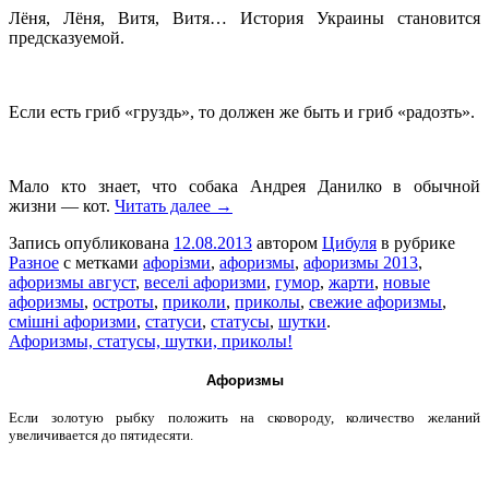
Лёня, Лёня, Витя, Витя… История Украины становится
предсказуемой.
Если есть гриб «груздь», то должен же быть и гриб «радозть».
Мало кто знает, что собака Андрея Данилко в обычной
жизни — кот.
Читать далее →
Запись опубликована
12.08.2013
автором
Цибуля
в рубрике
Разное
с метками
афорізми
,
афоризмы
,
афоризмы 2013
,
афоризмы август
,
веселі афоризми
,
гумор
,
жарти
,
новые
афоризмы
,
остроты
,
приколи
,
приколы
,
свежие афоризмы
,
смішні афоризми
,
статуси
,
статусы
,
шутки
.
Афоризмы, статусы, шутки, приколы!
Афоризмы
Если золотую рыбку положить на сковороду, количество желаний
увеличивается до пятидесяти.