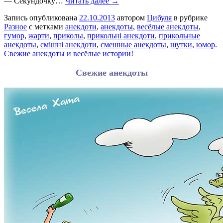
— Секундочку…
Читать далее →
Запись опубликована
22.10.2013
автором
Цибуля
в рубрике
Разное
с метками
анекдоти
,
анекдоты
,
весёлые анекдоты
,
гумор
,
жарти
,
приколы
,
прикольні анекдоти
,
прикольные
анекдоты
,
смішні анекдоти
,
смешные анекдоты
,
шутки
,
юмор
.
Свежие анекдоты и весёлые истории!
Свежие анекдоты