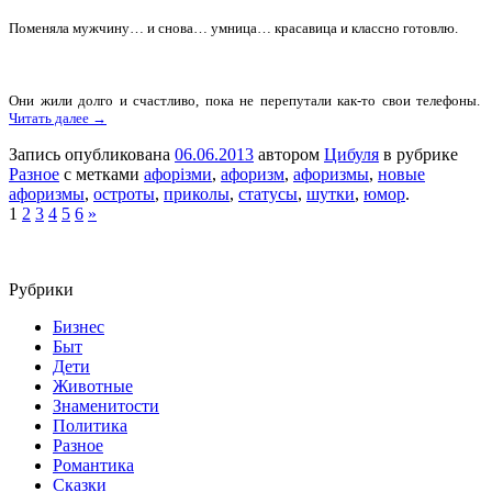
Поменяла мужчину… и снова… умница… красавица и классно готовлю.
Они жили долго и счастливо, пока не перепутали как-то свои телефоны.
Читать далее →
Запись опубликована
06.06.2013
автором
Цибуля
в рубрике
Разное
с метками
афорізми
,
афоризм
,
афоризмы
,
новые
афоризмы
,
остроты
,
приколы
,
статусы
,
шутки
,
юмор
.
1
2
3
4
5
6
»
Рубрики
Бизнес
Быт
Дети
Животные
Знаменитости
Политика
Разное
Романтика
Сказки