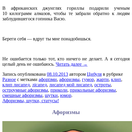
В африканских джунглях гориллы подарили ученым
10 килограмм алмазов, чтобы те забрали обратно к людям
заблудившегося гопника Васю.
Береги себя — вдруг ты мне понадобишься.
Не ошибается только тот, кто ничего не делает. А я сегодня
целый день не ошибаюсь.
Читать далее →
Запись опубликована
08.10.2013
автором
Цибуля
в рубрике
Разное
с метками
афорізми
,
афоризмы
,
гумор
,
жарти
,
клип
,
клип лисапед
,
лісапед
,
лисапед мой лисапед
,
остроты
,
остроумные афоризмы
,
приколи
,
прикольные афоризмы
,
смешные афоризмы
,
шутки
,
юмор
.
Афоризмы, шутки, статусы!
Афоризмы