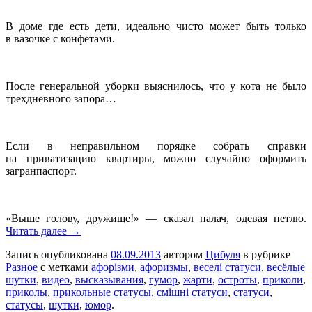
В доме где есть дети, идеально чисто может быть только
в вазочке с конфетами.
После генеральной уборки выяснилось, что у кота не было
трехдневного запора…
Если в неправильном порядке собрать справки
на приватизацию квартиры, можно случайно оформить
загранпаспорт.
«Выше голову, дружище!» — сказал палач, одевая петлю.
Читать далее →
Запись опубликована
08.09.2013
автором
Цибуля
в рубрике
Разное
с метками
афорізми
,
афоризмы
,
веселі статуси
,
весёлые
шутки
,
видео
,
высказывания
,
гумор
,
жарти
,
остроты
,
приколи
,
приколы
,
прикольные статусы
,
смішні статуси
,
статуси
,
статусы
,
шутки
,
юмор
.